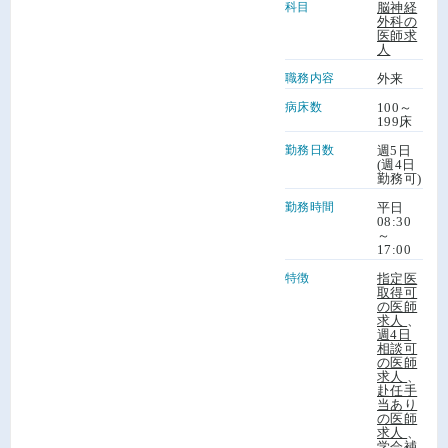
科目
脳神経
外科の
医師求
人
職務内容
外来
病床数
100～
199床
勤務日数
週5日
(週4日
勤務可)
勤務時間
平日
08:30
～
17:00
特徴
指定医
取得可
の医師
求人
、
週4日
相談可
の医師
求人
、
赴任手
当あり
の医師
求人
、
学会補