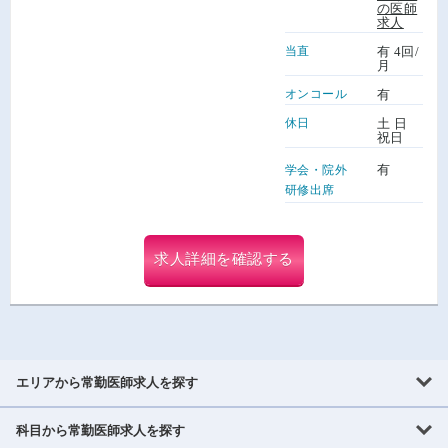
の医師
求人
当直
有 4回/
月
オンコール
有
休日
土 日
祝日
有
学会・院外
研修出席
求人詳細を確認する
エリアから常勤医師求人を探す
科目から常勤医師求人を探す
北海道・東北