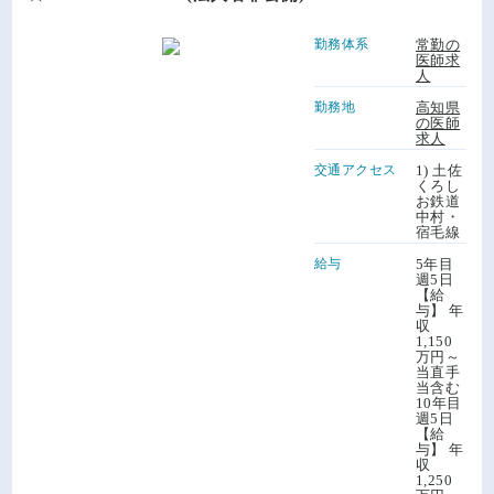
勤務体系
常勤の
医師求
人
勤務地
高知県
の医師
求人
交通アクセス
1) 土佐
くろし
お鉄道
中村・
宿毛線
給与
5年目
週5日
【給
与】 年
収
1,150
万円～
当直手
当含む
10年目
週5日
【給
与】 年
収
1,250