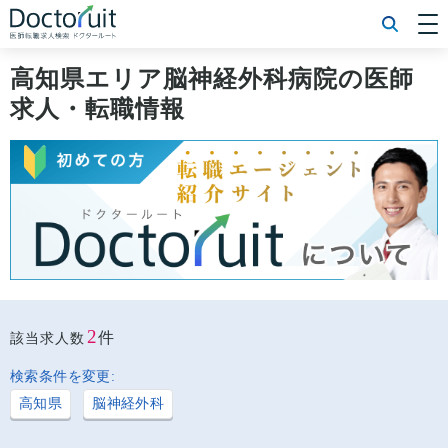
[常勤] エリアから探す
[常勤] 科目から探す
高知県エリア脳神経外科病院の医師
[常勤] 特徴から探す
求人・転職情報
[非常勤] エリアから探す
[非常勤] 科目から探す
[非常勤] 特徴から探す
Doctoruit医師転職特集
Doctoruitについて
運営者情報
プライバシーポリシー
2
件
該当求人数
検索条件を変更:
高知県
脳神経外科