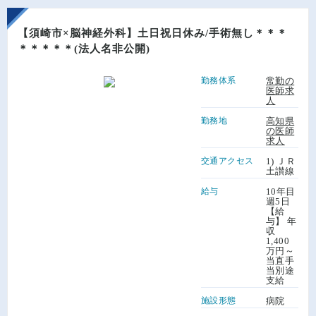
【須崎市×脳神経外科】土日祝日休み/手術無し＊＊＊
＊＊＊＊＊(法人名非公開)
勤務体系
常勤の
医師求
人
勤務地
高知県
の医師
求人
交通アクセス
1) ＪＲ
土讃線
給与
10年目
週5日
【給
与】 年
収
1,400
万円～
当直手
当別途
支給
施設形態
病院