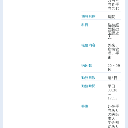
万円～
当直手
当含む
施設形態
病院
科目
脳神経
外科の
医師求
人
職務内容
外来、
病棟管
理、手
術
病床数
20～99
床
勤務日数
週5日
勤務時間
平日
08:30
～
17:15
特徴
赴任手
当あり
の医師
求人
、
学会補
助あり