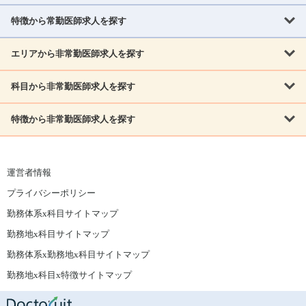
北海道
青森県
岩手県
宮城県
秋田県
山形県
特徴から常勤医師求人を探す
内科系
福島県
内科
消化器科
呼吸器科
循環器科
腎臓内科
神経内科
エリアから非常勤医師求人を探す
救急対応なし
女性医師歓迎
託児所あり
専門医取得可
関東
内分泌・糖尿病・代謝内科
血液内科
老人内科
人工透析科
指定医取得可
症例豊富
週4日相談可
当直なし可
茨城県
栃木県
群馬県
埼玉県
千葉県
東京都
科目から非常勤医師求人を探す
北海道・東北
外科系
1,800万円可
赴任手当あり
学会補助あり
院長募集
神奈川県
山梨県
北海道
青森県
岩手県
宮城県
秋田県
山形県
リウマチ科
外科
消化器外科
呼吸器外科
心臓血管外科
施設長募集
年齢不問
外来のみ
特徴から非常勤医師求人を探す
内科系
北信越
福島県
脳神経外科
乳腺外科
泌尿器科
整形外科
形成外科
内科
消化器科
呼吸器科
循環器科
腎臓内科
神経内科
新潟県
富山県
石川県
福井県
長野県
内分泌外科
救急対応なし
肛門科
女性医師歓迎
美容外科
託児所あり
小児科
専門医取得可
関東
内分泌・糖尿病・代謝内科
血液内科
老人内科
人工透析科
運営者情報
指定医取得可
症例豊富
週4日相談可
当直なし可
東海
茨城県
栃木県
群馬県
埼玉県
千葉県
東京都
その他
プライバシーポリシー
外科系
1,800万円可
赴任手当あり
学会補助あり
院長募集
神奈川県
山梨県
岐阜県
静岡県
愛知県
三重県
眼科
皮膚科
耳鼻咽喉科
精神科
心療内科
放射線科
勤務体系x科目サイトマップ
リウマチ科
外科
消化器外科
呼吸器外科
心臓血管外科
施設長募集
年齢不問
外来のみ
小児科
産科
婦人科
麻酔科
救命救急
北信越
近畿
勤務地x科目サイトマップ
脳神経外科
乳腺外科
泌尿器科
整形外科
形成外科
ペインクリニック
緩和ケア
美容皮膚科
病理科
在宅診療
新潟県
富山県
石川県
福井県
長野県
勤務体系x勤務地x科目サイトマップ
滋賀県
京都府
大阪府
兵庫県
奈良県
和歌山県
内分泌外科
肛門科
美容外科
小児科
健診・人間ドック
リハビリテーション科
その他
勤務地x科目x特徴サイトマップ
東海
中国
その他
岐阜県
静岡県
愛知県
三重県
鳥取県
島根県
岡山県
広島県
山口県
眼科
皮膚科
耳鼻咽喉科
精神科
心療内科
放射線科