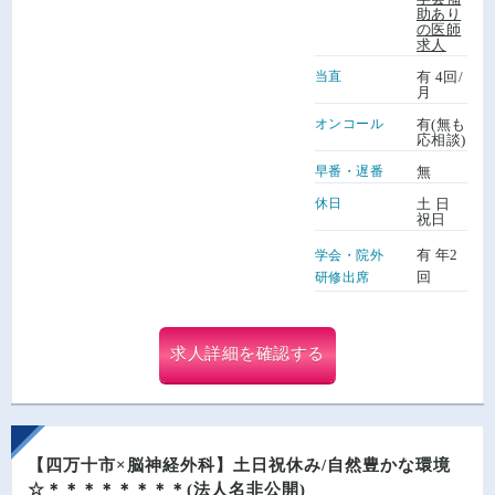
助あり
の医師
求人
当直
有 4回/
月
オンコール
有(無も
応相談)
早番・遅番
無
休日
土 日
祝日
有 年2
学会・院外
回
研修出席
求人詳細を確認する
【四万十市×脳神経外科】土日祝休み/自然豊かな環境
☆＊＊＊＊＊＊＊＊(法人名非公開)