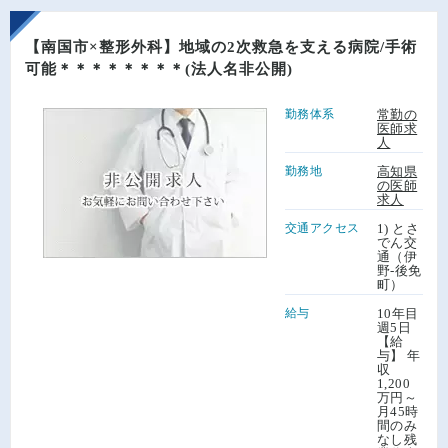
【南国市×整形外科】地域の2次救急を支える病院/手術
可能＊＊＊＊＊＊＊＊(法人名非公開)
勤務体系
常勤の
医師求
人
勤務地
高知県
の医師
求人
交通アクセス
1) とさ
でん交
通（伊
野-後免
町）
給与
10年目
週5日
【給
与】 年
収
1,200
万円～
月45時
間のみ
なし残