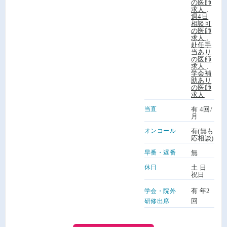
の医師
求人
、
週4日
相談可
の医師
求人
、
赴任手
当あり
の医師
求人
、
学会補
助あり
の医師
求人
当直
有 4回/
月
オンコール
有(無も
応相談)
早番・遅番
無
休日
土 日
祝日
有 年2
学会・院外
回
研修出席