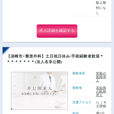
額上限
特にな
し
求人詳細を確認する
【須崎市×整形外科】土日祝日休み/手術経験者歓迎＊
＊＊＊＊＊＊＊(法人名非公開)
勤務体系
常勤の
医師求
人
勤務地
高知県
の医師
求人
交通アクセス
1) ＪＲ
土讃線
給与
週5日