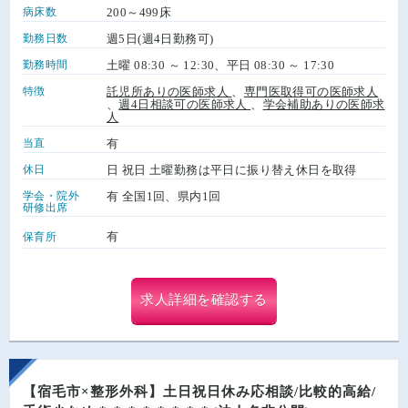
病床数
200～499床
勤務日数
週5日(週4日勤務可)
勤務時間
土曜 08:30 ～ 12:30、平日 08:30 ～ 17:30
特徴
託児所ありの医師求人
、
専門医取得可の医師求人
、
週4日相談可の医師求人
、
学会補助ありの医師求
人
当直
有
休日
日 祝日 土曜勤務は平日に振り替え休日を取得
学会・院外
有 全国1回、県内1回
研修出席
有
保育所
求人詳細を確認する
【宿毛市×整形外科】土日祝日休み応相談/比較的高給/