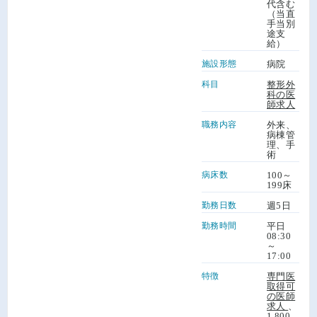
代含む
（当直
手当別
途支
給）
施設形態
病院
科目
整形外
科の医
師求人
職務内容
外来、
病棟管
理、手
術
病床数
100～
199床
勤務日数
週5日
勤務時間
平日
08:30
～
17:00
特徴
専門医
取得可
の医師
求人
、
1,800