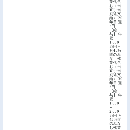
業代含
む（当
直手当
別途支
給） 20
年目 週
5日
【給
与】 年
収
1,650
万円～
月45時
間のみ
なし残
業代含
む（当
直手当
別途支
給） 30
年目 週
5日
【給
与】 年
収
1,800
～
2,000
万円 月
45時間
のみな
し残業