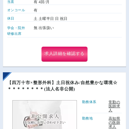
当直
有 4回/月
オンコール
有
休日
土 土曜半日 日 祝日
無 出張扱い
学会・院外
研修出席
求人詳細を確認する
【四万十市×整形外科】土日祝休み/自然豊かな環境☆
＊＊＊＊＊＊＊＊(法人名非公開)
勤務体系
常勤の
医師求
人
勤務地
高知県
の医師
求人