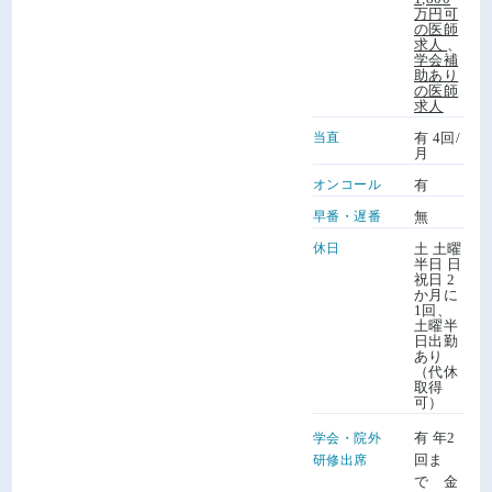
万円可
の医師
求人
、
学会補
助あり
の医師
求人
当直
有 4回/
月
オンコール
有
早番・遅番
無
休日
土 土曜
半日 日
祝日 2
か月に
1回、
土曜半
日出勤
あり
（代休
取得
可）
有 年2
学会・院外
回ま
研修出席
で 金