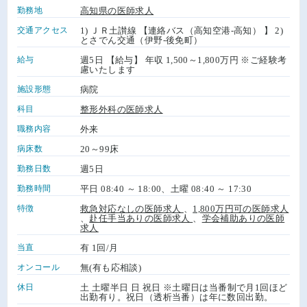
勤務地
高知県の医師求人
交通アクセス
1) ＪＲ土讃線 【連絡バス（高知空港-高知） 】 2)
とさでん交通（伊野-後免町）
給与
週5日 【給与】 年収 1,500～1,800万円 ※ご経験考
慮いたします
施設形態
病院
科目
整形外科の医師求人
職務内容
外来
病床数
20～99床
勤務日数
週5日
勤務時間
平日 08:40 ～ 18:00、土曜 08:40 ～ 17:30
特徴
救急対応なしの医師求人
、
1,800万円可の医師求人
、
赴任手当ありの医師求人
、
学会補助ありの医師
求人
当直
有 1回/月
オンコール
無(有も応相談)
休日
土 土曜半日 日 祝日 ※土曜日は当番制で月1回ほど
出勤有り。祝日（透析当番）は年に数回出勤。