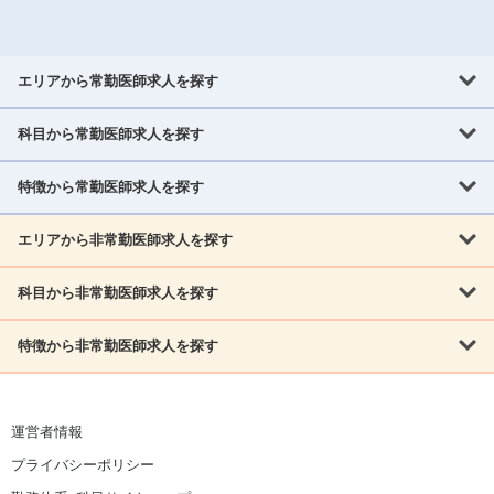
エリアから常勤医師求人を探す
科目から常勤医師求人を探す
北海道・東北
北海道
青森県
岩手県
宮城県
秋田県
山形県
特徴から常勤医師求人を探す
内科系
福島県
内科
消化器科
呼吸器科
循環器科
腎臓内科
神経内科
エリアから非常勤医師求人を探す
救急対応なし
女性医師歓迎
託児所あり
専門医取得可
関東
内分泌・糖尿病・代謝内科
血液内科
老人内科
人工透析科
指定医取得可
症例豊富
週4日相談可
当直なし可
茨城県
栃木県
群馬県
埼玉県
千葉県
東京都
科目から非常勤医師求人を探す
北海道・東北
外科系
1,800万円可
赴任手当あり
学会補助あり
院長募集
神奈川県
山梨県
北海道
青森県
岩手県
宮城県
秋田県
山形県
リウマチ科
外科
消化器外科
呼吸器外科
心臓血管外科
施設長募集
年齢不問
外来のみ
特徴から非常勤医師求人を探す
内科系
北信越
福島県
脳神経外科
乳腺外科
泌尿器科
整形外科
形成外科
内科
消化器科
呼吸器科
循環器科
腎臓内科
神経内科
新潟県
富山県
石川県
福井県
長野県
内分泌外科
救急対応なし
肛門科
女性医師歓迎
美容外科
託児所あり
小児科
専門医取得可
関東
内分泌・糖尿病・代謝内科
血液内科
老人内科
人工透析科
運営者情報
指定医取得可
症例豊富
週4日相談可
当直なし可
東海
茨城県
栃木県
群馬県
埼玉県
千葉県
東京都
その他
プライバシーポリシー
外科系
1,800万円可
赴任手当あり
学会補助あり
院長募集
神奈川県
山梨県
岐阜県
静岡県
愛知県
三重県
眼科
皮膚科
耳鼻咽喉科
精神科
心療内科
放射線科