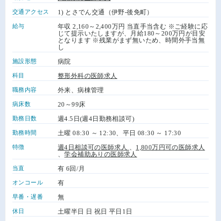
交通アクセス
1) とさでん交通（伊野-後免町）
給与
年収 2,160～2,400万円 当直手当含む ※ご経験に応
じて提示いたしますが、月給180～200万円が目安
となります ※残業がまず無いため、時間外手当無
し
施設形態
病院
科目
整形外科の医師求人
職務内容
外来、病棟管理
病床数
20～99床
勤務日数
週4.5日(週4日勤務相談可)
勤務時間
土曜 08:30 ～ 12:30、平日 08:30 ～ 17:30
特徴
週4日相談可の医師求人
、
1,800万円可の医師求人
、
学会補助ありの医師求人
当直
有 6回/月
オンコール
有
早番・遅番
無
休日
土曜半日 日 祝日 平日1日