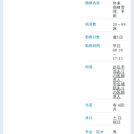
職務内容
外来、
病棟管
理、手
術
病床数
20～99
床
勤務日数
週5日
勤務時間
平日
08:30
～
17:15
特徴
赴任手
当あり
の医師
求人
、
学会補
助あり
の医師
求人
当直
有 4回/
月
休日
土 日
祝日
有
学会・院外