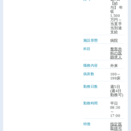
【給
与】 年
収
1,500
万円～
当直手
当別途
支給
施設形態
病院
科目
整形外
科の医
師求人
職務内容
外来
病床数
100～
199床
勤務日数
週5日
(週4日
勤務可)
勤務時間
平日
08:30
～
17:00
特徴
指定医
取得可