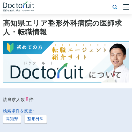
[常勤] エリアから探す
[常勤] 科目から探す
高知県エリア整形外科病院の医師求
[常勤] 特徴から探す
人・転職情報
[非常勤] エリアから探す
[非常勤] 科目から探す
[非常勤] 特徴から探す
Doctoruit医師転職特集
Doctoruitについて
運営者情報
プライバシーポリシー
8
件
該当求人数
検索条件を変更:
高知県
整形外科