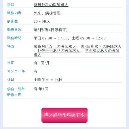
科目
整形外科の医師求人
職務内容
外来、病棟管理
病床数
20～99床
勤務日数
週5日(週4日勤務可)
勤務時間
平日 09:00 ～ 17:00、土曜 09:00 ～ 12:00
特徴
救急対応なしの医師求人
、
週4日相談可の医師求人
、
赴任手当ありの医師求人
、
学会補助ありの医師
求人
当直
有 3回/月
オンコール
有
休日
土曜半日 日 祝日
有 年1回
学会・院外
研修出席
求人詳細を確認する