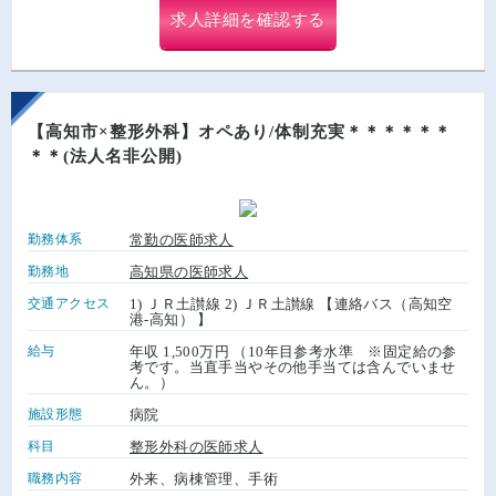
求人詳細を確認する
【高知市×整形外科】オペあり/体制充実＊＊＊＊＊＊
＊＊(法人名非公開)
勤務体系
常勤の医師求人
勤務地
高知県の医師求人
交通アクセス
1) ＪＲ土讃線 2) ＪＲ土讃線 【連絡バス（高知空
港-高知） 】
給与
年収 1,500万円 （10年目参考水準 ※固定給の参
考です。当直手当やその他手当ては含んでいませ
ん。）
施設形態
病院
科目
整形外科の医師求人
職務内容
外来、病棟管理、手術