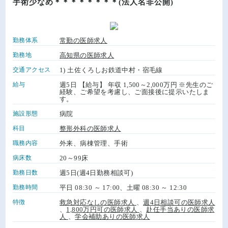
手術少なめ＊＊＊＊＊＊＊＊(法人名非公開)
勤務体系
常勤の医師求人
勤務地
高知県の医師求人
交通アクセス
1) 土佐くろしお鉄道中村・宿毛線
給与
週5日 【給与】 年収 1,500～2,000万円 ※先生のご
経験、ご希望を考慮し、ご面接後に提示いたしま
す。
施設形態
病院
科目
整形外科の医師求人
職務内容
外来、病棟管理、手術
病床数
20～99床
勤務日数
週5日(週4日勤務相談可)
勤務時間
平日 08:30 ～ 17:00、土曜 08:30 ～ 12:30
特徴
救急対応なしの医師求人
、
週4日相談可の医師求人
、
1,800万円可の医師求人
、
赴任手当ありの医師求
人
、
学会補助ありの医師求人