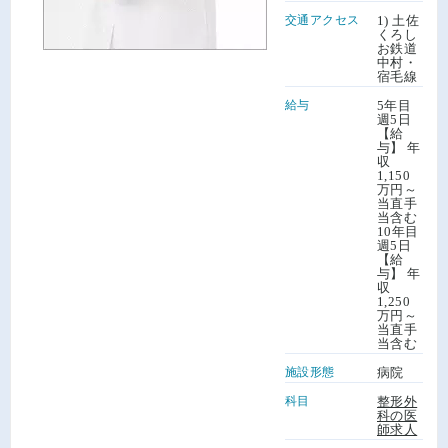
交通アクセス
1) 土佐
くろし
お鉄道
中村・
宿毛線
給与
5年目
週5日
【給
与】 年
収
1,150
万円～
当直手
当含む
10年目
週5日
【給
与】 年
収
1,250
万円～
当直手
当含む
施設形態
病院
科目
整形外
科の医
師求人