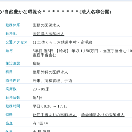
み/自然豊かな環境☆＊＊＊＊＊＊＊＊(法人名非公開)
勤務体系
常勤の医師求人
勤務地
高知県の医師求人
交通アクセス
1) 土佐くろしお鉄道中村・宿毛線
給与
5年目 週5日 【給与】 年収 1,150万円～ 当直手当含む 1
当直手当含む
施設形態
病院
科目
整形外科の医師求人
職務内容
外来、病棟管理、手術
病床数
20～99床
勤務日数
週5日
勤務時間
平日 08:30 ～ 17:15
特徴
赴任手当ありの医師求人
、
学会補助ありの医師求人
当直
有 4回/月
休日
土 日 祝日