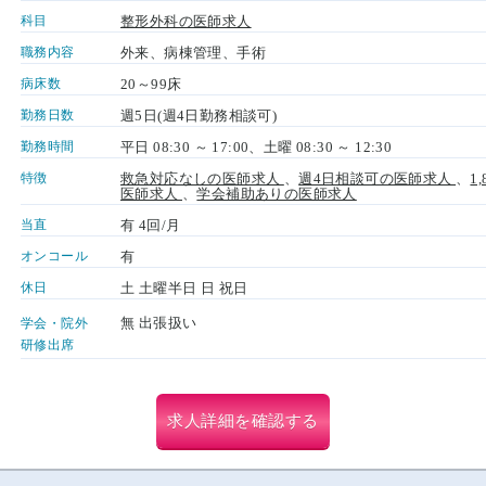
科目
整形外科の医師求人
職務内容
外来、病棟管理、手術
病床数
20～99床
勤務日数
週5日(週4日勤務相談可)
勤務時間
平日 08:30 ～ 17:00、土曜 08:30 ～ 12:30
特徴
救急対応なしの医師求人
、
週4日相談可の医師求人
、
1
医師求人
、
学会補助ありの医師求人
当直
有 4回/月
オンコール
有
休日
土 土曜半日 日 祝日
無 出張扱い
学会・院外
研修出席
求人詳細を確認する