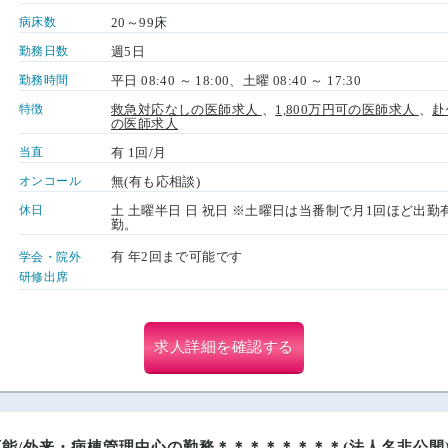
病床数
20～99床
勤務日数
週5日
勤務時間
平日 08:40 ～ 18:00、土曜 08:40 ～ 17:30
特徴
救急対応なしの医師求人
、
1,800万円可の医師求人
、
赴
の医師求人
当直
有 1回/月
オンコール
無(有も応相談)
休日
土 土曜半日 日 祝日 ※土曜日は当番制で月1回ほど出
勤。
有 年2回まで可能です
学会・院外
研修出席
求人詳細を確認する
能/外来・病棟管理中心の勤務＊＊＊＊＊＊＊＊(法人名非公開