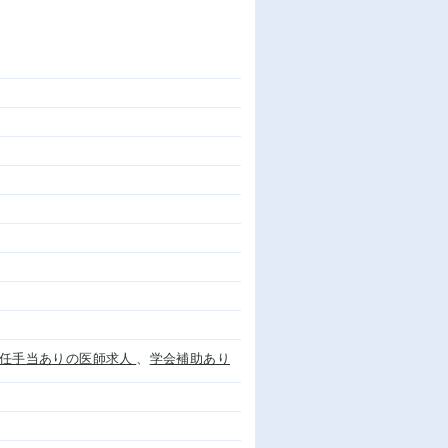
任手当ありの医師求人
、
学会補助あり