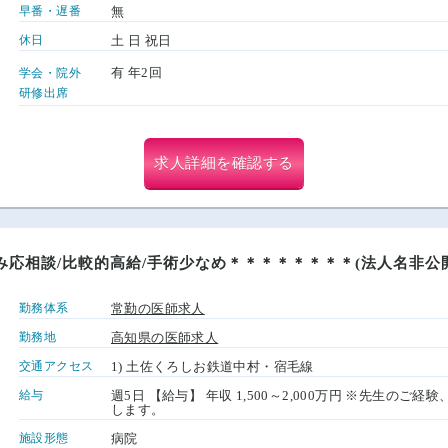
早番・遅番
無
休日
土 日 祝日
有 年2回
学会・院外
研修出席
求人詳細を確認する
応相談/比較的高給/手術少なめ＊＊＊＊＊＊＊＊(法人名非公
勤務体系
常勤の医師求人
勤務地
高知県の医師求人
交通アクセス
1) 土佐くろしお鉄道中村・宿毛線
給与
週5日 【給与】 年収 1,500～2,000万円 ※先生の
します。
施設形態
病院