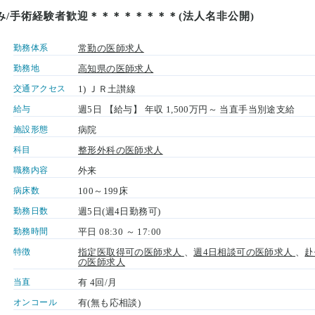
み/手術経験者歓迎＊＊＊＊＊＊＊＊(法人名非公開)
勤務体系
常勤の医師求人
勤務地
高知県の医師求人
交通アクセス
1) ＪＲ土讃線
給与
週5日 【給与】 年収 1,500万円～ 当直手当別途支給
施設形態
病院
科目
整形外科の医師求人
職務内容
外来
病床数
100～199床
勤務日数
週5日(週4日勤務可)
勤務時間
平日 08:30 ～ 17:00
特徴
指定医取得可の医師求人
、
週4日相談可の医師求人
、
赴
の医師求人
当直
有 4回/月
オンコール
有(無も応相談)