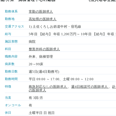
勤務体系
常勤の医師求人
勤務地
高知県の医師求人
交通アクセス
1) 土佐くろしお鉄道中村・宿毛線
給与
5年目 【給与】 年収 1,200万円～ 10年目 【給与】 年収 
施設形態
病院
科目
整形外科の医師求人
職務内容
外来、病棟管理
病床数
20～99床
勤務日数
週5日(週4日勤務可)
勤務時間
平日 09:00 ～ 17:00、土曜 09:00 ～ 12:00
特徴
救急対応なしの医師求人
、
週4日相談可の医師求人
、
赴
の医師求人
当直
有 3回/月
オンコール
有
休日
土曜半日 日 祝日