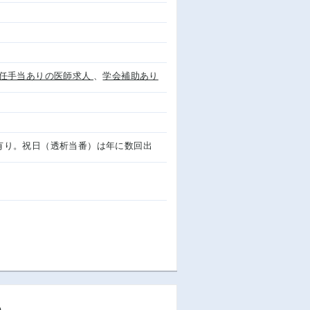
任手当ありの医師求人
、
学会補助あり
勤有り。祝日（透析当番）は年に数回出
)