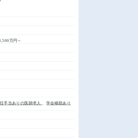
1,500万円～
任手当ありの医師求人
、
学会補助あり