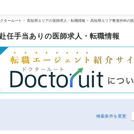
[常勤] エリアから探す
ドクタールート
>
高知県エリアの医師求人・転職情報
>
高知県エリア整形外科の
[常勤] 科目から探す
[常勤] 特徴から探す
[非常勤] エリアから探す
赴任手当ありの医師求人・転職情報
[非常勤] 科目から探す
[非常勤] 特徴から探す
Doctoruit医師転職特集
Doctoruitについて
運営者情報
プライバシーポリシー
検索条件を変更: