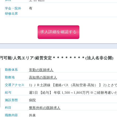
有
学会・院外
研修出席
求人詳細を確認する
万円可能/人気エリア/経営安定＊＊＊＊＊＊＊＊(法人名非公開)
勤務体系
常勤の医師求人
勤務地
高知県の医師求人
交通アクセス
1) ＪＲ土讃線 【連絡バス（高知空港-高知） 】 2) と
給与
週5日 【給与】 年収 1,500～1,800万円 ※ご経験考慮
施設形態
病院
科目
整形外科の医師求人
職務内容
外来