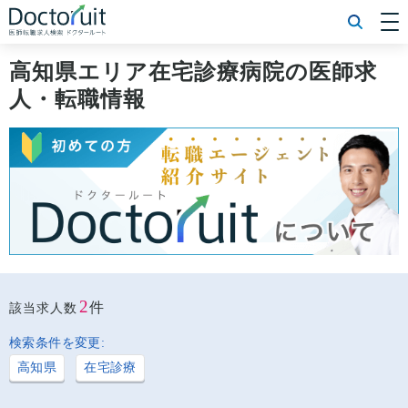
[常勤] エリアから探す
[常勤] 科目から探す
高知県エリア在宅診療病院の医師求
[常勤] 特徴から探す
人・転職情報
[非常勤] エリアから探す
[非常勤] 科目から探す
[非常勤] 特徴から探す
Doctoruit医師転職特集
Doctoruitについて
運営者情報
プライバシーポリシー
2
件
該当求人数
検索条件を変更:
高知県
在宅診療