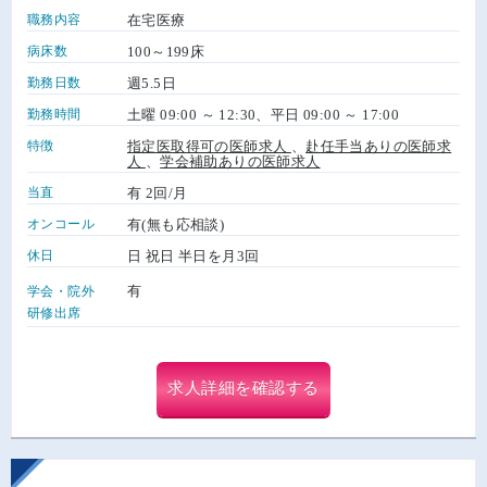
職務内容
在宅医療
病床数
100～199床
勤務日数
週5.5日
勤務時間
土曜 09:00 ～ 12:30、平日 09:00 ～ 17:00
特徴
指定医取得可の医師求人
、
赴任手当ありの医師求
人
、
学会補助ありの医師求人
当直
有 2回/月
オンコール
有(無も応相談)
休日
日 祝日 半日を月3回
有
学会・院外
研修出席
求人詳細を確認する