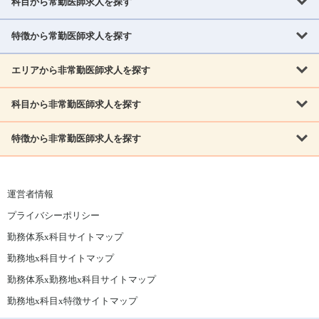
科目から常勤医師求人を探す
北海道・東北
北海道
青森県
岩手県
宮城県
秋田県
山形県
特徴から常勤医師求人を探す
内科系
福島県
内科
消化器科
呼吸器科
循環器科
腎臓内科
神経内科
エリアから非常勤医師求人を探す
救急対応なし
女性医師歓迎
託児所あり
専門医取得可
関東
内分泌・糖尿病・代謝内科
血液内科
老人内科
人工透析科
指定医取得可
症例豊富
週4日相談可
当直なし可
茨城県
栃木県
群馬県
埼玉県
千葉県
東京都
科目から非常勤医師求人を探す
北海道・東北
外科系
1,800万円可
赴任手当あり
学会補助あり
院長募集
神奈川県
山梨県
北海道
青森県
岩手県
宮城県
秋田県
山形県
リウマチ科
外科
消化器外科
呼吸器外科
心臓血管外科
施設長募集
年齢不問
外来のみ
特徴から非常勤医師求人を探す
内科系
北信越
福島県
脳神経外科
乳腺外科
泌尿器科
整形外科
形成外科
内科
消化器科
呼吸器科
循環器科
腎臓内科
神経内科
新潟県
富山県
石川県
福井県
長野県
内分泌外科
救急対応なし
肛門科
女性医師歓迎
美容外科
託児所あり
小児科
専門医取得可
関東
内分泌・糖尿病・代謝内科
血液内科
老人内科
人工透析科
運営者情報
指定医取得可
症例豊富
週4日相談可
当直なし可
東海
茨城県
栃木県
群馬県
埼玉県
千葉県
東京都
その他
プライバシーポリシー
外科系
1,800万円可
赴任手当あり
学会補助あり
院長募集
神奈川県
山梨県
岐阜県
静岡県
愛知県
三重県
眼科
皮膚科
耳鼻咽喉科
精神科
心療内科
放射線科
勤務体系x科目サイトマップ
リウマチ科
外科
消化器外科
呼吸器外科
心臓血管外科
施設長募集
年齢不問
外来のみ
小児科
産科
婦人科
麻酔科
救命救急
北信越
近畿
勤務地x科目サイトマップ
脳神経外科
乳腺外科
泌尿器科
整形外科
形成外科
ペインクリニック
緩和ケア
美容皮膚科
病理科
在宅診療
新潟県
富山県
石川県
福井県
長野県
勤務体系x勤務地x科目サイトマップ
滋賀県
京都府
大阪府
兵庫県
奈良県
和歌山県
内分泌外科
肛門科
美容外科
小児科
健診・人間ドック
リハビリテーション科
その他
勤務地x科目x特徴サイトマップ
東海
中国
その他