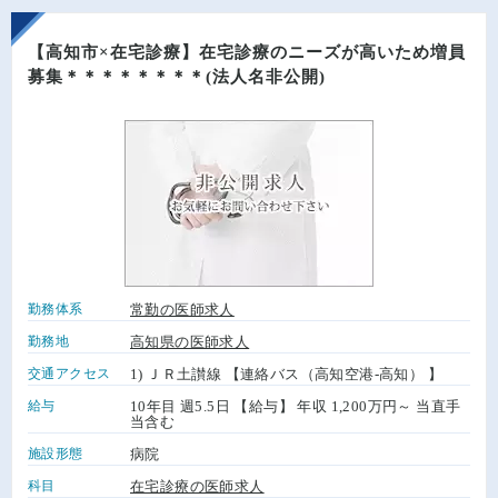
【高知市×在宅診療】在宅診療のニーズが高いため増員
募集＊＊＊＊＊＊＊＊(法人名非公開)
勤務体系
常勤の医師求人
勤務地
高知県の医師求人
交通アクセス
1) ＪＲ土讃線 【連絡バス（高知空港-高知） 】
給与
10年目 週5.5日 【給与】 年収 1,200万円～ 当直手
当含む
施設形態
病院
科目
在宅診療の医師求人