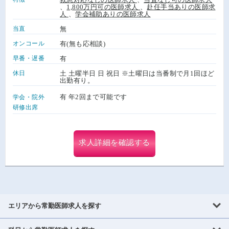
、
1,800万円可の医師求人
、
赴任手当ありの医師求
人
、
学会補助ありの医師求人
当直
無
オンコール
有(無も応相談)
早番・遅番
有
休日
土 土曜半日 日 祝日 ※土曜日は当番制で月1回ほど
出勤有り。
有 年2回まで可能です
学会・院外
研修出席
求人詳細を確認する
エリアから常勤医師求人を探す