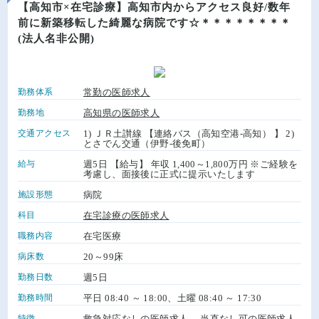
【高知市×在宅診療】高知市内からアクセス良好/数年
前に新築移転した綺麗な病院です☆＊＊＊＊＊＊＊＊
(法人名非公開)
勤務体系
常勤の医師求人
勤務地
高知県の医師求人
交通アクセス
1) ＪＲ土讃線 【連絡バス（高知空港-高知） 】 2)
とさでん交通（伊野-後免町）
給与
週5日 【給与】 年収 1,400～1,800万円 ※ご経験を
考慮し、面接後に正式に提示いたします
施設形態
病院
科目
在宅診療の医師求人
職務内容
在宅医療
病床数
20～99床
勤務日数
週5日
勤務時間
平日 08:40 ～ 18:00、土曜 08:40 ～ 17:30
特徴
救急対応なしの医師求人
、
当直なし可の医師求人