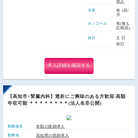
求人
当直
有 1回/
月
オンコール
有(無も
応相談)
土 日
休日
祝日
求人詳細を確認する
【高知市×腎臓内科】透析にご興味のある方歓迎/高額
年収可能 ＊＊＊＊＊＊＊＊(法人名非公開)
勤務体系
常勤の医師求人
勤務地
高知県の医師求人