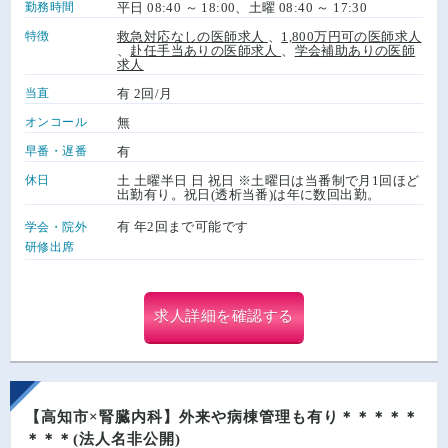
勤務時間
平日 08:40 ～ 18:00、土曜 08:40 ～ 17:30
特徴
救急対応なしの医師求人
、
1,800万円可の医師求人
、
赴任手当ありの医師求人
、
学会補助ありの医師
求人
当直
有 2回/月
オンコール
無
早番・遅番
有
休日
土 土曜半日 日 祝日 ※土曜日は当番制で月1回ほど
出勤有り。祝日(透析当番)は年に数回出勤。
有 年2回まで可能です
学会・院外
研修出席
求人詳細を確認する
【高知市×腎臓内科】外来や病棟管理も有り＊＊＊＊＊
＊＊＊(法人名非公開)