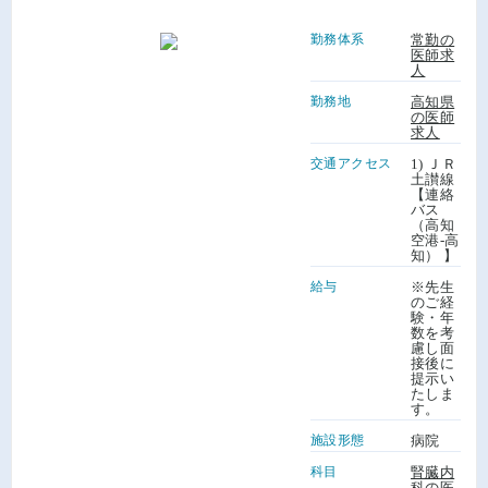
勤務体系
常勤の
医師求
人
勤務地
高知県
の医師
求人
交通アクセス
1) ＪＲ
土讃線
【連絡
バス
（高知
空港-高
知） 】
給与
※先生
のご経
験・年
数を考
慮し面
接後に
提示い
たしま
す。
施設形態
病院
科目
腎臓内
科の医