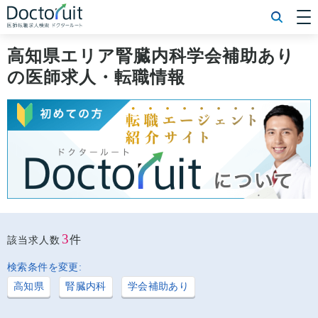
[常勤] エリアから探す
[常勤] 科目から探す
高知県エリア腎臓内科学会補助あり
[常勤] 特徴から探す
の医師求人・転職情報
[非常勤] エリアから探す
[非常勤] 科目から探す
[非常勤] 特徴から探す
Doctoruit医師転職特集
Doctoruitについて
運営者情報
プライバシーポリシー
3
件
該当求人数
検索条件を変更:
高知県
腎臓内科
学会補助あり