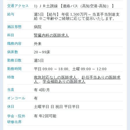
交通アクセス
1) ＪＲ土讃線 【連絡バス（高知空港-高知） 】
給与
週5日 【給与】 年収 1,500万円～ 当直手当別途支
給 ※ご年齢やご経験に応じて提示いたします。
施設形態
病院
科目
腎臓内科の医師求人
職務内容
外来
病床数
20～99床
勤務日数
週5日
勤務時間
平日 09:00 ～ 18:00、土曜 09:00 ～ 12:00
特徴
救急対応なしの医師求人
、
赴任手当ありの医師求
人
、
学会補助ありの医師求人
当直
有 4回/月
オンコール
有
休日
土曜半日 日 祝日 平日半日
有 年2回可能
学会・院外
研修出席