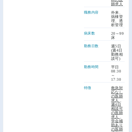
師求人
職務内容
外来、
病棟管
理、透
析管理
病床数
20～99
床
勤務日数
週5日
(週4日
勤務相
談可)
勤務時間
平日
08:30
～
17:30
特徴
救急対
応なし
の医師
求人
、
週4日
相談可
の医師
求人
、
学会補
助あり
の医師