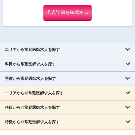
求人詳細を確認する
エリアから常勤医師求人を探す
科目から常勤医師求人を探す
北海道・東北
北海道
青森県
岩手県
宮城県
秋田県
山形県
特徴から常勤医師求人を探す
内科系
福島県
内科
消化器科
呼吸器科
循環器科
腎臓内科
神経内科
エリアから非常勤医師求人を探す
救急対応なし
女性医師歓迎
託児所あり
専門医取得可
関東
内分泌・糖尿病・代謝内科
血液内科
老人内科
人工透析科
指定医取得可
症例豊富
週4日相談可
当直なし可
茨城県
栃木県
群馬県
埼玉県
千葉県
東京都
科目から非常勤医師求人を探す
北海道・東北
外科系
1,800万円可
赴任手当あり
学会補助あり
院長募集
神奈川県
山梨県
北海道
青森県
岩手県
宮城県
秋田県
山形県
リウマチ科
外科
消化器外科
呼吸器外科
心臓血管外科
施設長募集
年齢不問
外来のみ
特徴から非常勤医師求人を探す
内科系
北信越
福島県
脳神経外科
乳腺外科
泌尿器科
整形外科
形成外科
内科
消化器科
呼吸器科
循環器科
腎臓内科
神経内科