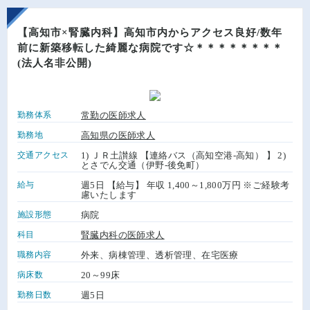
【高知市×腎臓内科】高知市内からアクセス良好/数年
前に新築移転した綺麗な病院です☆＊＊＊＊＊＊＊＊
(法人名非公開)
勤務体系
常勤の医師求人
勤務地
高知県の医師求人
交通アクセス
1) ＪＲ土讃線 【連絡バス（高知空港-高知） 】 2)
とさでん交通（伊野-後免町）
給与
週5日 【給与】 年収 1,400～1,800万円 ※ご経験考
慮いたします
施設形態
病院
科目
腎臓内科の医師求人
職務内容
外来、病棟管理、透析管理、在宅医療
病床数
20～99床
勤務日数
週5日