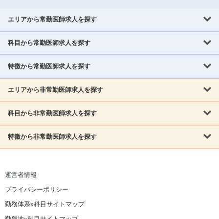
エリアから常勤医師求人を探す
科目から常勤医師求人を探す
北海道・東北
北海道
青森県
岩手県
宮城県
秋田県
山形県
特徴から常勤医師求人を探す
内科系
福島県
内科
消化器科
呼吸器科
循環器科
腎臓内科
神経内科
エリアから非常勤医師求人を探す
救急対応なし
女性医師歓迎
託児所あり
専門医取得可
関東
内分泌・糖尿病・代謝内科
血液内科
老人内科
人工透析科
指定医取得可
症例豊富
週4日相談可
当直なし可
茨城県
栃木県
群馬県
埼玉県
千葉県
東京都
科目から非常勤医師求人を探す
北海道・東北
外科系
1,800万円可
赴任手当あり
学会補助あり
院長募集
神奈川県
山梨県
北海道
青森県
岩手県
宮城県
秋田県
山形県
リウマチ科
外科
消化器外科
呼吸器外科
心臓血管外科
施設長募集
年齢不問
外来のみ
特徴から非常勤医師求人を探す
内科系
北信越
福島県
脳神経外科
乳腺外科
泌尿器科
整形外科
形成外科
内科
消化器科
呼吸器科
循環器科
腎臓内科
神経内科
新潟県
富山県
石川県
福井県
長野県
内分泌外科
救急対応なし
肛門科
女性医師歓迎
美容外科
託児所あり
小児科
専門医取得可
関東
内分泌・糖尿病・代謝内科
血液内科
老人内科
人工透析科
運営者情報
指定医取得可
症例豊富
週4日相談可
当直なし可
東海
茨城県
栃木県
群馬県
埼玉県
千葉県
東京都
その他
プライバシーポリシー
外科系
1,800万円可
赴任手当あり
学会補助あり
院長募集
神奈川県
山梨県
岐阜県
静岡県
愛知県
三重県
眼科
皮膚科
耳鼻咽喉科
精神科
心療内科
放射線科
勤務体系x科目サイトマップ
リウマチ科
外科
消化器外科
呼吸器外科
心臓血管外科
施設長募集
年齢不問
外来のみ
小児科
産科
婦人科
麻酔科
救命救急
北信越
近畿
勤務地x科目サイトマップ