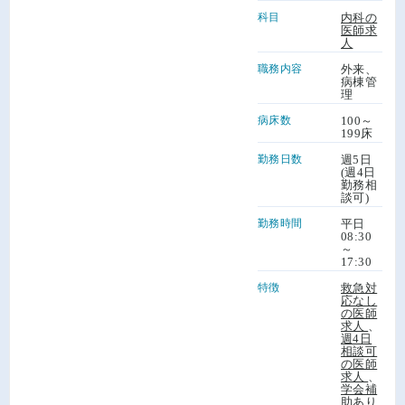
科目
内科の
医師求
人
職務内容
外来、
病棟管
理
病床数
100～
199床
勤務日数
週5日
(週4日
勤務相
談可)
勤務時間
平日
08:30
～
17:30
特徴
救急対
応なし
の医師
求人
、
週4日
相談可
の医師
求人
、
学会補
助あり