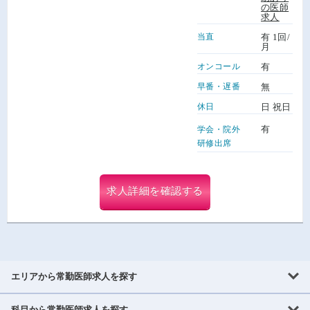
の医師
求人
当直
有 1回/
月
オンコール
有
早番・遅番
無
休日
日 祝日
有
学会・院外
研修出席
求人詳細を確認する
エリアから常勤医師求人を探す
科目から常勤医師求人を探す