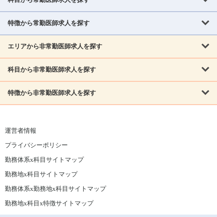
北海道・東北
北海道
青森県
岩手県
宮城県
秋田県
山形県
特徴から常勤医師求人を探す
内科系
福島県
内科
消化器科
呼吸器科
循環器科
腎臓内科
神経内科
エリアから非常勤医師求人を探す
救急対応なし
女性医師歓迎
託児所あり
専門医取得可
関東
内分泌・糖尿病・代謝内科
血液内科
老人内科
人工透析科
指定医取得可
症例豊富
週4日相談可
当直なし可
茨城県
栃木県
群馬県
埼玉県
千葉県
東京都
科目から非常勤医師求人を探す
北海道・東北
外科系
1,800万円可
赴任手当あり
学会補助あり
院長募集
神奈川県
山梨県
北海道
青森県
岩手県
宮城県
秋田県
山形県
リウマチ科
外科
消化器外科
呼吸器外科
心臓血管外科
施設長募集
年齢不問
外来のみ
特徴から非常勤医師求人を探す
内科系
北信越
福島県
脳神経外科
乳腺外科
泌尿器科
整形外科
形成外科
内科
消化器科
呼吸器科
循環器科
腎臓内科
神経内科
新潟県
富山県
石川県
福井県
長野県
内分泌外科
救急対応なし
肛門科
女性医師歓迎
美容外科
託児所あり
小児科
専門医取得可
関東
内分泌・糖尿病・代謝内科
血液内科
老人内科
人工透析科
運営者情報
指定医取得可
症例豊富
週4日相談可
当直なし可
東海
茨城県
栃木県
群馬県
埼玉県
千葉県
東京都
その他
プライバシーポリシー
外科系
1,800万円可
赴任手当あり
学会補助あり
院長募集
神奈川県
山梨県
岐阜県
静岡県
愛知県
三重県
眼科
皮膚科
耳鼻咽喉科
精神科
心療内科
放射線科
勤務体系x科目サイトマップ
リウマチ科
外科
消化器外科
呼吸器外科
心臓血管外科
施設長募集
年齢不問
外来のみ
小児科
産科
婦人科
麻酔科
救命救急
北信越
近畿
勤務地x科目サイトマップ
脳神経外科
乳腺外科
泌尿器科
整形外科
形成外科
ペインクリニック
緩和ケア
美容皮膚科
病理科
在宅診療
新潟県
富山県
石川県
福井県
長野県
勤務体系x勤務地x科目サイトマップ
滋賀県
京都府
大阪府
兵庫県
奈良県
和歌山県
内分泌外科
肛門科
美容外科
小児科
健診・人間ドック
リハビリテーション科
その他
勤務地x科目x特徴サイトマップ
東海
中国
その他