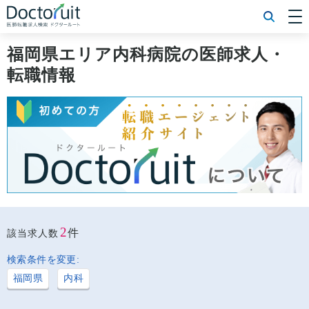
[常勤] エリアから探す
[常勤] 科目から探す
福岡県エリア内科病院の医師求人・
[常勤] 特徴から探す
転職情報
[非常勤] エリアから探す
[非常勤] 科目から探す
[非常勤] 特徴から探す
Doctoruit医師転職特集
Doctoruitについて
運営者情報
プライバシーポリシー
2
件
該当求人数
検索条件を変更:
福岡県
内科