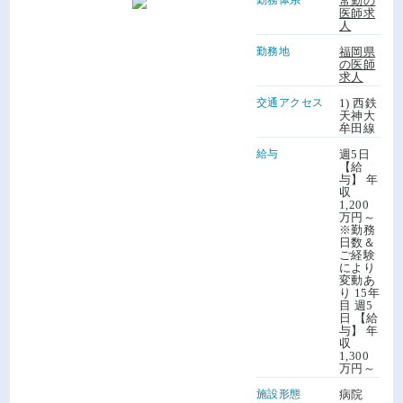
常勤の
医師求
人
勤務地
福岡県
の医師
求人
交通アクセス
1) 西鉄
天神大
牟田線
給与
週5日
【給
与】 年
収
1,200
万円～
※勤務
日数＆
ご経験
により
変動あ
り 15年
目 週5
日 【給
与】 年
収
1,300
万円～
施設形態
病院