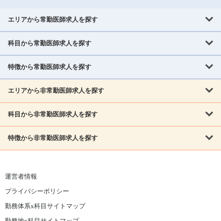
エリアから常勤医師求人を探す
科目から常勤医師求人を探す
北海道・東北
北海道
青森県
岩手県
宮城県
秋田県
山形県
特徴から常勤医師求人を探す
内科系
福島県
内科
消化器科
呼吸器科
循環器科
腎臓内科
神経内科
エリアから非常勤医師求人を探す
救急対応なし
女性医師歓迎
託児所あり
専門医取得可
関東
内分泌・糖尿病・代謝内科
血液内科
老人内科
人工透析科
指定医取得可
症例豊富
週4日相談可
当直なし可
茨城県
栃木県
群馬県
埼玉県
千葉県
東京都
科目から非常勤医師求人を探す
北海道・東北
外科系
1,800万円可
赴任手当あり
学会補助あり
院長募集
神奈川県
山梨県
北海道
青森県
岩手県
宮城県
秋田県
山形県
リウマチ科
外科
消化器外科
呼吸器外科
心臓血管外科
施設長募集
年齢不問
外来のみ
特徴から非常勤医師求人を探す
内科系
北信越
福島県
脳神経外科
乳腺外科
泌尿器科
整形外科
形成外科
内科
消化器科
呼吸器科
循環器科
腎臓内科
神経内科
新潟県
富山県
石川県
福井県
長野県
内分泌外科
救急対応なし
肛門科
女性医師歓迎
美容外科
託児所あり
小児科
専門医取得可
関東
内分泌・糖尿病・代謝内科
血液内科
老人内科
人工透析科
運営者情報
指定医取得可
症例豊富
週4日相談可
当直なし可
東海
茨城県
栃木県
群馬県
埼玉県
千葉県
東京都
その他
プライバシーポリシー
外科系
1,800万円可
赴任手当あり
学会補助あり
院長募集
神奈川県
山梨県
岐阜県
静岡県
愛知県
三重県
眼科
皮膚科
耳鼻咽喉科
精神科
心療内科
放射線科
勤務体系x科目サイトマップ
リウマチ科
外科
消化器外科
呼吸器外科
心臓血管外科
施設長募集
年齢不問
外来のみ
小児科
産科
婦人科
麻酔科
救命救急
北信越
近畿
勤務地x科目サイトマップ