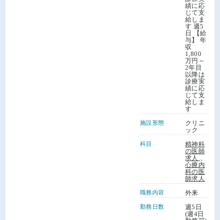
績に応
じて支
給しま
す 週5
日 【給
与】 年
収
1,800
万円～
2年目
以降は
診療実
績に応
じて支
給しま
す
施設形態
クリニ
ック
科目
精神科
の医師
求人
、
心療内
科の医
師求人
職務内容
外来
勤務日数
週5日
(週4日