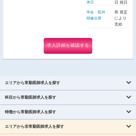
休日
日 祝日
有 規定
学会・院外
により
研修出席
支給
求人詳細を確認する
エリアから常勤医師求人を探す
科目から常勤医師求人を探す
北海道・東北
北海道
青森県
岩手県
宮城県
秋田県
山形県
特徴から常勤医師求人を探す
内科系
福島県
内科
消化器科
呼吸器科
循環器科
腎臓内科
神経内科
エリアから非常勤医師求人を探す
救急対応なし
女性医師歓迎
託児所あり
専門医取得可
関東
内分泌・糖尿病・代謝内科
血液内科
老人内科
人工透析科