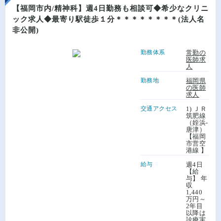
【福岡市内/精神科】週4日勤務も相談可◆希少なクリニ
ック求人◆最寄り駅徒歩１分＊＊＊＊＊＊＊＊(法人名
非公開)
勤務体系
常勤の
医師求
人
勤務地
福岡県
の医師
求人
交通アクセス
1) ＪＲ
筑肥線
（姪浜-
唐津）
【福岡
市営空
港線 】
給与
週4日
【給
与】 年
収
1,440
万円～
2年目
以降は
診療実