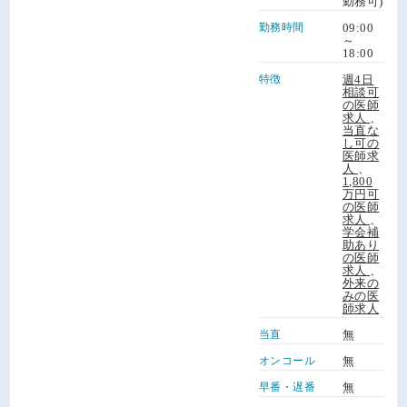
勤務可)
勤務時間
09:00
～
18:00
特徴
週4日
相談可
の医師
求人
、
当直な
し可の
医師求
人
、
1,800
万円可
の医師
求人
、
学会補
助あり
の医師
求人
、
外来の
みの医
師求人
当直
無
オンコール
無
早番・遅番
無