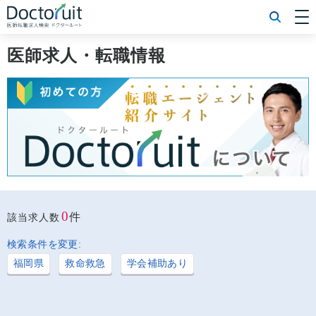
[常勤] エリアから探す
[常勤] 科目から探す
医師求人・転職情報
[常勤] 特徴から探す
[非常勤] エリアから探す
[非常勤] 科目から探す
[非常勤] 特徴から探す
Doctoruit医師転職特集
Doctoruitについて
運営者情報
プライバシーポリシー
0
件
該当求人数
検索条件を変更:
福岡県
救命救急
学会補助あり