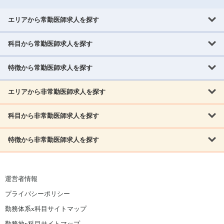
エリアから常勤医師求人を探す
科目から常勤医師求人を探す
北海道・東北
北海道
青森県
岩手県
宮城県
秋田県
山形県
特徴から常勤医師求人を探す
内科系
福島県
内科
消化器科
呼吸器科
循環器科
腎臓内科
神経内科
エリアから非常勤医師求人を探す
救急対応なし
女性医師歓迎
託児所あり
専門医取得可
関東
内分泌・糖尿病・代謝内科
血液内科
老人内科
人工透析科
指定医取得可
症例豊富
週4日相談可
当直なし可
茨城県
栃木県
群馬県
埼玉県
千葉県
東京都
科目から非常勤医師求人を探す
北海道・東北
外科系
1,800万円可
赴任手当あり
学会補助あり
院長募集
神奈川県
山梨県
北海道
青森県
岩手県
宮城県
秋田県
山形県
リウマチ科
外科
消化器外科
呼吸器外科
心臓血管外科
施設長募集
年齢不問
外来のみ
特徴から非常勤医師求人を探す
内科系
北信越
福島県
脳神経外科
乳腺外科
泌尿器科
整形外科
形成外科
内科
消化器科
呼吸器科
循環器科
腎臓内科
神経内科
新潟県
富山県
石川県
福井県
長野県
内分泌外科
救急対応なし
肛門科
女性医師歓迎
美容外科
託児所あり
小児科
専門医取得可
関東
内分泌・糖尿病・代謝内科
血液内科
老人内科
人工透析科
運営者情報
指定医取得可
症例豊富
週4日相談可
当直なし可
東海
茨城県
栃木県
群馬県
埼玉県
千葉県
東京都
その他
プライバシーポリシー
外科系
1,800万円可
赴任手当あり
学会補助あり
院長募集
神奈川県
山梨県
岐阜県
静岡県
愛知県
三重県
眼科
皮膚科
耳鼻咽喉科
精神科
心療内科
放射線科
勤務体系x科目サイトマップ
リウマチ科
外科
消化器外科
呼吸器外科
心臓血管外科
施設長募集
年齢不問
外来のみ
小児科
産科
婦人科
麻酔科
救命救急
北信越
近畿
勤務地x科目サイトマップ