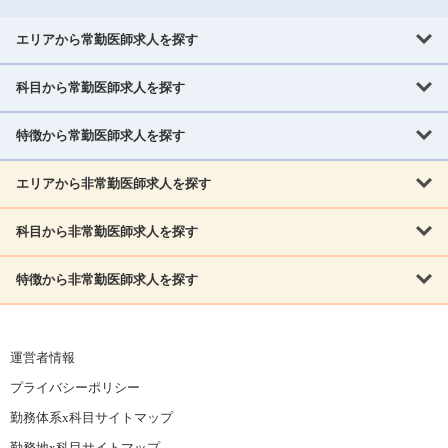
エリアから常勤医師求人を探す
科目から常勤医師求人を探す
北海道・東北
北海道
青森県
岩手県
宮城県
秋田県
山形県
特徴から常勤医師求人を探す
内科系
福島県
内科
消化器科
呼吸器科
循環器科
腎臓内科
神経内科
エリアから非常勤医師求人を探す
救急対応なし
女性医師歓迎
託児所あり
専門医取得可
関東
内分泌・糖尿病・代謝内科
血液内科
老人内科
人工透析科
指定医取得可
症例豊富
週4日相談可
当直なし可
茨城県
栃木県
群馬県
埼玉県
千葉県
東京都
科目から非常勤医師求人を探す
北海道・東北
外科系
1,800万円可
赴任手当あり
学会補助あり
院長募集
神奈川県
山梨県
北海道
青森県
岩手県
宮城県
秋田県
山形県
リウマチ科
外科
消化器外科
呼吸器外科
心臓血管外科
施設長募集
年齢不問
外来のみ
特徴から非常勤医師求人を探す
内科系
北信越
福島県
脳神経外科
乳腺外科
泌尿器科
整形外科
形成外科
内科
消化器科
呼吸器科
循環器科
腎臓内科
神経内科
新潟県
富山県
石川県
福井県
長野県
内分泌外科
救急対応なし
肛門科
女性医師歓迎
美容外科
託児所あり
小児科
専門医取得可
関東
内分泌・糖尿病・代謝内科
血液内科
老人内科
人工透析科
運営者情報
指定医取得可
症例豊富
週4日相談可
当直なし可
東海
茨城県
栃木県
群馬県
埼玉県
千葉県
東京都
その他
プライバシーポリシー
外科系
1,800万円可
赴任手当あり
学会補助あり
院長募集
神奈川県
山梨県
岐阜県
静岡県
愛知県
三重県
眼科
皮膚科
耳鼻咽喉科
精神科
心療内科
放射線科
勤務体系x科目サイトマップ
リウマチ科
外科
消化器外科
呼吸器外科
心臓血管外科
施設長募集
年齢不問
外来のみ
小児科
産科
婦人科
麻酔科
救命救急
北信越
近畿
勤務地x科目サイトマップ