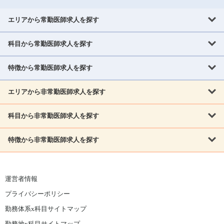
エリアから常勤医師求人を探す
科目から常勤医師求人を探す
北海道・東北
北海道
青森県
岩手県
宮城県
秋田県
山形県
特徴から常勤医師求人を探す
内科系
福島県
内科
消化器科
呼吸器科
循環器科
腎臓内科
神経内科
エリアから非常勤医師求人を探す
救急対応なし
女性医師歓迎
託児所あり
専門医取得可
関東
内分泌・糖尿病・代謝内科
血液内科
老人内科
人工透析科
指定医取得可
症例豊富
週4日相談可
当直なし可
茨城県
栃木県
群馬県
埼玉県
千葉県
東京都
科目から非常勤医師求人を探す
北海道・東北
外科系
1,800万円可
赴任手当あり
学会補助あり
院長募集
神奈川県
山梨県
北海道
青森県
岩手県
宮城県
秋田県
山形県
リウマチ科
外科
消化器外科
呼吸器外科
心臓血管外科
施設長募集
年齢不問
外来のみ
特徴から非常勤医師求人を探す
内科系
北信越
福島県
脳神経外科
乳腺外科
泌尿器科
整形外科
形成外科
内科
消化器科
呼吸器科
循環器科
腎臓内科
神経内科
新潟県
富山県
石川県
福井県
長野県
内分泌外科
救急対応なし
肛門科
女性医師歓迎
美容外科
託児所あり
小児科
専門医取得可
関東
内分泌・糖尿病・代謝内科
血液内科
老人内科
人工透析科
運営者情報
指定医取得可
症例豊富
週4日相談可
当直なし可
東海
茨城県
栃木県
群馬県
埼玉県
千葉県
東京都
その他
プライバシーポリシー
外科系
1,800万円可
赴任手当あり
学会補助あり
院長募集
神奈川県
山梨県
岐阜県
静岡県
愛知県
三重県
眼科
皮膚科
耳鼻咽喉科
精神科
心療内科
放射線科
勤務体系x科目サイトマップ
リウマチ科
外科
消化器外科
呼吸器外科
心臓血管外科
施設長募集
年齢不問
外来のみ
小児科
産科
婦人科
麻酔科
救命救急
北信越
近畿
勤務地x科目サイトマップ