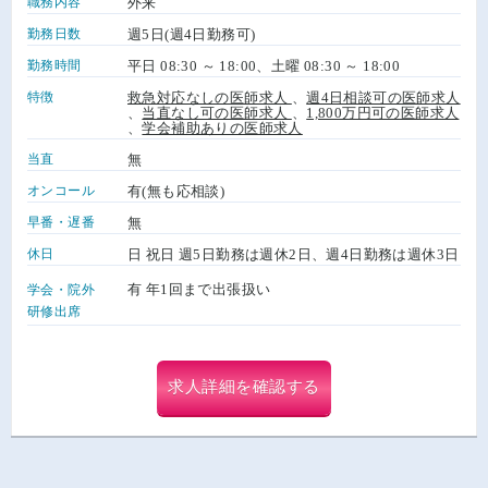
職務内容
外来
勤務日数
週5日(週4日勤務可)
勤務時間
平日 08:30 ～ 18:00、土曜 08:30 ～ 18:00
特徴
救急対応なしの医師求人
、
週4日相談可の医師求人
、
当直なし可の医師求人
、
1,800万円可の医師求人
、
学会補助ありの医師求人
当直
無
オンコール
有(無も応相談)
早番・遅番
無
休日
日 祝日 週5日勤務は週休2日、週4日勤務は週休3日
有 年1回まで出張扱い
学会・院外
研修出席
求人詳細を確認する