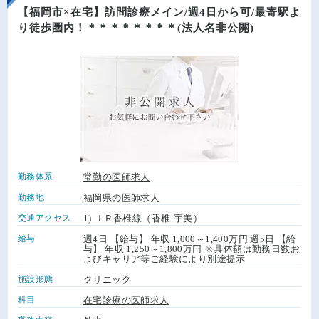
【福岡市×在宅】訪問診療メイン/週4日から可/最寄駅よ
り徒歩圏内！＊＊＊＊＊＊＊＊(法人名非公開)
勤務体系
常勤の医師求人
勤務地
福岡県の医師求人
交通アクセス
1) ＪＲ香椎線（香椎-宇美）
給与
週4日 【給与】 年収 1,000～1,400万円 週5日 【給
与】 年収 1,250～1,800万円 ※具体額は勤務日数お
よびキャリア等ご経験により別途提示
施設形態
クリニック
科目
在宅診療の医師求人