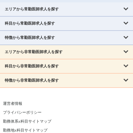
エリアから常勤医師求人を探す
科目から常勤医師求人を探す
北海道・東北
北海道
青森県
岩手県
宮城県
秋田県
山形県
特徴から常勤医師求人を探す
内科系
福島県
内科
消化器科
呼吸器科
循環器科
腎臓内科
神経内科
エリアから非常勤医師求人を探す
救急対応なし
女性医師歓迎
託児所あり
専門医取得可
関東
内分泌・糖尿病・代謝内科
血液内科
老人内科
人工透析科
指定医取得可
症例豊富
週4日相談可
当直なし可
茨城県
栃木県
群馬県
埼玉県
千葉県
東京都
科目から非常勤医師求人を探す
北海道・東北
外科系
1,800万円可
赴任手当あり
学会補助あり
院長募集
神奈川県
山梨県
北海道
青森県
岩手県
宮城県
秋田県
山形県
リウマチ科
外科
消化器外科
呼吸器外科
心臓血管外科
施設長募集
年齢不問
外来のみ
特徴から非常勤医師求人を探す
内科系
北信越
福島県
脳神経外科
乳腺外科
泌尿器科
整形外科
形成外科
内科
消化器科
呼吸器科
循環器科
腎臓内科
神経内科
新潟県
富山県
石川県
福井県
長野県
内分泌外科
救急対応なし
肛門科
女性医師歓迎
美容外科
託児所あり
小児科
専門医取得可
関東
内分泌・糖尿病・代謝内科
血液内科
老人内科
人工透析科
運営者情報
指定医取得可
症例豊富
週4日相談可
当直なし可
東海
茨城県
栃木県
群馬県
埼玉県
千葉県
東京都
その他
プライバシーポリシー
外科系
1,800万円可
赴任手当あり
学会補助あり
院長募集
神奈川県
山梨県
岐阜県
静岡県
愛知県
三重県
眼科
皮膚科
耳鼻咽喉科
精神科
心療内科
放射線科
勤務体系x科目サイトマップ
リウマチ科
外科
消化器外科
呼吸器外科
心臓血管外科
施設長募集
年齢不問
外来のみ
小児科
産科
婦人科
麻酔科
救命救急
北信越
近畿
勤務地x科目サイトマップ
脳神経外科
乳腺外科
泌尿器科
整形外科
形成外科