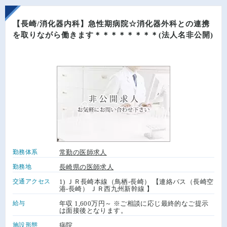
【長崎/消化器内科】急性期病院☆消化器外科との連携
を取りながら働きます＊＊＊＊＊＊＊＊(法人名非公開)
勤務体系
常勤の医師求人
勤務地
長崎県の医師求人
交通アクセス
1) ＪＲ長崎本線（鳥栖-長崎） 【連絡バス（長崎空
港-長崎） ＪＲ西九州新幹線 】
給与
年収 1,600万円～ ※ご相談に応じ最終的なご提示
は面接後となります。
施設形態
病院