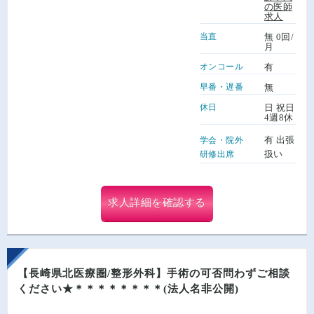
の医師
求人
当直
無 0回/
月
オンコール
有
早番・遅番
無
休日
日 祝日
4週8休
有 出張
学会・院外
扱い
研修出席
求人詳細を確認する
【長崎県北医療圏/整形外科】手術の可否問わずご相談
ください★＊＊＊＊＊＊＊＊(法人名非公開)