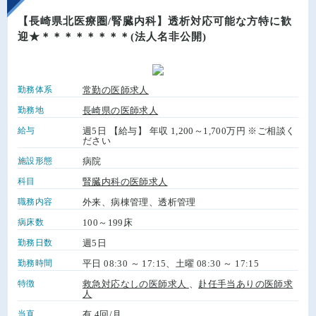
【長崎県北医療圏/腎臓内科】透析対応可能な方特に歓
迎★＊＊＊＊＊＊＊＊(法人名非公開)
勤務体系
常勤の医師求人
勤務地
長崎県の医師求人
給与
週5日 【給与】 年収 1,200～1,700万円 ※ご相談く
ださい
施設形態
病院
科目
腎臓内科の医師求人
職務内容
外来、病棟管理、透析管理
病床数
100～199床
勤務日数
週5日
勤務時間
平日 08:30 ～ 17:15、土曜 08:30 ～ 17:15
特徴
救急対応なしの医師求人
、
赴任手当ありの医師求
人
当直
有 4回/月