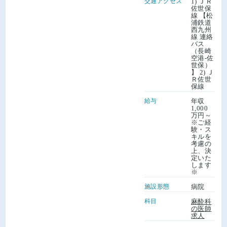
交通アクセス
1) ＪＲ
佐世保
線 【松
浦鉄道
西九州
線 連絡
バス
（長崎
空港-佐
世保）
】 2) Ｊ
Ｒ佐世
保線
給与
年収
1,000
万円～
※ご経
験・ス
キルを
考慮の
上、決
定いた
します
※
施設形態
病院
科目
麻酔科
の医師
求人