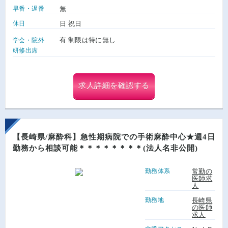
早番・遅番
無
休日
日 祝日
有 制限は特に無し
学会・院外
研修出席
求人詳細を確認する
【長崎県/麻酔科】急性期病院での手術麻酔中心★週4日
勤務から相談可能＊＊＊＊＊＊＊＊(法人名非公開)
勤務体系
常勤の
医師求
人
勤務地
長崎県
の医師
求人