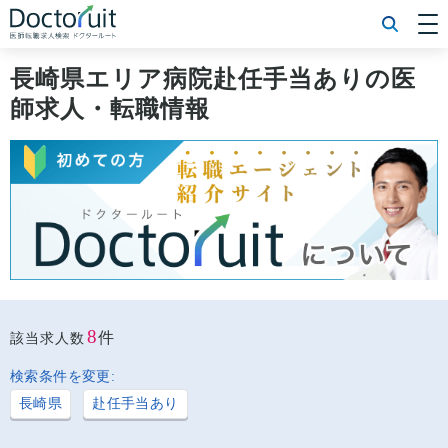
[常勤] エリアから探す
[常勤] 科目から探す
長崎県エリア病院赴任手当ありの医
[常勤] 特徴から探す
師求人・転職情報
[非常勤] エリアから探す
[非常勤] 科目から探す
[非常勤] 特徴から探す
Doctoruit医師転職特集
Doctoruitについて
運営者情報
プライバシーポリシー
8
件
該当求人数
検索条件を変更:
長崎県
赴任手当あり