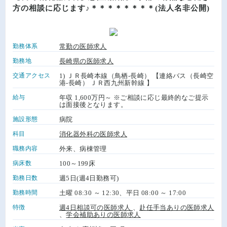
方の相談に応じます♪＊＊＊＊＊＊＊＊(法人名非公開)
勤務体系
常勤の医師求人
勤務地
長崎県の医師求人
交通アクセス
1) ＪＲ長崎本線（鳥栖-長崎） 【連絡バス（長崎空
港-長崎） ＪＲ西九州新幹線 】
給与
年収 1,600万円～ ※ご相談に応じ最終的なご提示
は面接後となります。
施設形態
病院
科目
消化器外科の医師求人
職務内容
外来、病棟管理
病床数
100～199床
勤務日数
週5日(週4日勤務可)
勤務時間
土曜 08:30 ～ 12:30、平日 08:00 ～ 17:00
特徴
週4日相談可の医師求人
、
赴任手当ありの医師求人
、
学会補助ありの医師求人