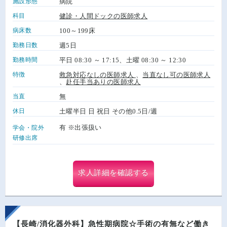
施設形態
病院
科目
健診・人間ドックの医師求人
病床数
100～199床
勤務日数
週5日
勤務時間
平日 08:30 ～ 17:15、土曜 08:30 ～ 12:30
特徴
救急対応なしの医師求人
、
当直なし可の医師求人
、
赴任手当ありの医師求人
当直
無
休日
土曜半日 日 祝日 その他0.5日/週
有 ※出張扱い
学会・院外
研修出席
求人詳細を確認する
【長崎/消化器外科】急性期病院☆手術の有無など働き