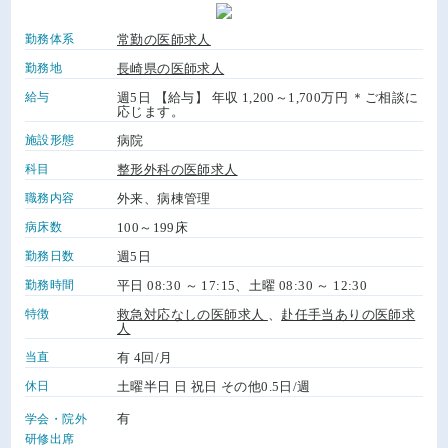
勤務体系
常勤の医師求人
勤務地
長崎県の医師求人
給与
週5日 【給与】 年収 1,200～1,700万円 ＊ご相談に
応じます。
施設形態
病院
科目
整形外科の医師求人
職務内容
外来、病棟管理
病床数
100～199床
勤務日数
週5日
勤務時間
平日 08:30 ～ 17:15、土曜 08:30 ～ 12:30
特徴
救急対応なしの医師求人
、
赴任手当ありの医師求
人
当直
有 4回/月
休日
土曜半日 日 祝日 その他0.5日/週
有
学会・院外
研修出席