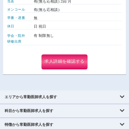
当直
有(無も応相談) 2回/月
オンコール
有(無も応相談)
早番・遅番
無
休日
日 祝日
有 制限無し
学会・院外
研修出席
求人詳細を確認する
エリアから常勤医師求人を探す
科目から常勤医師求人を探す
北海道・東北
北海道
青森県
岩手県
宮城県
秋田県
山形県
特徴から常勤医師求人を探す
内科系