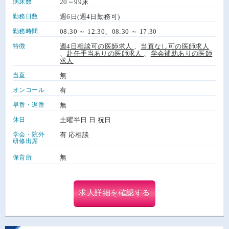
病床数
20～99床
勤務日数
週6日(週4日勤務可)
勤務時間
08:30 ～ 12:30、08:30 ～ 17:30
特徴
週4日相談可の医師求人
、
当直なし可の医師求人
、
赴任手当ありの医師求人
、
学会補助ありの医師
求人
当直
無
オンコール
有
早番・遅番
無
休日
土曜半日 日 祝日
学会・院外
有 応相談
研修出席
無
保育所
求人詳細を確認する