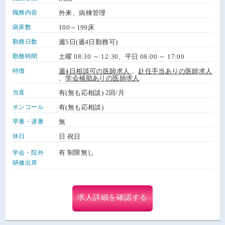
職務内容
外来、病棟管理
病床数
100～199床
勤務日数
週5日(週4日勤務可)
勤務時間
土曜 08:30 ～ 12:30、平日 08:00 ～ 17:00
特徴
週4日相談可の医師求人
、
赴任手当ありの医師求人
、
学会補助ありの医師求人
当直
有(無も応相談) 2回/月
オンコール
有(無も応相談)
早番・遅番
無
休日
日 祝日
有 制限無し
学会・院外
研修出席
求人詳細を確認する