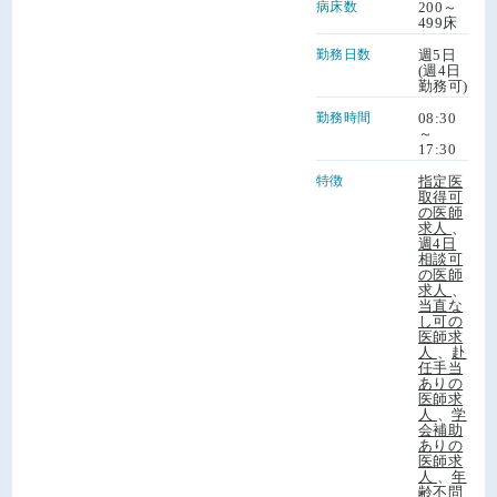
病床数
200～
499床
勤務日数
週5日
(週4日
勤務可)
勤務時間
08:30
～
17:30
特徴
指定医
取得可
の医師
求人
、
週4日
相談可
の医師
求人
、
当直な
し可の
医師求
人
、
赴
任手当
ありの
医師求
人
、
学
会補助
ありの
医師求
人
、
年
齢不問