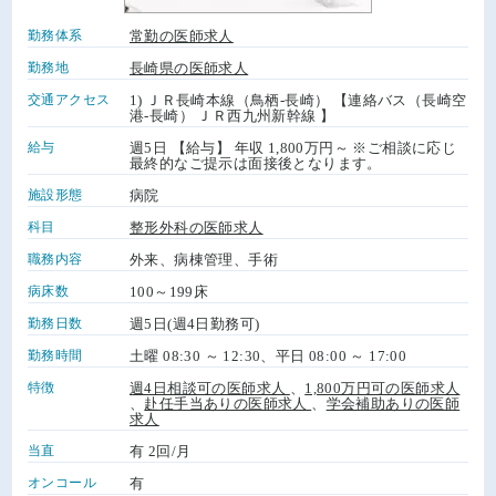
勤務体系
常勤の医師求人
勤務地
長崎県の医師求人
交通アクセス
1) ＪＲ長崎本線（鳥栖-長崎） 【連絡バス（長崎空
港-長崎） ＪＲ西九州新幹線 】
給与
週5日 【給与】 年収 1,800万円～ ※ご相談に応じ
最終的なご提示は面接後となります。
施設形態
病院
科目
整形外科の医師求人
職務内容
外来、病棟管理、手術
病床数
100～199床
勤務日数
週5日(週4日勤務可)
勤務時間
土曜 08:30 ～ 12:30、平日 08:00 ～ 17:00
特徴
週4日相談可の医師求人
、
1,800万円可の医師求人
、
赴任手当ありの医師求人
、
学会補助ありの医師
求人
当直
有 2回/月
オンコール
有