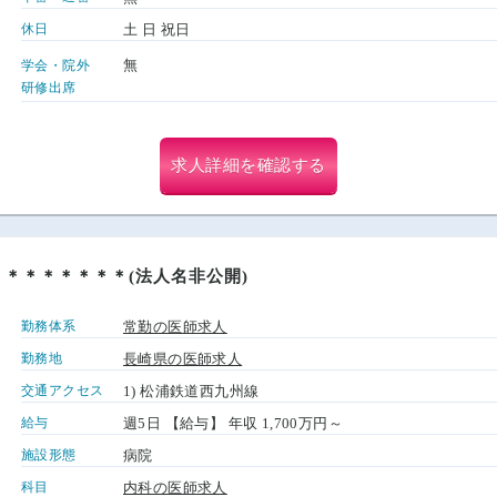
休日
土 日 祝日
無
学会・院外
研修出席
求人詳細を確認する
＊＊＊＊＊＊＊(法人名非公開)
勤務体系
常勤の医師求人
勤務地
長崎県の医師求人
交通アクセス
1) 松浦鉄道西九州線
給与
週5日 【給与】 年収 1,700万円～
施設形態
病院
科目
内科の医師求人