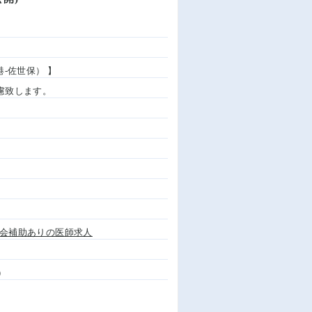
港-佐世保） 】
考慮致します。
会補助ありの医師求人
）