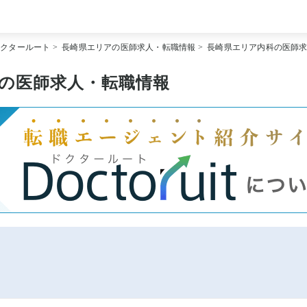
[常勤] エリアから探す
ドクタールート
>
長崎県エリアの医師求人・転職情報
>
長崎県エリア内科の医師
[常勤] 科目から探す
[常勤] 特徴から探す
[非常勤] エリアから探す
の医師求人・転職情報
[非常勤] 科目から探す
[非常勤] 特徴から探す
Doctoruit医師転職特集
Doctoruitについて
運営者情報
プライバシーポリシー