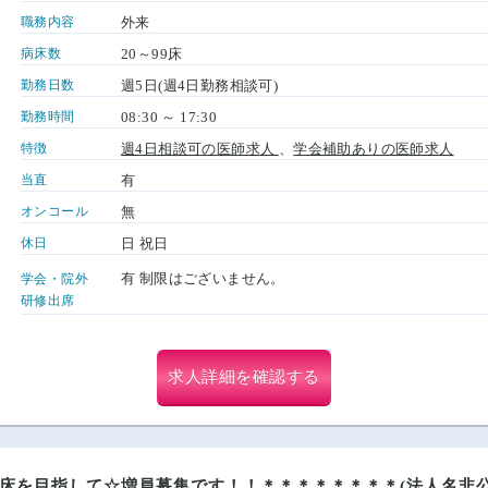
職務内容
外来
病床数
20～99床
勤務日数
週5日(週4日勤務相談可)
勤務時間
08:30 ～ 17:30
特徴
週4日相談可の医師求人
、
学会補助ありの医師求人
当直
有
オンコール
無
休日
日 祝日
有 制限はございません。
学会・院外
研修出席
求人詳細を確認する
床を目指して☆増員募集です！！＊＊＊＊＊＊＊＊(法人名非公