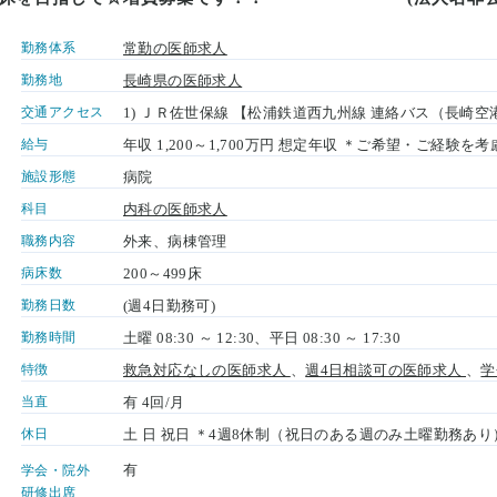
勤務体系
常勤の医師求人
勤務地
長崎県の医師求人
交通アクセス
1) ＪＲ佐世保線 【松浦鉄道西九州線 連絡バス（長崎空
給与
年収 1,200～1,700万円 想定年収 ＊ご希望・ご経験を
施設形態
病院
科目
内科の医師求人
職務内容
外来、病棟管理
病床数
200～499床
勤務日数
(週4日勤務可)
勤務時間
土曜 08:30 ～ 12:30、平日 08:30 ～ 17:30
特徴
救急対応なしの医師求人
、
週4日相談可の医師求人
、
学
当直
有 4回/月
休日
土 日 祝日 ＊4週8休制（祝日のある週のみ土曜勤務あり
有
学会・院外
研修出席