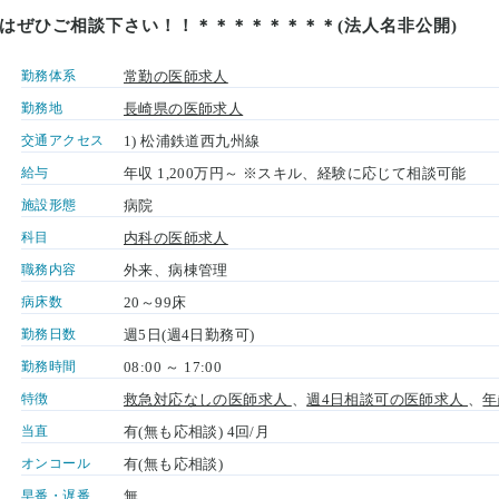
はぜひご相談下さい！！＊＊＊＊＊＊＊＊(法人名非公開)
勤務体系
常勤の医師求人
勤務地
長崎県の医師求人
交通アクセス
1) 松浦鉄道西九州線
給与
年収 1,200万円～ ※スキル、経験に応じて相談可能
施設形態
病院
科目
内科の医師求人
職務内容
外来、病棟管理
病床数
20～99床
勤務日数
週5日(週4日勤務可)
勤務時間
08:00 ～ 17:00
特徴
救急対応なしの医師求人
、
週4日相談可の医師求人
、
年
当直
有(無も応相談) 4回/月
オンコール
有(無も応相談)
早番・遅番
無