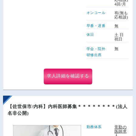
4回/月
オンコール
有(無も
応相談)
早番・遅番
無
休日
土 日
祝日
無
学会・院外
研修出席
求人詳細を確認する
【佐世保市/内科】内科医師募集＊＊＊＊＊＊＊＊(法人
名非公開)
勤務体系
常勤の
医師求
人