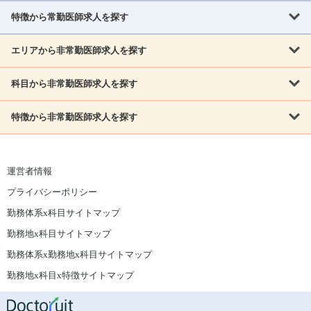
北海道
青森県
岩手県
宮城県
秋田県
山形県
特徴から常勤医師求人を探す
内科系
福島県
内科
消化器科
呼吸器科
循環器科
腎臓内科
神経内科
エリアから非常勤医師求人を探す
救急対応なし
女性医師歓迎
託児所あり
専門医取得可
関東
内分泌・糖尿病・代謝内科
血液内科
老人内科
人工透析科
指定医取得可
症例豊富
週4日相談可
当直なし可
茨城県
栃木県
群馬県
埼玉県
千葉県
東京都
科目から非常勤医師求人を探す
北海道・東北
外科系
1,800万円可
赴任手当あり
学会補助あり
院長募集
神奈川県
山梨県
北海道
青森県
岩手県
宮城県
秋田県
山形県
リウマチ科
外科
消化器外科
呼吸器外科
心臓血管外科
施設長募集
年齢不問
外来のみ
特徴から非常勤医師求人を探す
内科系
北信越
福島県
脳神経外科
乳腺外科
泌尿器科
整形外科
形成外科
内科
消化器科
呼吸器科
循環器科
腎臓内科
神経内科
新潟県
富山県
石川県
福井県
長野県
内分泌外科
救急対応なし
肛門科
女性医師歓迎
美容外科
託児所あり
小児科
専門医取得可
関東
内分泌・糖尿病・代謝内科
血液内科
老人内科
人工透析科
運営者情報
指定医取得可
症例豊富
週4日相談可
当直なし可
東海
茨城県
栃木県
群馬県
埼玉県
千葉県
東京都
その他
プライバシーポリシー
外科系
1,800万円可
赴任手当あり
学会補助あり
院長募集
神奈川県
山梨県
岐阜県
静岡県
愛知県
三重県
眼科
皮膚科
耳鼻咽喉科
精神科
心療内科
放射線科
勤務体系x科目サイトマップ
リウマチ科
外科
消化器外科
呼吸器外科
心臓血管外科
施設長募集
年齢不問
外来のみ
小児科
産科
婦人科
麻酔科
救命救急
北信越
近畿
勤務地x科目サイトマップ
脳神経外科
乳腺外科
泌尿器科
整形外科
形成外科
ペインクリニック
緩和ケア
美容皮膚科
病理科
在宅診療
新潟県
富山県
石川県
福井県
長野県
勤務体系x勤務地x科目サイトマップ
滋賀県
京都府
大阪府
兵庫県
奈良県
和歌山県
内分泌外科
肛門科
美容外科
小児科
健診・人間ドック
リハビリテーション科
その他
勤務地x科目x特徴サイトマップ
東海
中国
その他
岐阜県
静岡県
愛知県
三重県
鳥取県
島根県
岡山県
広島県
山口県
眼科
皮膚科
耳鼻咽喉科
精神科
心療内科
放射線科