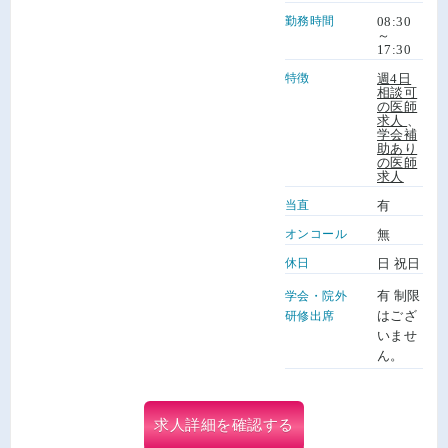
勤務時間
08:30
～
17:30
特徴
週4日
相談可
の医師
求人
、
学会補
助あり
の医師
求人
当直
有
オンコール
無
休日
日 祝日
有 制限
学会・院外
はござ
研修出席
いませ
ん。
求人詳細を確認する