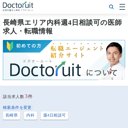
[常勤] エリアから探す
[常勤] 科目から探す
長崎県エリア内科週4日相談可の医師
[常勤] 特徴から探す
求人・転職情報
[非常勤] エリアから探す
[非常勤] 科目から探す
[非常勤] 特徴から探す
Doctoruit医師転職特集
Doctoruitについて
運営者情報
プライバシーポリシー
3
件
該当求人数
検索条件を変更:
長崎県
内科
週4日相談可