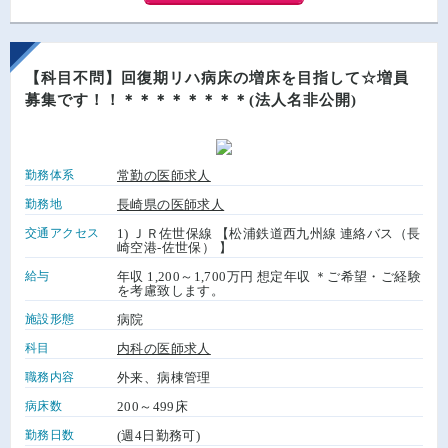
【科目不問】回復期リハ病床の増床を目指して☆増員
募集です！！＊＊＊＊＊＊＊＊(法人名非公開)
勤務体系
常勤の医師求人
勤務地
長崎県の医師求人
交通アクセス
1) ＪＲ佐世保線 【松浦鉄道西九州線 連絡バス（長
崎空港-佐世保） 】
給与
年収 1,200～1,700万円 想定年収 ＊ご希望・ご経験
を考慮致します。
施設形態
病院
科目
内科の医師求人
職務内容
外来、病棟管理
病床数
200～499床
勤務日数
(週4日勤務可)