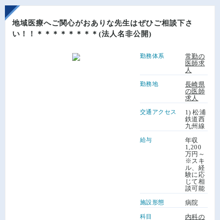
地域医療へご関心がおありな先生はぜひご相談下さ
い！！＊＊＊＊＊＊＊＊(法人名非公開)
勤務体系
常勤の
医師求
人
勤務地
長崎県
の医師
求人
交通アクセス
1) 松浦
鉄道西
九州線
給与
年収
1,200
万円～
※スキ
ル、経
験に応
じて相
談可能
施設形態
病院
科目
内科の