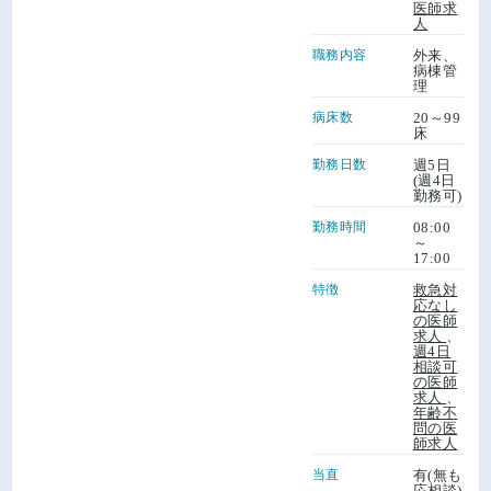
医師求
人
職務内容
外来、
病棟管
理
病床数
20～99
床
勤務日数
週5日
(週4日
勤務可)
勤務時間
08:00
～
17:00
特徴
救急対
応なし
の医師
求人
、
週4日
相談可
の医師
求人
、
年齢不
問の医
師求人
当直
有(無も
応相談)