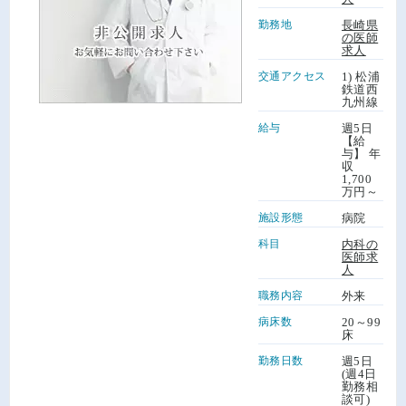
勤務地
長崎県
の医師
求人
交通アクセス
1) 松浦
鉄道西
九州線
給与
週5日
【給
与】 年
収
1,700
万円～
施設形態
病院
科目
内科の
医師求
人
職務内容
外来
病床数
20～99
床
勤務日数
週5日
(週4日
勤務相
談可)