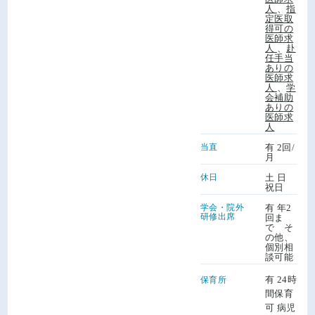
人
、
指
定医取
得可の
医師求
人
、
赴
任手当
ありの
医師求
人
、
学
会補助
ありの
医師求
人
当直
有 2回/
月
休日
土 日
祝日
学会・院外
有 年2
研修出席
回ま
で そ
の他、
個別相
談可能
有 24時
保育所
間保育
可 病児