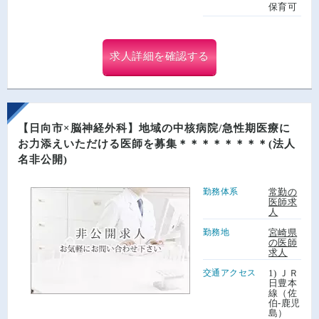
保育可
求人詳細を確認する
【日向市×脳神経外科】地域の中核病院/急性期医療に
お力添えいただける医師を募集＊＊＊＊＊＊＊＊(法人
名非公開)
勤務体系
常勤の
医師求
人
勤務地
宮崎県
の医師
求人
交通アクセス
1) ＪＲ
日豊本
線（佐
伯-鹿児
島）