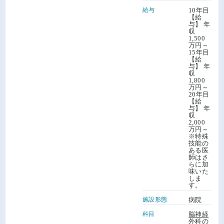
給与
10年目
【給
与】 年
収
1,500
万円～
15年目
【給
与】 年
収
1,800
万円～
20年目
【給
与】 年
収
2,000
万円～
※特殊
技能の
ある医
師はさ
らに加
味いた
しま
す。
施設形態
病院
科目
脳神経
外科の