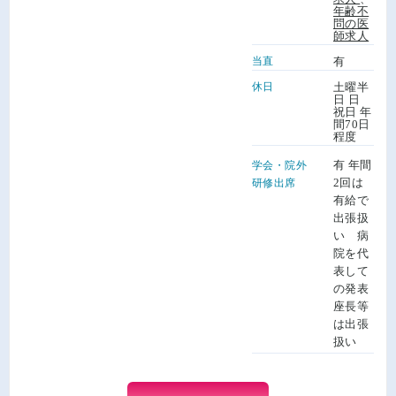
年齢不
問の医
師求人
当直
有
休日
土曜半
日 日
祝日 年
間70日
程度
有 年間
学会・院外
2回は
研修出席
有給で
出張扱
い 病
院を代
表して
の発表
座長等
は出張
扱い