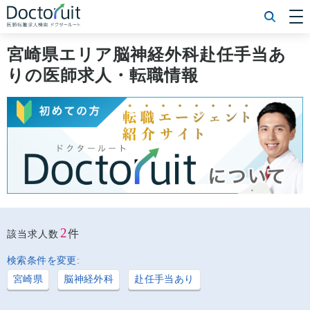
[常勤] エリアから探す
[常勤] 科目から探す
宮崎県エリア脳神経外科赴任手当あ
[常勤] 特徴から探す
りの医師求人・転職情報
[非常勤] エリアから探す
[非常勤] 科目から探す
[非常勤] 特徴から探す
Doctoruit医師転職特集
Doctoruitについて
運営者情報
プライバシーポリシー
2
件
該当求人数
検索条件を変更:
宮崎県
脳神経外科
赴任手当あり