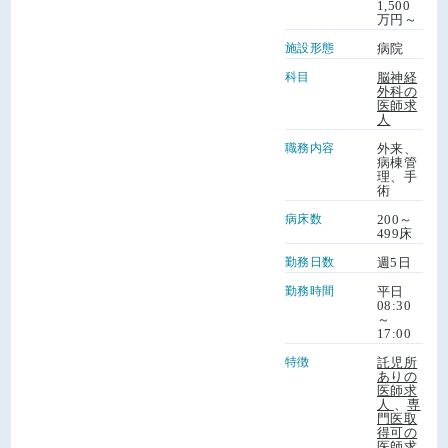
1,500
万円～
施設形態
病院
科目
脳神経
外科の
医師求
人
職務内容
外来、
病棟管
理、手
術
病床数
200～
499床
勤務日数
週5日
勤務時間
平日
08:30
～
17:00
特徴
託児所
ありの
医師求
人
、
専
門医取
得可の
医師求