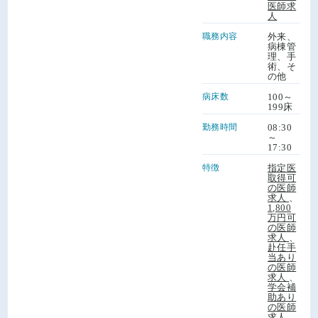
医師求
人
職務内容
外来、
病棟管
理、手
術、そ
の他
病床数
100～
199床
勤務時間
08:30
～
17:30
特徴
指定医
取得可
の医師
求人
、
1,800
万円可
の医師
求人
、
赴任手
当あり
の医師
求人
、
学会補
助あり
の医師
求人
、