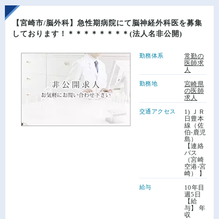
【宮崎市/脳外科】急性期病院にて脳神経外科医を募集
しております！＊＊＊＊＊＊＊＊(法人名非公開)
勤務体系
常勤の
医師求
人
勤務地
宮崎県
の医師
求人
交通アクセス
1) ＪＲ
日豊本
線（佐
伯-鹿児
島）
【連絡
バス
（宮崎
空港-宮
崎） 】
給与
10年目
週5日
【給
与】 年
収