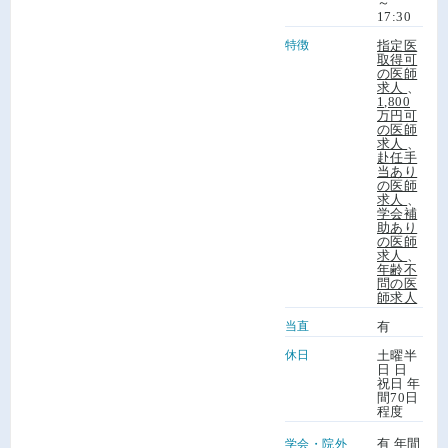
～
17:30
特徴
指定医
取得可
の医師
求人
、
1,800
万円可
の医師
求人
、
赴任手
当あり
の医師
求人
、
学会補
助あり
の医師
求人
、
年齢不
問の医
師求人
当直
有
休日
土曜半
日 日
祝日 年
間70日
程度
有 年間
学会・院外