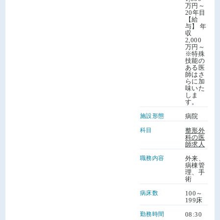
万円～
20年目
【給
与】 年
収
2,000
万円～
※特殊
技能の
ある医
師はさ
らに加
味いた
しま
す。
施設形態
病院
科目
整形外
科の医
師求人
職務内容
外来、
病棟管
理、手
術
病床数
100～
199床
勤務時間
08:30