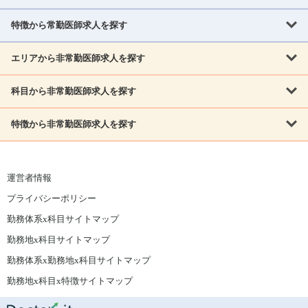
北海道
青森県
岩手県
宮城県
秋田県
山形県
特徴から常勤医師求人を探す
内科系
福島県
内科
消化器科
呼吸器科
循環器科
腎臓内科
神経内科
エリアから非常勤医師求人を探す
救急対応なし
女性医師歓迎
託児所あり
専門医取得可
関東
内分泌・糖尿病・代謝内科
血液内科
老人内科
人工透析科
指定医取得可
症例豊富
週4日相談可
当直なし可
茨城県
栃木県
群馬県
埼玉県
千葉県
東京都
科目から非常勤医師求人を探す
北海道・東北
外科系
1,800万円可
赴任手当あり
学会補助あり
院長募集
神奈川県
山梨県
北海道
青森県
岩手県
宮城県
秋田県
山形県
リウマチ科
外科
消化器外科
呼吸器外科
心臓血管外科
施設長募集
年齢不問
外来のみ
特徴から非常勤医師求人を探す
内科系
北信越
福島県
脳神経外科
乳腺外科
泌尿器科
整形外科
形成外科
内科
消化器科
呼吸器科
循環器科
腎臓内科
神経内科
新潟県
富山県
石川県
福井県
長野県
内分泌外科
救急対応なし
肛門科
女性医師歓迎
美容外科
託児所あり
小児科
専門医取得可
関東
内分泌・糖尿病・代謝内科
血液内科
老人内科
人工透析科
運営者情報
指定医取得可
症例豊富
週4日相談可
当直なし可
東海
茨城県
栃木県
群馬県
埼玉県
千葉県
東京都
その他
プライバシーポリシー
外科系
1,800万円可
赴任手当あり
学会補助あり
院長募集
神奈川県
山梨県
岐阜県
静岡県
愛知県
三重県
眼科
皮膚科
耳鼻咽喉科
精神科
心療内科
放射線科
勤務体系x科目サイトマップ
リウマチ科
外科
消化器外科
呼吸器外科
心臓血管外科
施設長募集
年齢不問
外来のみ
小児科
産科
婦人科
麻酔科
救命救急
北信越
近畿
勤務地x科目サイトマップ
脳神経外科
乳腺外科
泌尿器科
整形外科
形成外科
ペインクリニック
緩和ケア
美容皮膚科
病理科
在宅診療
新潟県
富山県
石川県
福井県
長野県
勤務体系x勤務地x科目サイトマップ
滋賀県
京都府
大阪府
兵庫県
奈良県
和歌山県
内分泌外科
肛門科
美容外科
小児科
健診・人間ドック
リハビリテーション科
その他
勤務地x科目x特徴サイトマップ
東海
中国
その他