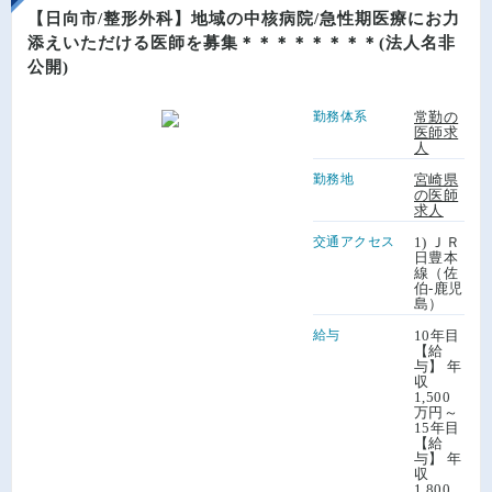
【日向市/整形外科】地域の中核病院/急性期医療にお力
添えいただける医師を募集＊＊＊＊＊＊＊＊(法人名非
公開)
勤務体系
常勤の
医師求
人
勤務地
宮崎県
の医師
求人
交通アクセス
1) ＪＲ
日豊本
線（佐
伯-鹿児
島）
給与
10年目
【給
与】 年
収
1,500
万円～
15年目
【給
与】 年
収
1,800