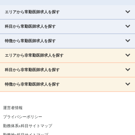
エリアから常勤医師求人を探す
科目から常勤医師求人を探す
北海道・東北
北海道
青森県
岩手県
宮城県
秋田県
山形県
特徴から常勤医師求人を探す
内科系
福島県
内科
消化器科
呼吸器科
循環器科
腎臓内科
神経内科
エリアから非常勤医師求人を探す
救急対応なし
女性医師歓迎
託児所あり
専門医取得可
関東
内分泌・糖尿病・代謝内科
血液内科
老人内科
人工透析科
指定医取得可
症例豊富
週4日相談可
当直なし可
茨城県
栃木県
群馬県
埼玉県
千葉県
東京都
科目から非常勤医師求人を探す
北海道・東北
外科系
1,800万円可
赴任手当あり
学会補助あり
院長募集
神奈川県
山梨県
北海道
青森県
岩手県
宮城県
秋田県
山形県
リウマチ科
外科
消化器外科
呼吸器外科
心臓血管外科
施設長募集
年齢不問
外来のみ
特徴から非常勤医師求人を探す
内科系
北信越
福島県
脳神経外科
乳腺外科
泌尿器科
整形外科
形成外科
内科
消化器科
呼吸器科
循環器科
腎臓内科
神経内科
新潟県
富山県
石川県
福井県
長野県
内分泌外科
救急対応なし
肛門科
女性医師歓迎
美容外科
託児所あり
小児科
専門医取得可
関東
内分泌・糖尿病・代謝内科
血液内科
老人内科
人工透析科
運営者情報
指定医取得可
症例豊富
週4日相談可
当直なし可
東海
茨城県
栃木県
群馬県
埼玉県
千葉県
東京都
その他
プライバシーポリシー
外科系
1,800万円可
赴任手当あり
学会補助あり
院長募集
神奈川県
山梨県
岐阜県
静岡県
愛知県
三重県
眼科
皮膚科
耳鼻咽喉科
精神科
心療内科
放射線科
勤務体系x科目サイトマップ
リウマチ科
外科
消化器外科
呼吸器外科
心臓血管外科
施設長募集
年齢不問
外来のみ
小児科
産科
婦人科
麻酔科
救命救急
北信越
近畿
勤務地x科目サイトマップ