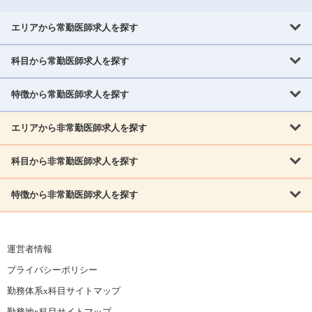
エリアから常勤医師求人を探す
科目から常勤医師求人を探す
北海道・東北
北海道
青森県
岩手県
宮城県
秋田県
山形県
特徴から常勤医師求人を探す
内科系
福島県
内科
消化器科
呼吸器科
循環器科
腎臓内科
神経内科
エリアから非常勤医師求人を探す
救急対応なし
女性医師歓迎
託児所あり
専門医取得可
関東
内分泌・糖尿病・代謝内科
血液内科
老人内科
人工透析科
指定医取得可
症例豊富
週4日相談可
当直なし可
茨城県
栃木県
群馬県
埼玉県
千葉県
東京都
科目から非常勤医師求人を探す
北海道・東北
外科系
1,800万円可
赴任手当あり
学会補助あり
院長募集
神奈川県
山梨県
北海道
青森県
岩手県
宮城県
秋田県
山形県
リウマチ科
外科
消化器外科
呼吸器外科
心臓血管外科
施設長募集
年齢不問
外来のみ
特徴から非常勤医師求人を探す
内科系
北信越
福島県
脳神経外科
乳腺外科
泌尿器科
整形外科
形成外科
内科
消化器科
呼吸器科
循環器科
腎臓内科
神経内科
新潟県
富山県
石川県
福井県
長野県
内分泌外科
救急対応なし
肛門科
女性医師歓迎
美容外科
託児所あり
小児科
専門医取得可
関東
内分泌・糖尿病・代謝内科
血液内科
老人内科
人工透析科
運営者情報
指定医取得可
症例豊富
週4日相談可
当直なし可
東海
茨城県
栃木県
群馬県
埼玉県
千葉県
東京都
その他
プライバシーポリシー
外科系
1,800万円可
赴任手当あり
学会補助あり
院長募集
神奈川県
山梨県
岐阜県
静岡県
愛知県
三重県
眼科
皮膚科
耳鼻咽喉科
精神科
心療内科
放射線科
勤務体系x科目サイトマップ
リウマチ科
外科
消化器外科
呼吸器外科
心臓血管外科
施設長募集
年齢不問
外来のみ
小児科
産科
婦人科
麻酔科
救命救急
北信越
近畿
勤務地x科目サイトマップ