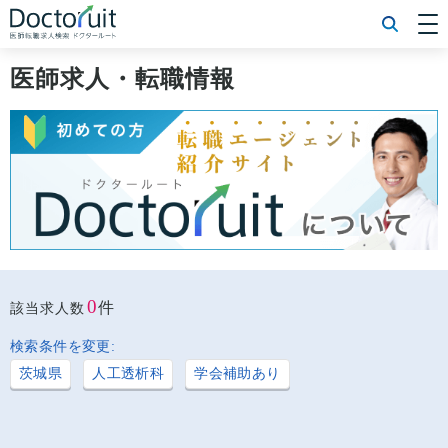
[常勤] エリアから探す
[常勤] 科目から探す
医師求人・転職情報
[常勤] 特徴から探す
[非常勤] エリアから探す
[非常勤] 科目から探す
[非常勤] 特徴から探す
Doctoruit医師転職特集
Doctoruitについて
運営者情報
プライバシーポリシー
0
件
該当求人数
検索条件を変更:
茨城県
人工透析科
学会補助あり