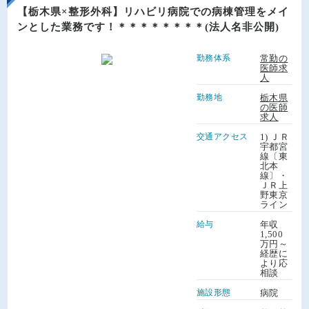
【栃木県×整形外科】リハビリ病院での病棟管理をメイ
ンとした業務です！＊＊＊＊＊＊＊＊(法人名非公開)
勤務体系
常勤の
医師求
人
勤務地
栃木県
の医師
求人
交通アクセス
1) ＪＲ
宇都宮
線〔東
北本
線〕・
ＪＲ上
野東京
ライン
給与
年収
1,500
万円～
経歴に
より応
相談
施設形態
病院