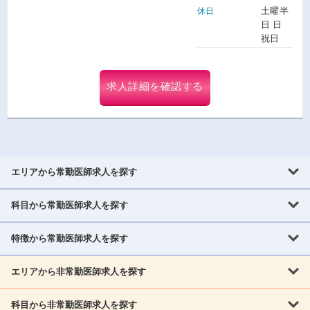
土曜半
休日
日 日
祝日
求人詳細を確認する
エリアから常勤医師求人を探す
科目から常勤医師求人を探す
北海道・東北
北海道
青森県
岩手県
宮城県
秋田県
山形県
特徴から常勤医師求人を探す
内科系
福島県
内科
消化器科
呼吸器科
循環器科
腎臓内科
神経内科
エリアから非常勤医師求人を探す
救急対応なし
女性医師歓迎
託児所あり
専門医取得可
関東
内分泌・糖尿病・代謝内科
血液内科
老人内科
人工透析科
指定医取得可
症例豊富
週4日相談可
当直なし可
茨城県
栃木県
群馬県
埼玉県
千葉県
東京都
科目から非常勤医師求人を探す