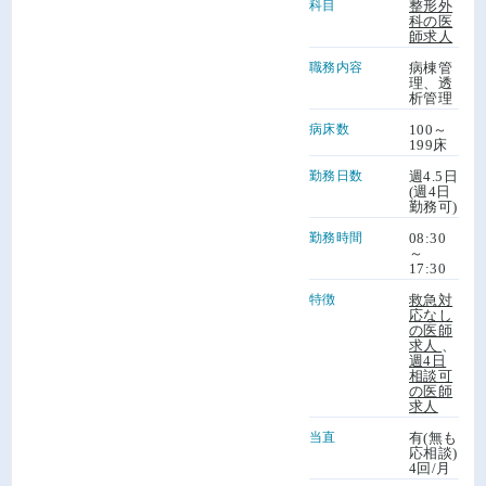
科目
整形外
科の医
師求人
職務内容
病棟管
理、透
析管理
病床数
100～
199床
勤務日数
週4.5日
(週4日
勤務可)
勤務時間
08:30
～
17:30
特徴
救急対
応なし
の医師
求人
、
週4日
相談可
の医師
求人
当直
有(無も
応相談)
4回/月