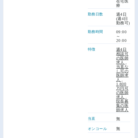
在宅医
療
勤務日数
週4日
(週4日
勤務可)
勤務時間
09:00
～
20:00
特徴
週4日
相談可
の医師
求人
、
当直な
し可の
医師求
人
、
1,800
万円可
の医師
求人
、
院長募
集の医
師求人
当直
無
無
オンコール