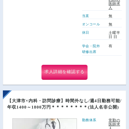
医師求
人
当直
無
オンコール
無
休日
土曜半
日 日
有
学会・院外
研修出席
求人詳細を確認する
【大津市×内科・訪問診療】時間外なし/週4日勤務可能/
年収1400～1800万円＊＊＊＊＊＊＊＊(法人名非公開)
勤務体系
常勤の
医師求
人