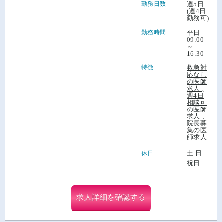
勤務日数
週5日
(週4日
勤務可)
勤務時間
平日
09:00
～
16:30
特徴
救急対
応なし
の医師
求人
、
週4日
相談可
の医師
求人
、
院長募
集の医
師求人
土 日
休日
祝日
求人詳細を確認する