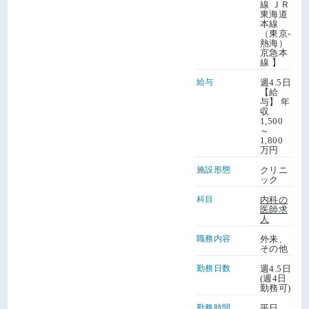
線 ＪＲ
東海道
本線
（東京-
熱海）
京急本
線 】
給与
週4.5日
【給
与】 年
収
1,500
～
1,800
万円
施設形態
クリニ
ック
科目
内科の
医師求
人
職務内容
外来、
その他
勤務日数
週4.5日
(週4日
勤務可)
勤務時間
平日