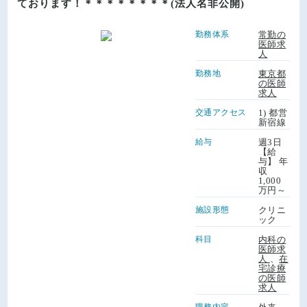
ております！＊＊＊＊＊＊＊＊(法人名非公開)
勤務体系
常勤の
医師求
人
勤務地
東京都
の医師
求人
交通アクセス
1) 都営
新宿線
給与
週3日
【給
与】 年
収
1,000
万円～
施設形態
クリニ
ック
科目
内科の
医師求
人
、
在
宅診療
の医師
求人
職務内容