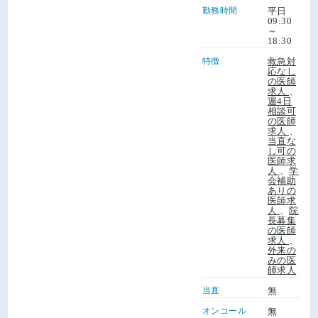
勤務時間
平日
09:30
～
18:30
特徴
救急対
応なし
の医師
求人
、
週4日
相談可
の医師
求人
、
当直な
し可の
医師求
人
、
学
会補助
ありの
医師求
人
、
院
長募集
の医師
求人
、
外来の
みの医
師求人
当直
無
オンコール
無