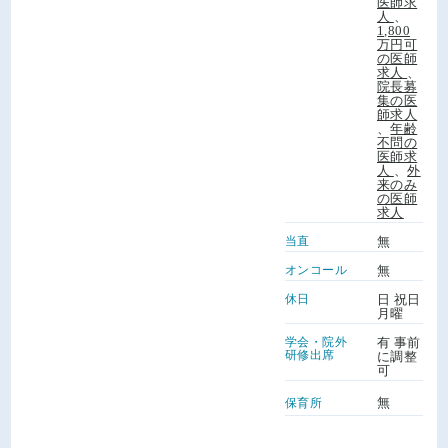
医師求
人
、
1,800
万円可
の医師
求人
、
院長募
集の医
師求人
、
年齢
不問の
医師求
人
、
外
来のみ
の医師
求人
当直
無
オンコール
無
休日
日 祝日
月曜
学会・院外
有 事前
研修出席
に調整
可
無
保育所