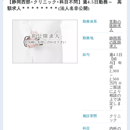
【静岡西部×クリニック×科目不問】週4.5日勤務～ 高
額求人＊＊＊＊＊＊＊＊(法人名非公開)
勤務体系
常勤の
医師求
人
勤務地
静岡県
の医師
求人
給与
週4.5日
【給
与】 年
収
2,300
～
2,500
万円 ※
ご面談
により
相談の
上で決
定しま
す
施設形態
クリニ
ック
科目
内科の