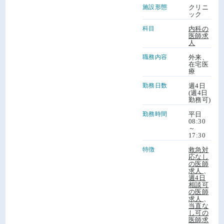
施設形態
クリニ
ック
科目
内科の
医師求
人
職務内容
外来、
在宅医
療
勤務日数
週4日
(週4日
勤務可)
勤務時間
平日
08:30
～
17:30
特徴
救急対
応なし
の医師
求人
、
週4日
相談可
の医師
求人
、
当直な
し可の
医師求