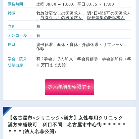
勤務時間
土曜 09:00 ～ 13:00、平日 08:55 ～ 17:00
特徴
救急対応なしの医師求人
、
週4日相談可の医師求人
、
当直なし可の医師求人
、
院長募集の医師求人
当直
無
オンコール
有
休日
慶弔休暇、産休・育休・介護休暇・リフレッシュ
休暇
有 2学会までの加入・年会費補助 学会参加費（年
学会・院外
20万円まで支給）
研修出席
求人詳細を確認する
【名古屋市×クリニック×漢方】女性専用クリニック
漢方未経験可 科目不問 名古屋市中心街＊＊＊＊＊
＊＊＊(法人名非公開)