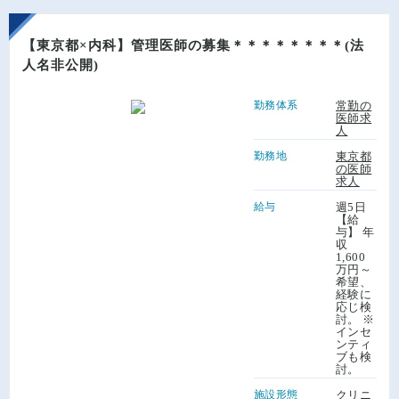
【東京都×内科】管理医師の募集＊＊＊＊＊＊＊＊(法
人名非公開)
勤務体系
常勤の
医師求
人
勤務地
東京都
の医師
求人
給与
週5日
【給
与】 年
収
1,600
万円～
希望、
経験に
応じ検
討。 ※
インセ
ンティ
ブも検
討。
施設形態
クリニ