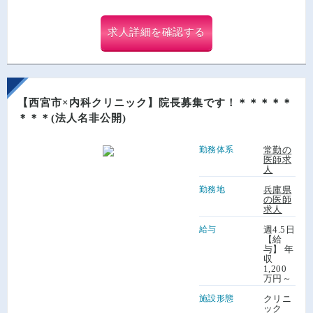
求人詳細を確認する
【西宮市×内科クリニック】院長募集です！＊＊＊＊＊
＊＊＊(法人名非公開)
勤務体系
常勤の
医師求
人
勤務地
兵庫県
の医師
求人
給与
週4.5日
【給
与】 年
収
1,200
万円～
施設形態
クリニ
ック