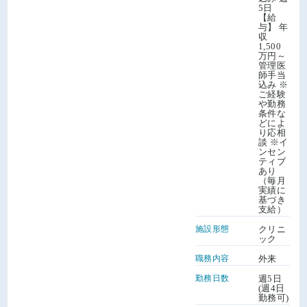
5日
【給
与】 年
収
1,500
万円～
管理医
師手当
込み ※
ご経験
や勤務
条件な
どによ
り応相
談 ※イ
ンセン
ティブ
あり
（毎月
実績に
基づき
支給）
施設形態
クリニ
ック
職務内容
外来
勤務日数
週5日
(週4日
勤務可)