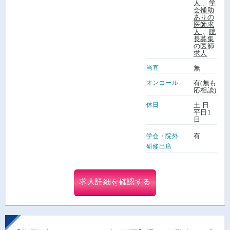
人
、
学
会補助
ありの
医師求
人
、
院
長募集
の医師
求人
当直
無
オンコール
有(無も
応相談)
休日
土 日
平日1
日
有
学会・院外
研修出席
求人詳細を確認する