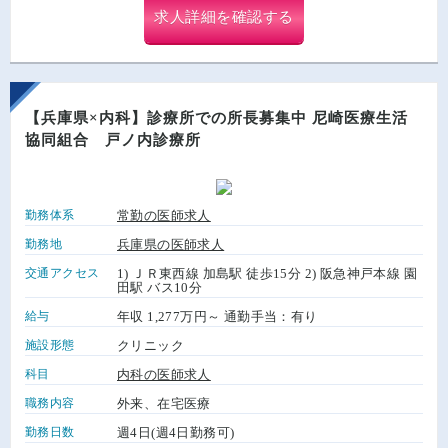
求人詳細を確認する
【兵庫県×内科】診療所での所長募集中 尼崎医療生活
協同組合 戸ノ内診療所
勤務体系
常勤の医師求人
勤務地
兵庫県の医師求人
交通アクセス
1) ＪＲ東西線 加島駅 徒歩15分 2) 阪急神戸本線 園
田駅 バス10分
給与
年収 1,277万円～ 通勤手当：有り
施設形態
クリニック
科目
内科の医師求人
職務内容
外来、在宅医療
勤務日数
週4日(週4日勤務可)