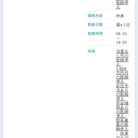
医師求
人
職務内容
外来
勤務日数
週4.5日
勤務時間
08:30
～
18:30
特徴
当直な
し可の
医師求
人
、
1,800
万円可
の医師
求人
、
赴任手
当あり
の医師
求人
、
学会補
助あり
の医師
求人
、
院長募
集の医
師求人
、
外来
のみの