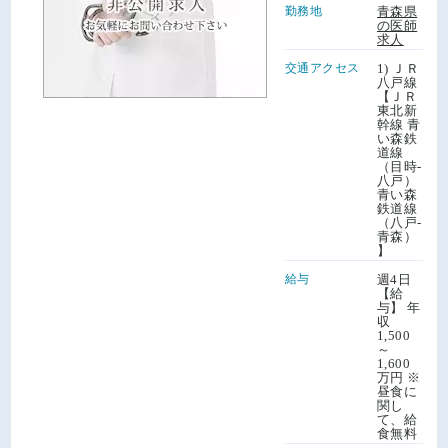
勤務地
青森県
の医師
求人
交通アクセス
1) ＪＲ
八戸線
【ＪＲ
東北新
幹線 青
い森鉄
道線
（目時-
八戸）
青い森
鉄道線
（八戸-
青森）
】
給与
週4日
【給
与】 年
収
1,500
～
1,600
万円 ※
昼食に
関し
て、給
食無料