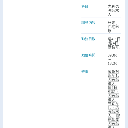
科目
内科の
医師求
人
職務内容
外来、
在宅医
療
勤務日数
週4.5日
(週4日
勤務可)
勤務時間
09:00
～
18:30
特徴
救急対
応なし
の医師
求人
、
週4日
相談可
の医師
求人
、
当直な
し可の
医師求
人
、
院
長募集
の医師
求人