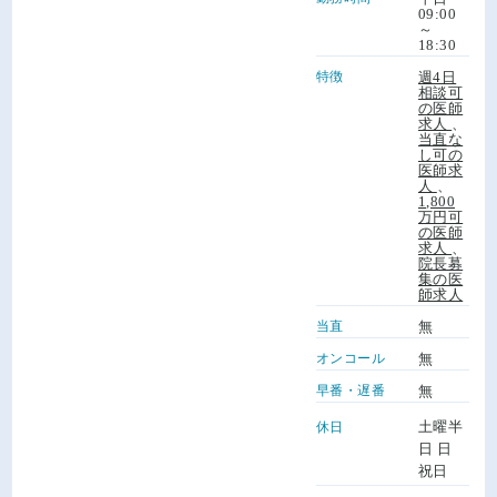
09:00
～
18:30
特徴
週4日
相談可
の医師
求人
、
当直な
し可の
医師求
人
、
1,800
万円可
の医師
求人
、
院長募
集の医
師求人
当直
無
オンコール
無
早番・遅番
無
土曜半
休日
日 日
祝日