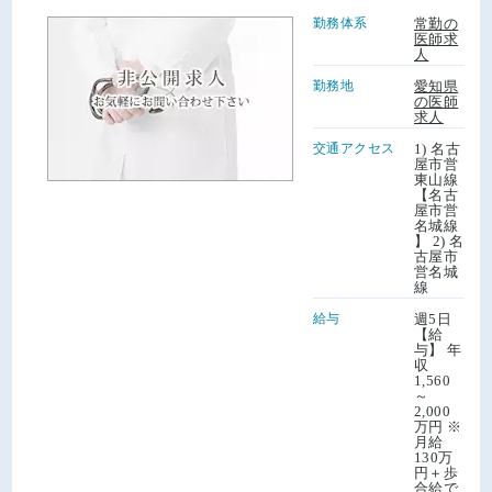
勤務体系
常勤の
医師求
人
勤務地
愛知県
の医師
求人
交通アクセス
1) 名古
屋市営
東山線
【名古
屋市営
名城線
】 2) 名
古屋市
営名城
線
給与
週5日
【給
与】 年
収
1,560
～
2,000
万円 ※
月給
130万
円＋歩
合給で