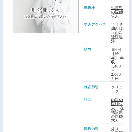
勤務地
滋賀県
の医師
求人
交通アクセス
1) ＪＲ
湖西線
（山科-
近江塩
津）
給与
週4日
【給
与】 年
収
1,400
～
2,000
万円
施設形態
クリニ
ック
科目
内科の
医師求
人
、
在
宅診療
の医師
求人
職務内容
外来、