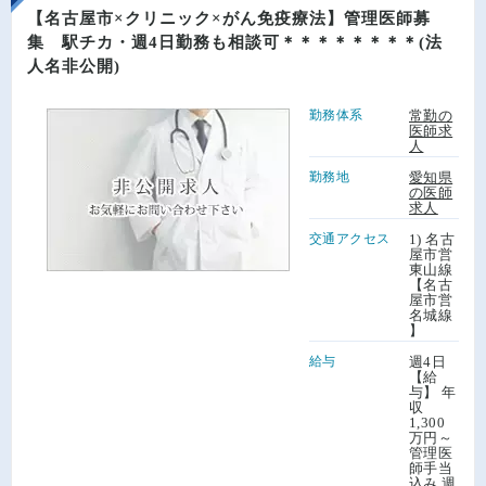
【名古屋市×クリニック×がん免疫療法】管理医師募
集 駅チカ・週4日勤務も相談可＊＊＊＊＊＊＊＊(法
人名非公開)
勤務体系
常勤の
医師求
人
勤務地
愛知県
の医師
求人
交通アクセス
1) 名古
屋市営
東山線
【名古
屋市営
名城線
】
給与
週4日
【給
与】 年
収
1,300
万円～
管理医
師手当
込み 週