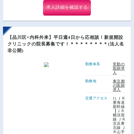
求人詳細を確認する
【品川区×内科外来】平日週4日から応相談！新規開設
クリニックの院長募集です！＊＊＊＊＊＊＊＊(法人名
非公開)
勤務体系
常勤の
医師求
人
勤務地
東京都
の医師
求人
交通アクセス
1) ＪＲ
東海道
新幹線
【ＪＲ
横須賀
線 ＪＲ
京浜東
北線 Ｊ
Ｒ山手