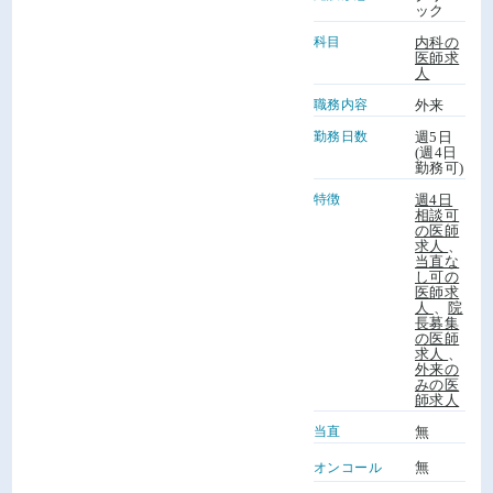
ック
科目
内科の
医師求
人
職務内容
外来
勤務日数
週5日
(週4日
勤務可)
特徴
週4日
相談可
の医師
求人
、
当直な
し可の
医師求
人
、
院
長募集
の医師
求人
、
外来の
みの医
師求人
当直
無
無
オンコール