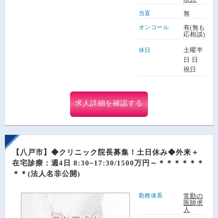
当直
無
オンコール
有(無も
応相談)
土曜半
休日
日 日
祝日
求人詳細を確認する
【八戸市】◆クリニック院長募集！土日休み◆外来＋
在宅診療：週4日 8:30~17:30/1500万円～＊＊＊＊＊＊
＊＊(法人名非公開)
勤務体系
常勤の
医師求
人