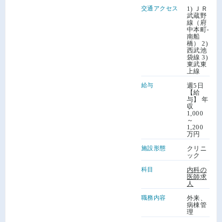
交通アクセス
1) ＪＲ
武蔵野
線（府
中本町-
南船
橋） 2)
西武池
袋線 3)
東武東
上線
給与
週5日
【給
与】 年
収
1,000
～
1,200
万円
施設形態
クリニ
ック
科目
内科の
医師求
人
職務内容
外来、
病棟管
理