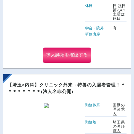
休日
日 祝日
第2,4,5
土曜は
休日
有
学会・院外
研修出席
求人詳細を確認する
【埼玉×内科】クリニック外来＋特養の入居者管理！＊
＊＊＊＊＊＊＊(法人名非公開)
勤務体系
常勤の
医師求
人
勤務地
埼玉県
の医師
求人