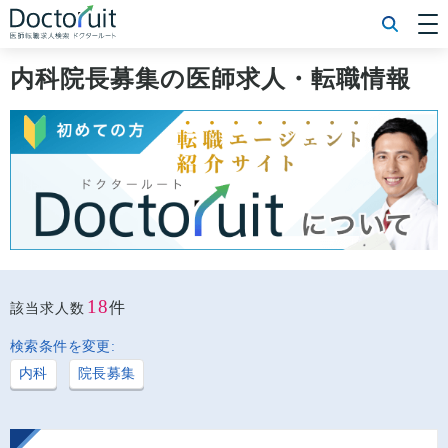
[常勤] エリアから探す
[常勤] 科目から探す
内科院長募集の医師求人・転職情報
[常勤] 特徴から探す
[非常勤] エリアから探す
[非常勤] 科目から探す
[非常勤] 特徴から探す
Doctoruit医師転職特集
Doctoruitについて
運営者情報
プライバシーポリシー
18
件
該当求人数
検索条件を変更:
内科
院長募集