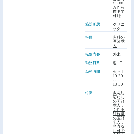
年2000
万円程
度まで
可能
施設形態
クリニ
ック
科目
内科の
医師求
人
職務内容
外来
勤務日数
週5日
勤務時間
火～土
10:30
～
18:30
特徴
救急対
応なし
の医師
求人
、
女性医
師歓迎
の医師
求人
、
当直な
し可の