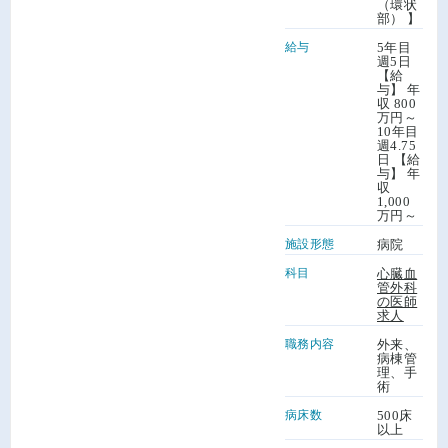
（環状
部） 】
給与
5年目
週5日
【給
与】 年
収 800
万円～
10年目
週4.75
日 【給
与】 年
収
1,000
万円～
施設形態
病院
科目
心臓血
管外科
の医師
求人
職務内容
外来、
病棟管
理、手
術
病床数
500床
以上