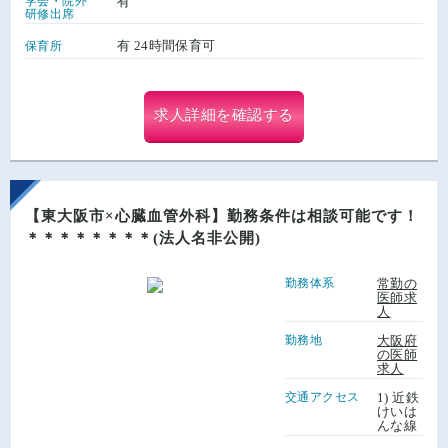
学会・院外
有
研修出席
有 24時間保育可
保育所
求人詳細を確認する
【東大阪市×心臓血管外科】勤務条件は相談可能です！
＊＊＊＊＊＊＊＊(法人名非公開)
勤務体系
常勤の
医師求
人
勤務地
大阪府
の医師
求人
交通アクセス
1) 近鉄
けいは
んな線