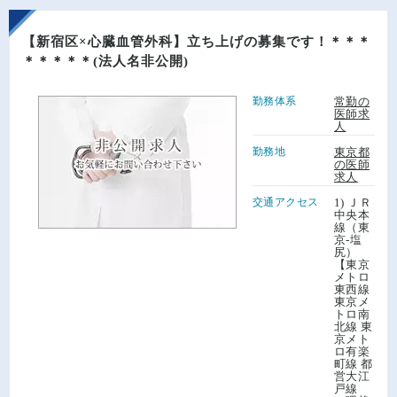
【新宿区×心臓血管外科】立ち上げの募集です！＊＊＊
＊＊＊＊＊(法人名非公開)
勤務体系
常勤の
医師求
人
勤務地
東京都
の医師
求人
交通アクセス
1) ＪＲ
中央本
線（東
京-塩
尻）
【東京
メトロ
東西線
東京メ
トロ南
北線 東
京メト
ロ有楽
町線 都
営大江
戸線