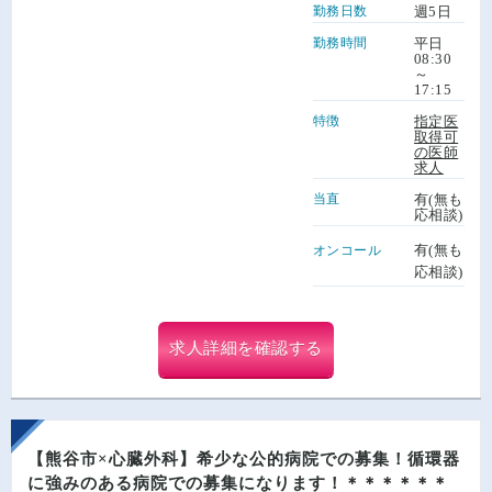
勤務日数
週5日
勤務時間
平日
08:30
～
17:15
特徴
指定医
取得可
の医師
求人
当直
有(無も
応相談)
有(無も
オンコール
応相談)
求人詳細を確認する
【熊谷市×心臓外科】希少な公的病院での募集！循環器
に強みのある病院での募集になります！＊＊＊＊＊＊