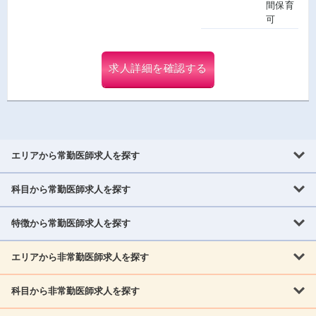
間保育
可
求人詳細を確認する
エリアから常勤医師求人を探す
科目から常勤医師求人を探す
北海道・東北
北海道
青森県
岩手県
宮城県
秋田県
山形県
特徴から常勤医師求人を探す
内科系
福島県
内科
消化器科
呼吸器科
循環器科
腎臓内科
神経内科
エリアから非常勤医師求人を探す
救急対応なし
女性医師歓迎
託児所あり
専門医取得可
関東
内分泌・糖尿病・代謝内科
血液内科
老人内科
人工透析科
指定医取得可
症例豊富
週4日相談可
当直なし可
茨城県
栃木県
群馬県
埼玉県
千葉県
東京都
科目から非常勤医師求人を探す
北海道・東北
外科系
1,800万円可
赴任手当あり
学会補助あり
院長募集
神奈川県
山梨県