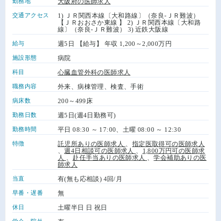
勤務地
大阪府の医師求人
交通アクセス
1) ＪＲ関西本線〔大和路線〕（奈良-ＪＲ難波）
【ＪＲおおさか東線 】 2) ＪＲ関西本線〔大和路
線〕（奈良-ＪＲ難波） 3) 近鉄大阪線
給与
週5日 【給与】 年収 1,200～2,000万円
施設形態
病院
科目
心臓血管外科の医師求人
職務内容
外来、病棟管理、検査、手術
病床数
200～499床
勤務日数
週5日(週4日勤務可)
勤務時間
平日 08:30 ～ 17:00、土曜 08:00 ～ 12:30
特徴
託児所ありの医師求人
、
指定医取得可の医師求人
、
週4日相談可の医師求人
、
1,800万円可の医師求
人
、
赴任手当ありの医師求人
、
学会補助ありの医
師求人
当直
有(無も応相談) 4回/月
早番・遅番
無
休日
土曜半日 日 祝日