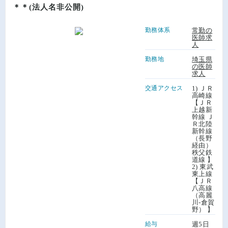
＊＊(法人名非公開)
勤務体系
常勤の
医師求
人
勤務地
埼玉県
の医師
求人
交通アクセス
1) ＪＲ
高崎線
【ＪＲ
上越新
幹線 Ｊ
Ｒ北陸
新幹線
（長野
経由）
秩父鉄
道線 】
2) 東武
東上線
【ＪＲ
八高線
（高麗
川-倉賀
野） 】
給与
週5日