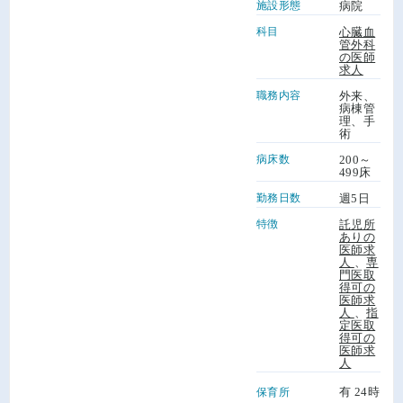
施設形態
病院
科目
心臓血
管外科
の医師
求人
職務内容
外来、
病棟管
理、手
術
病床数
200～
499床
勤務日数
週5日
特徴
託児所
ありの
医師求
人
、
専
門医取
得可の
医師求
人
、
指
定医取
得可の
医師求
人
有 24時
保育所