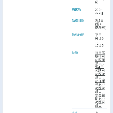
術
病床数
200～
499床
勤務日数
週5日
(週4日
勤務可)
勤務時間
平日
08:30
～
17:15
特徴
指定医
取得可
の医師
求人
、
週4日
相談可
の医師
求人
、
赴任手
当あり
の医師
求人
、
学会補
助あり
の医師
求人
当直