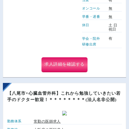
有
オンコール
無
早番・遅番
無
休日
土 日
祝日
有
学会・院外
研修出席
求人詳細を確認する
【八尾市×心臓血管外科】これから勉強していきたい若
手のドクター歓迎！＊＊＊＊＊＊＊＊(法人名非公開)
勤務体系
常勤の医師求人