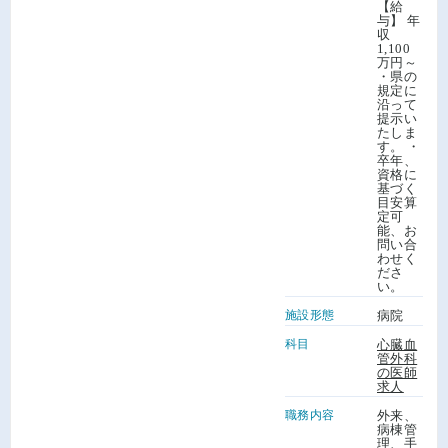
【給
与】 年
収
1,100
万円～
・県の
規定に
沿って
提示い
たしま
す。 ・
卒年、
資格に
基づく
目安算
定可
能、お
問い合
わせく
ださ
い。
施設形態
病院
科目
心臓血
管外科
の医師
求人
職務内容
外来、
病棟管
理、手