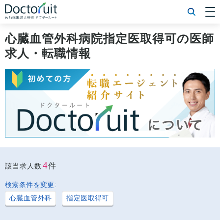
[常勤] エリアから探す
[常勤] 科目から探す
心臓血管外科病院指定医取得可の医師
[常勤] 特徴から探す
求人・転職情報
[非常勤] エリアから探す
[非常勤] 科目から探す
[非常勤] 特徴から探す
Doctoruit医師転職特集
Doctoruitについて
運営者情報
プライバシーポリシー
4
件
該当求人数
検索条件を変更:
心臓血管外科
指定医取得可