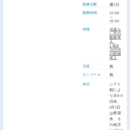
勤務日数
週5日
勤務時間
10:00
～
20:00
特徴
当直な
し可の
医師求
人
、
1,800
万円可
の医師
求人
当直
無
オンコール
無
シフト
休日
制によ
り月8-9
日休。
(月3日
は希望
休、そ
の他月