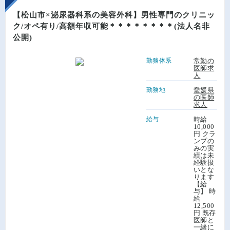
【松山市×泌尿器科系の美容外科】男性専門のクリニッ
ク/オペ有り/高額年収可能＊＊＊＊＊＊＊＊(法人名非
公開)
勤務体系
常勤の
医師求
人
勤務地
愛媛県
の医師
求人
給与
時給
10,000
円 クラ
ンプの
みの実
績は未
経験扱
いとな
ります
【給
与】 時
給
12,500
円 既存
医師と
一緒に