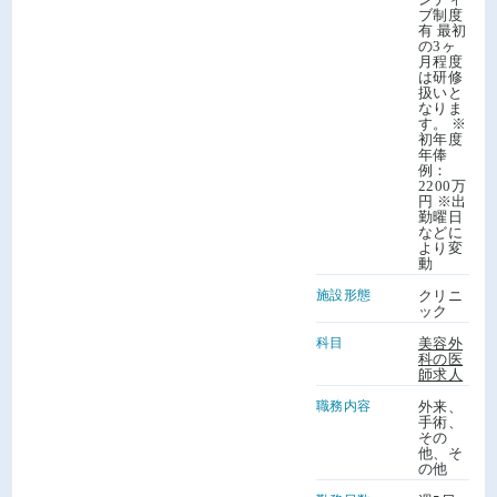
ブ制度
有 最初
の3ヶ
月程度
は研修
扱いと
なりま
す。 ※
初年度
年俸
例：
2200万
円 ※出
勤曜日
などに
より変
動
施設形態
クリニ
ック
科目
美容外
科の医
師求人
職務内容
外来、
手術、
その
他、そ
の他