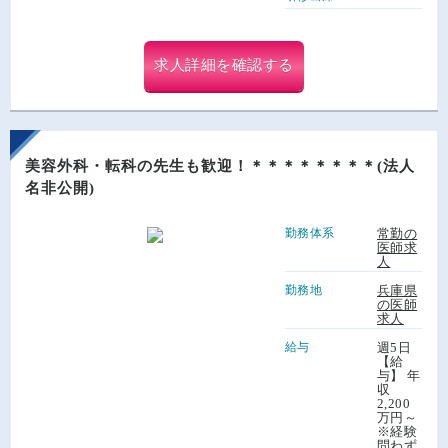
求人詳細を確認する
美容外科・転科の先生も歓迎！＊＊＊＊＊＊＊＊(法人
名非公開)
勤務体系
常勤の
医師求
人
勤務地
兵庫県
の医師
求人
給与
週5日
【給
与】 年
収
2,200
万円～
※経験
問わず