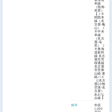
本線
（熱海-
米原）
【ＪＲ
関西本
線（名
古屋-亀
山） Ｊ
Ｒ中央
本線
（名古
屋-塩
尻） Ｊ
Ｒ東海
道新幹
線 名古
屋市営
桜通線
名古屋
市営東
山線 連
絡バス
（[名古
屋]小牧
空港-名
古屋）
あおな
み線 】
給与
年収
1,600