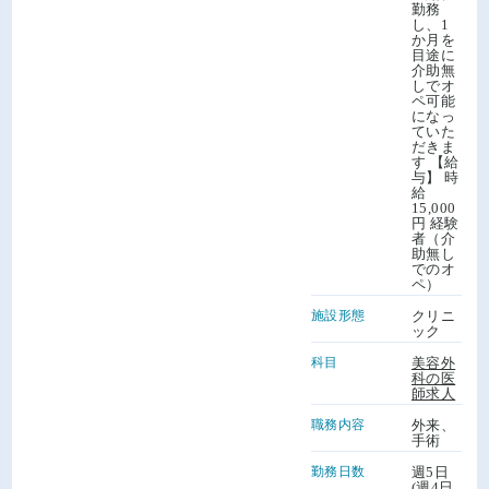
勤務
し、1
か月を
目途に
介助無
しでオ
ペ可能
になっ
ていた
だきま
す 【給
与】 時
給
15,000
円 経験
者（介
助無し
でのオ
ペ）
施設形態
クリニ
ック
科目
美容外
科の医
師求人
職務内容
外来、
手術
勤務日数
週5日
(週4日