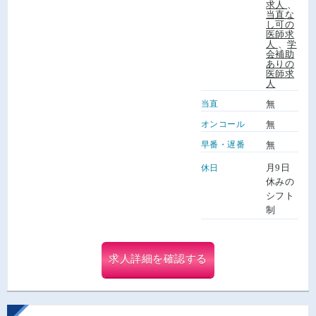
求人
、
当直な
し可の
医師求
人
、
学
会補助
ありの
医師求
人
当直
無
オンコール
無
早番・遅番
無
月9日
休日
休みの
シフト
制
求人詳細を確認する