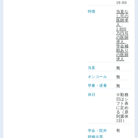
19:00
特徴
当直な
し可の
医師求
人
、
1,800
万円可
の医師
求人
、
学会補
助あり
の医師
求人
当直
無
オンコール
無
早番・遅番
無
休日
※勤務
日はシ
フト表
に定め
る（原
則週休
2日）
有
学会・院外
研修出席