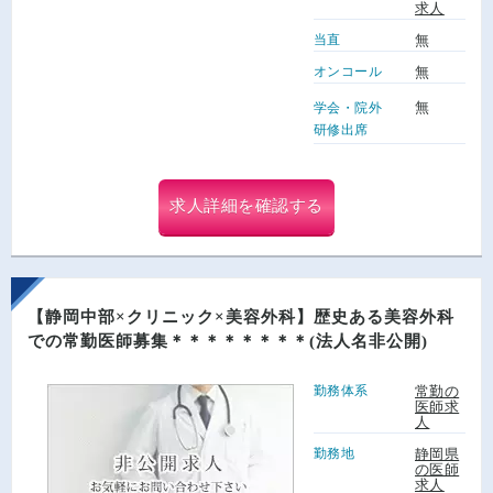
求人
当直
無
オンコール
無
無
学会・院外
研修出席
求人詳細を確認する
【静岡中部×クリニック×美容外科】歴史ある美容外科
での常勤医師募集＊＊＊＊＊＊＊＊(法人名非公開)
勤務体系
常勤の
医師求
人
勤務地
静岡県
の医師
求人