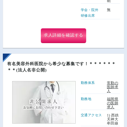
制
無
学会・院外
研修出席
求人詳細を確認する
有名美容外科医院から希少な募集です！＊＊＊＊＊＊
＊＊(法人名非公開)
勤務体系
常勤の
医師求
人
勤務地
福岡県
の医師
求人
交通アクセス
1) 西鉄
天神大
牟田線