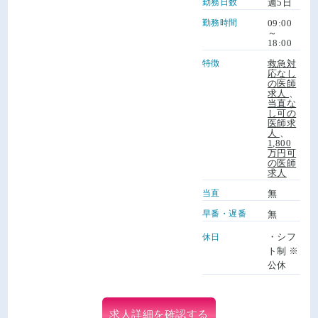
勤務日数
週5日
勤務時間
09:00
～
18:00
特徴
救急対
応なし
の医師
求人
、
当直な
し可の
医師求
人
、
1,800
万円可
の医師
求人
当直
無
早番・遅番
無
・シフ
休日
ト制 ※
公休
求人詳細を確認する