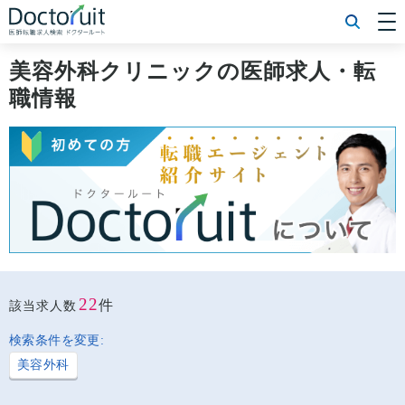
[常勤] エリアから探す
[常勤] 科目から探す
美容外科クリニックの医師求人・転
[常勤] 特徴から探す
職情報
[非常勤] エリアから探す
[非常勤] 科目から探す
[非常勤] 特徴から探す
Doctoruit医師転職特集
Doctoruitについて
運営者情報
プライバシーポリシー
22
件
該当求人数
検索条件を変更:
美容外科