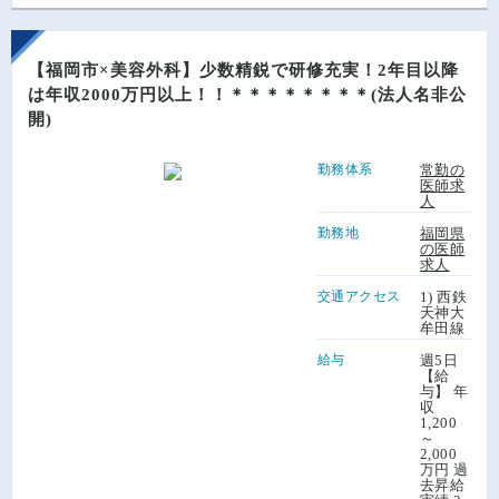
【福岡市×美容外科】少数精鋭で研修充実！2年目以降
は年収2000万円以上！！＊＊＊＊＊＊＊＊(法人名非公
開)
勤務体系
常勤の
医師求
人
勤務地
福岡県
の医師
求人
交通アクセス
1) 西鉄
天神大
牟田線
給与
週5日
【給
与】 年
収
1,200
～
2,000
万円 過
去昇給