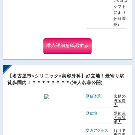
5-6日は
シフト
により
休日調
整)
求人詳細を確認する
【名古屋市×クリニック×美容外科】好立地！最寄り駅
徒歩圏内！＊＊＊＊＊＊＊＊(法人名非公開)
勤務体系
常勤の
医師求
人
勤務地
愛知県
の医師
求人
交通アクセス
1) ＪＲ
東海道