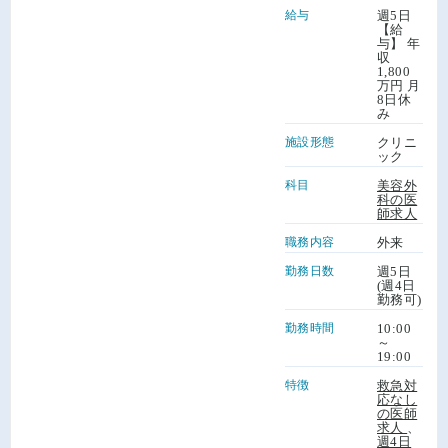
給与
週5日
【給
与】 年
収
1,800
万円 月
8日休
み
施設形態
クリニ
ック
科目
美容外
科の医
師求人
職務内容
外来
勤務日数
週5日
(週4日
勤務可)
勤務時間
10:00
～
19:00
特徴
救急対
応なし
の医師
求人
、
週4日