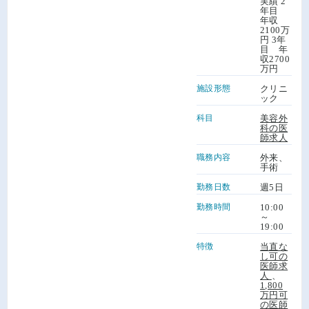
実績 2
年目
年収
2100万
円 3年
目 年
収2700
万円
施設形態
クリニ
ック
科目
美容外
科の医
師求人
職務内容
外来、
手術
勤務日数
週5日
勤務時間
10:00
～
19:00
特徴
当直な
し可の
医師求
人
、
1,800
万円可
の医師