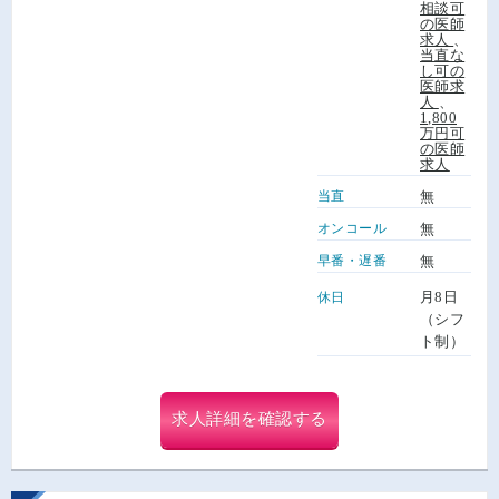
相談可
の医師
求人
、
当直な
し可の
医師求
人
、
1,800
万円可
の医師
求人
当直
無
オンコール
無
早番・遅番
無
月8日
休日
（シフ
ト制）
求人詳細を確認する