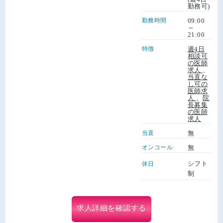
勤務可)
勤務時間
09:00
～
21:00
特徴
週4日
相談可
の医師
求人
、
当直な
し可の
医師求
人
、
院
長募集
の医師
求人
当直
無
オンコール
無
シフト
休日
制
求人詳細を確認する