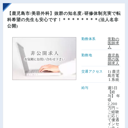
【鹿児島市/美容外科】抜群の知名度♪研修体制充実で転
科希望の先生も安心です！＊＊＊＊＊＊＊＊(法人名非
公開)
勤務体系
常勤の
医師求
人
勤務地
鹿児島
県の医
師求人
交通アクセス
1) 鹿児
島市電
１系統
給与
週5日
【給
与】 年
収
2,200
万円～
ご経験
に応じ
て優遇
インセ
ンティ