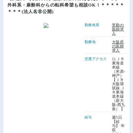
外科系・麻酔科からの転科希望も相談OK！＊＊＊＊＊
＊＊＊(法人名非公開)
勤務体系
常勤の
医師求
人
勤務地
大阪府
の医師
求人
交通アクセス
1) ＪＲ
東海道
本線
（米原-
神戸）
【ＪＲ
大阪環
状線 Ｊ
Ｒ東海
道本線
（新大
阪-西九
条） 】
給与
週5日
【給
与】 年
収