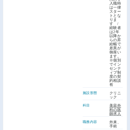
入職時
は一律
スター
トとな
りま
す /
経験者
は2年
以降か
らの昇
給幅で
差異が
御座い
ます。
※個別
でイン
センテ
ィブ制
度の契
約相談
有
施設形態
クリニ
ック
科目
美容外
科の医
師求人
職務内容
外来、
手術