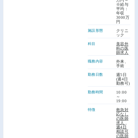
万円～
※給与
平均：
年収
3000万
円
施設形態
クリニ
ック
科目
美容外
科の医
師求人
職務内容
外来、
手術
勤務日数
週5日
(週4日
勤務可)
勤務時間
10:00
～
19:00
特徴
救急対
応なし
の医師
求人
、
週4日
相談可
の医師