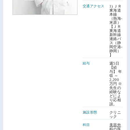
交通アクセス
1) ＪＲ
東海道
本線
（熱海-
米原）
【ＪＲ
東海道
新幹線
連絡バ
ス（静
岡空港-
静岡）
】
給与
週5日
【給
与】 年
収 ～
2,200
万円 ※
先生の
経験な
どによ
り応相
談。
施設形態
クリニ
ック
科目
美容外
科の医