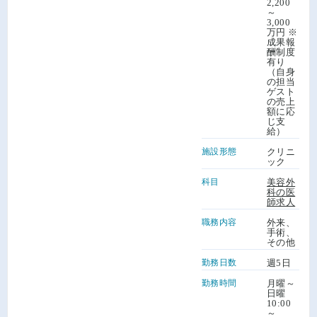
2,200
～
3,000
万円 ※
成果報
酬制度
有り
（自身
の担当
ゲスト
の売上
額に応
じ支
給）
施設形態
クリニ
ック
科目
美容外
科の医
師求人
職務内容
外来、
手術、
その他
勤務日数
週5日
勤務時間
月曜～
日曜
10:00
～