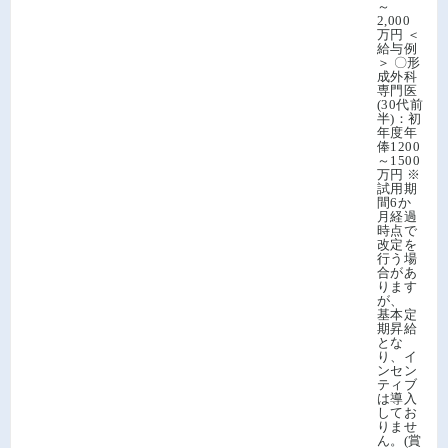
～
2,000
万円 ＜
給与例
＞ 〇形
成外科
専門医
(30代前
半)：初
年度年
俸1200
～1500
万円 ※
試用期
間6か
月経過
時点で
改定を
行う場
合があ
ります
が、
基本定
期昇給
とな
り、イ
ンセン
ティブ
は導入
してお
りませ
ん。(賞