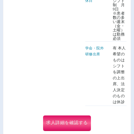
休日
シフト
制 月
9日
※患者
数の多
い週末
（金・
土曜）
は勤務
必須
有 本人
学会・院外
希望の
研修出席
ものは
シフト
を調整
の上出
席、法
人決定
のもの
は休診
求人詳細を確認する