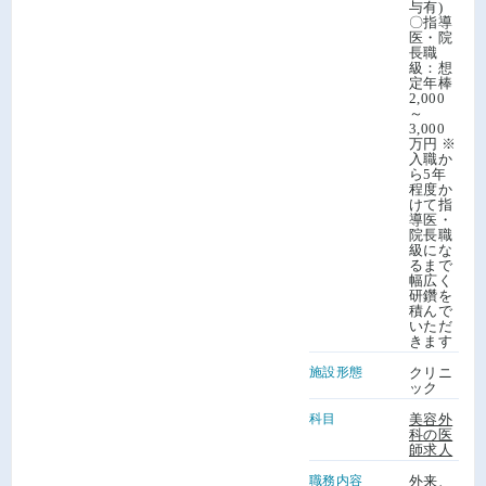
与有)
〇指導
医・院
長職
級：想
定年棒
2,000
～
3,000
万円 ※
入職か
ら5年
程度か
けて指
導医・
院長職
級にな
るまで
幅広く
研鑽を
積んで
いただ
きます
施設形態
クリニ
ック
科目
美容外
科の医
師求人
職務内容
外来、