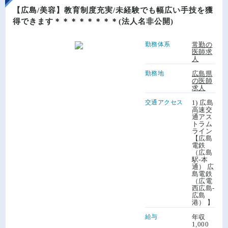
【広島/美容】教育制度充実/未経験でも幅広い手技を獲
得できます＊＊＊＊＊＊＊＊(法人名非公開)
勤務体系
常勤の
医師求
人
勤務地
広島県
の医師
求人
交通アクセス
1) 広島
高速交
通アス
トラム
ライン
【広島
電鉄
（広島
駅-本
通） 広
島電鉄
（広電
西広島-
広島
港） 】
給与
年収
1,000