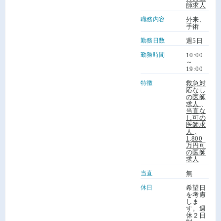
師求人
職務内容
外来、
手術
勤務日数
週5日
勤務時間
10:00
～
19:00
特徴
救急対
応なし
の医師
求人
、
当直な
し可の
医師求
人
、
1,800
万円可
の医師
求人
当直
無
休日
希望日
を考慮
しま
す。週
休２日