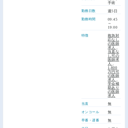
手術
勤務日数
週5日
勤務時間
09:45
～
19:00
特徴
救急対
応なし
の医師
求人
、
当直な
し可の
医師求
人
、
1,800
万円可
の医師
求人
、
学会補
助あり
の医師
求人
当直
無
オンコール
無
早番・遅番
無