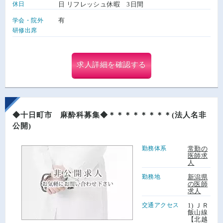
休日
日 リフレッシュ休暇 3日間
有
学会・院外
研修出席
求人詳細を確認する
◆十日町市 麻酔科募集◆＊＊＊＊＊＊＊＊(法人名非
公開)
勤務体系
常勤の
医師求
人
勤務地
新潟県
の医師
求人
交通アクセス
1) ＪＲ
飯山線
【北越