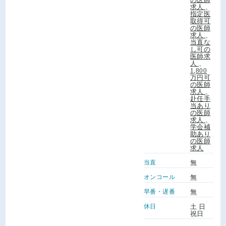
求人
、
指定医
取得可
の医師
求人
、
当直な
し可の
医師求
人
、
1,800
万円可
の医師
求人
、
赴任手
当あり
の医師
求人
、
学会補
助あり
の医師
求人
当直
無
オンコール
無
早番・遅番
無
休日
土 日
祝日