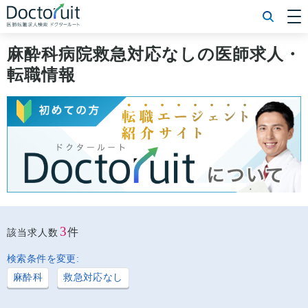
[常勤] エリアから探す
[常勤] 科目から探す
麻酔科病院救急対応なしの医師求人・
[常勤] 特徴から探す
転職情報
[非常勤] エリアから探す
[非常勤] 科目から探す
[非常勤] 特徴から探す
Doctoruit医師転職特集
Doctoruitについて
運営者情報
プライバシーポリシー
3
件
該当求人数
検索条件を変更:
麻酔科
救急対応なし