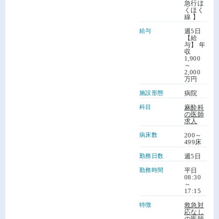
急行ほ
くほく
線 】
給与
週5日
【給
与】 年
収
1,900
～
2,000
万円
施設形態
病院
科目
麻酔科
の医師
求人
病床数
200～
499床
勤務日数
週5日
勤務時間
平日
08:30
～
17:15
特徴
救急対
応なし
の医師