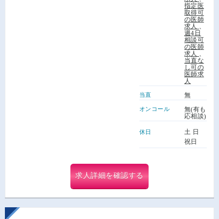
指定医
取得可
の医師
求人
、
週4日
相談可
の医師
求人
、
当直な
し可の
医師求
人
当直
無
オンコール
無(有も
応相談)
土 日
休日
祝日
求人詳細を確認する