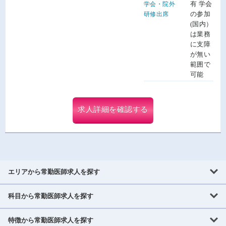
有 学会
学会・院外
の参加
研修出席
(国内）
は業務
に支障
が無い
範囲で
可能
求人詳細を確認する
エリアから常勤医師求人を探す
科目から常勤医師求人を探す
北海道・東北
北海道
青森県
岩手県
宮城県
秋田県
山形県
特徴から常勤医師求人を探す
内科系