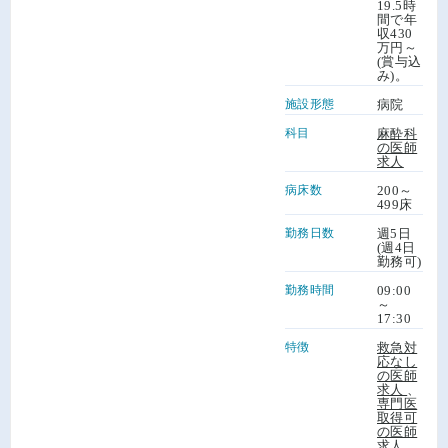
19.5時
間で年
収430
万円～
(賞与込
み)。
施設形態
病院
科目
麻酔科
の医師
求人
病床数
200～
499床
勤務日数
週5日
(週4日
勤務可)
勤務時間
09:00
～
17:30
特徴
救急対
応なし
の医師
求人
、
専門医
取得可
の医師
求人
、