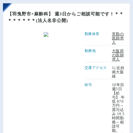
【羽曳野市×麻酔科】 週3日からご相談可能です！＊＊
＊＊＊＊＊＊(法人名非公開)
勤務体系
常勤の
医師求
人
勤務地
大阪府
の医師
求人
交通アクセス
1) 近鉄
南大阪
線
給与
10年目
週5日
【給
与】 年
収 870
万円～
賞与込
み 19.5
時間勤
務～相
談可
能。