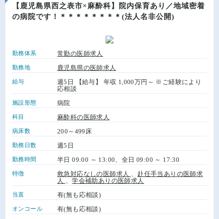
【鹿児島県西之表市×麻酔科】院内保育あり／地域密着
の病院です！＊＊＊＊＊＊＊＊(法人名非公開)
勤務体系
常勤の医師求人
勤務地
鹿児島県の医師求人
給与
週5日 【給与】 年収 1,000万円～ ※ご経験により
応相談
施設形態
病院
科目
麻酔科の医師求人
病床数
200～499床
勤務日数
週5日
勤務時間
半日 09:00 ～ 13:00、全日 09:00 ～ 17:30
特徴
救急対応なしの医師求人
、
赴任手当ありの医師求
人
、
学会補助ありの医師求人
当直
有(無も応相談)
オンコール
有(無も応相談)