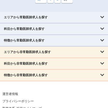
エリアから常勤医師求人を探す
科目から常勤医師求人を探す
北海道・東北
北海道
青森県
岩手県
宮城県
秋田県
山形県
特徴から常勤医師求人を探す
内科系
福島県
内科
消化器科
呼吸器科
循環器科
腎臓内科
神経内科
エリアから非常勤医師求人を探す
救急対応なし
女性医師歓迎
託児所あり
専門医取得可
関東
内分泌・糖尿病・代謝内科
血液内科
老人内科
人工透析科
指定医取得可
症例豊富
週4日相談可
当直なし可
茨城県
栃木県
群馬県
埼玉県
千葉県
東京都
科目から非常勤医師求人を探す
北海道・東北
外科系
1,800万円可
赴任手当あり
学会補助あり
院長募集
神奈川県
山梨県
北海道
青森県
岩手県
宮城県
秋田県
山形県
リウマチ科
外科
消化器外科
呼吸器外科
心臓血管外科
施設長募集
年齢不問
外来のみ
特徴から非常勤医師求人を探す
内科系
北信越
福島県
脳神経外科
乳腺外科
泌尿器科
整形外科
形成外科
内科
消化器科
呼吸器科
循環器科
腎臓内科
神経内科
新潟県
富山県
石川県
福井県
長野県
内分泌外科
救急対応なし
肛門科
女性医師歓迎
美容外科
託児所あり
小児科
専門医取得可
関東
内分泌・糖尿病・代謝内科
血液内科
老人内科
人工透析科
運営者情報
指定医取得可
症例豊富
週4日相談可
当直なし可
東海
茨城県
栃木県
群馬県
埼玉県
千葉県
東京都
その他
プライバシーポリシー
外科系
1,800万円可
赴任手当あり
学会補助あり
院長募集
神奈川県
山梨県
岐阜県
静岡県
愛知県
三重県
眼科
皮膚科
耳鼻咽喉科
精神科
心療内科
放射線科