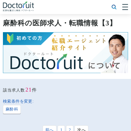
[常勤] エリアから探す
[常勤] 科目から探す
麻酔科の医師求人・転職情報【3】
[常勤] 特徴から探す
[非常勤] エリアから探す
[非常勤] 科目から探す
[非常勤] 特徴から探す
Doctoruit医師転職特集
Doctoruitについて
運営者情報
プライバシーポリシー
21
件
該当求人数
検索条件を変更:
麻酔科
前へ
1
2
次へ