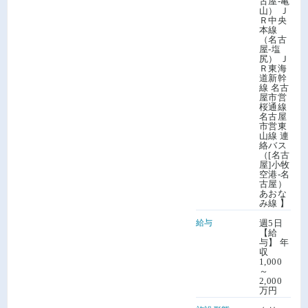
古屋-亀
山） Ｊ
Ｒ中央
本線
（名古
屋-塩
尻） Ｊ
Ｒ東海
道新幹
線 名古
屋市営
桜通線
名古屋
市営東
山線 連
絡バス
（[名古
屋]小牧
空港-名
古屋）
あおな
み線 】
給与
週5日
【給
与】 年
収
1,000
～
2,000
万円