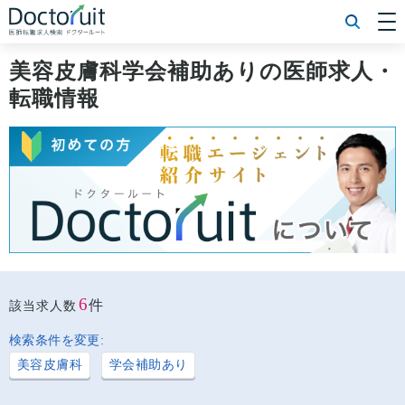
[常勤] エリアから探す
[常勤] 科目から探す
美容皮膚科学会補助ありの医師求人・
[常勤] 特徴から探す
転職情報
[非常勤] エリアから探す
[非常勤] 科目から探す
[非常勤] 特徴から探す
Doctoruit医師転職特集
Doctoruitについて
運営者情報
プライバシーポリシー
6
件
該当求人数
検索条件を変更:
美容皮膚科
学会補助あり