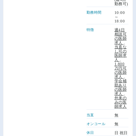
勤務可)
勤務時間
10:00
～
18:00
特徴
週4日
相談可
の医師
求人
、
当直な
し可の
医師求
人
、
1,800
万円可
の医師
求人
、
学会補
助あり
の医師
求人
、
外来の
みの医
師求人
当直
無
オンコール
無
休日
日 祝日