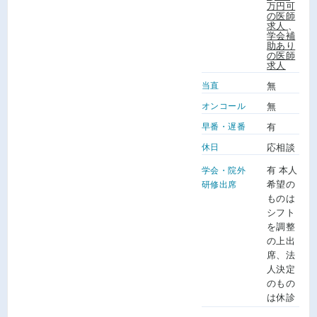
万円可
の医師
求人
、
学会補
助あり
の医師
求人
当直
無
オンコール
無
早番・遅番
有
休日
応相談
有 本人
学会・院外
希望の
研修出席
ものは
シフト
を調整
の上出
席、法
人決定
のもの
は休診