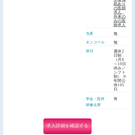
助あり
の医師
求人
、
外来の
みの医
師求人
当直
無
オンコール
無
休日
週休2
日制
（月8
～10日
休み／
シフト
制） ※
年間公
休105
日
有
学会・院外
研修出席
求人詳細を確認する