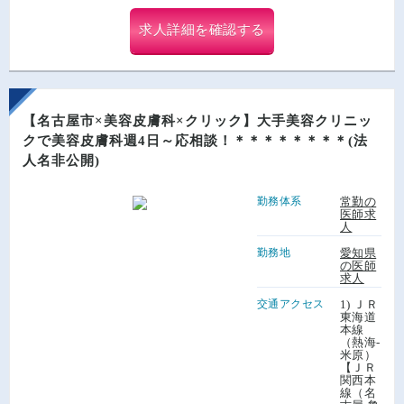
求人詳細を確認する
【名古屋市×美容皮膚科×クリック】大手美容クリニッ
クで美容皮膚科週4日～応相談！＊＊＊＊＊＊＊＊(法
人名非公開)
勤務体系
常勤の
医師求
人
勤務地
愛知県
の医師
求人
交通アクセス
1) ＪＲ
東海道
本線
（熱海-
米原）
【ＪＲ
関西本
線（名