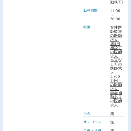
勤務可)
勤務時間
11:00
～
20:00
特徴
女性医
師歓迎
の医師
求人
、
週4日
相談可
の医師
求人
、
当直な
し可の
医師求
人
、
1,800
万円可
の医師
求人
、
学会補
助あり
の医師
求人
当直
無
オンコール
無
早番・遅番
無