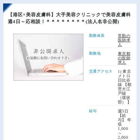
【港区×美容皮膚科】大手美容クリニックで美容皮膚科
週4日～応相談！＊＊＊＊＊＊＊＊(法人名非公開)
勤務体系
常勤の
医師求
人
勤務地
東京都
の医師
求人
交通アクセス
1) 東京
メトロ
日比谷
線 【都
営大江
戸線
（環状
部） 】
給与
週5日
【給
与】 年
収
1,000
～
2,000