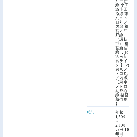
京王新
線 小田
急小田
原線 東
京メト
ロ丸ノ
内線 都
営大江
戸線
（環状
部） 都
営新宿
線 ＪＲ
湘南新
宿ライ
ン 】 2)
東京メ
トロ丸
ノ内線
【東京
メトロ
副都心
線 都営
新宿線
】
給与
年収
1,500
～
2,100
万円 10
年目