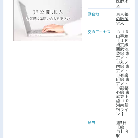
医師求
人
勤務地
東京都
の医師
求人
交通アクセス
1) ＪＲ
山手線
【ＪＲ
埼京線
西武池
袋線 東
京メト
ロ丸ノ
内線 東
京メト
ロ有楽
町線 東
京メト
ロ副都
心線 東
武東上
線 ＪＲ
湘南新
宿ライ
ン 】
給与
週5日
【給
与】 年
収