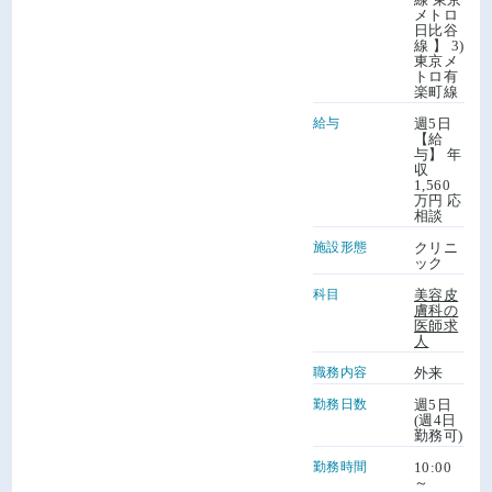
メトロ
日比谷
線 】 3)
東京メ
トロ有
楽町線
給与
週5日
【給
与】 年
収
1,560
万円 応
相談
施設形態
クリニ
ック
科目
美容皮
膚科の
医師求
人
職務内容
外来
勤務日数
週5日
(週4日
勤務可)
勤務時間
10:00
～