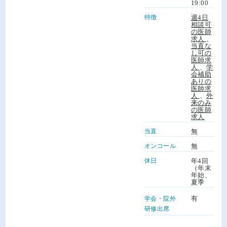
19:00
特徴
週4日
相談可
の医師
求人
、
当直な
し可の
医師求
人
、
学
会補助
ありの
医師求
人
、
外
来のみ
の医師
求人
当直
無
オンコール
無
休日
年4回
（年末
年始、
夏季
有
学会・院外
研修出席