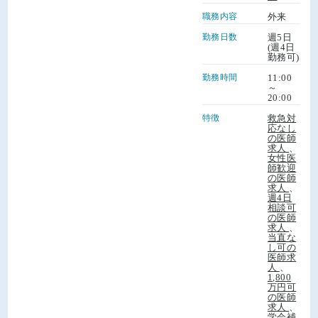
職務内容
外来
勤務日数
週5日
(週4日
勤務可)
勤務時間
11:00
～
20:00
特徴
救急対
応なし
の医師
求人
、
女性医
師歓迎
の医師
求人
、
週4日
相談可
の医師
求人
、
当直な
し可の
医師求
人
、
1,800
万円可
の医師
求人
、
学会補