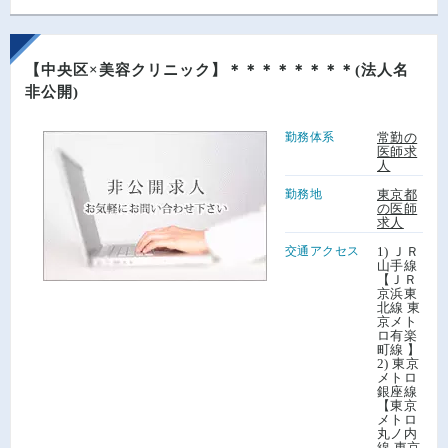
【中央区×美容クリニック】＊＊＊＊＊＊＊＊(法人名
非公開)
勤務体系
常勤の
医師求
人
勤務地
東京都
の医師
求人
交通アクセス
1) ＪＲ
山手線
【ＪＲ
京浜東
北線 東
京メト
ロ有楽
町線 】
2) 東京
メトロ
銀座線
【東京
メトロ
丸ノ内
線 東京