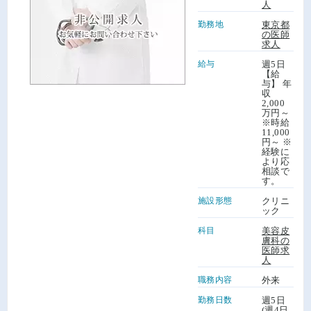
人
勤務地
東京都
の医師
求人
給与
週5日
【給
与】 年
収
2,000
万円～
※時給
11,000
円～ ※
経験に
より応
相談で
す。
施設形態
クリニ
ック
科目
美容皮
膚科の
医師求
人
職務内容
外来
勤務日数
週5日
(週4日