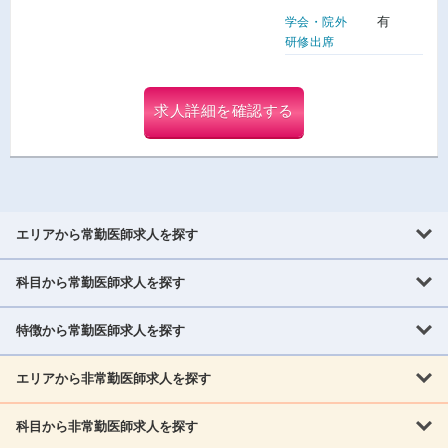
有
学会・院外
研修出席
求人詳細を確認する
エリアから常勤医師求人を探す
科目から常勤医師求人を探す
北海道・東北
北海道
青森県
岩手県
宮城県
秋田県
山形県
特徴から常勤医師求人を探す
内科系
福島県
内科
消化器科
呼吸器科
循環器科
腎臓内科
神経内科
エリアから非常勤医師求人を探す
救急対応なし
女性医師歓迎
託児所あり
専門医取得可
関東
内分泌・糖尿病・代謝内科
血液内科
老人内科
人工透析科
指定医取得可
症例豊富
週4日相談可
当直なし可
茨城県
栃木県
群馬県
埼玉県
千葉県
東京都
科目から非常勤医師求人を探す
北海道・東北
外科系
1,800万円可
赴任手当あり
学会補助あり
院長募集