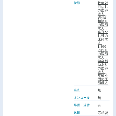
特徴
救急対
応なし
の医師
求人
、
週4日
相談可
の医師
求人
、
当直な
し可の
医師求
人
、
1,800
万円可
の医師
求人
、
学会補
助あり
の医師
求人
、
年齢不
問の医
師求人
当直
無
オンコール
無
早番・遅番
有
休日
応相談