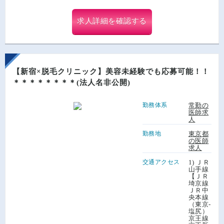
求人詳細を確認する
【新宿×脱毛クリニック】美容未経験でも応募可能！！
＊＊＊＊＊＊＊＊(法人名非公開)
勤務体系
常勤の
医師求
人
勤務地
東京都
の医師
求人
交通アクセス
1) ＪＲ
山手線
【ＪＲ
埼京線
ＪＲ中
央本線
（東京-
塩尻）
京王線