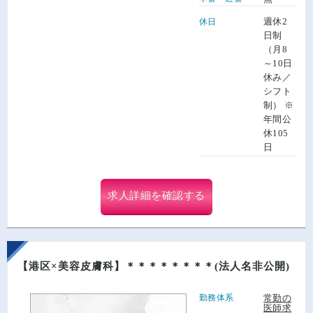
週休2
休日
日制
（月8
～10日
休み／
シフト
制） ※
年間公
休105
日
求人詳細を確認する
【港区×美容皮膚科】＊＊＊＊＊＊＊＊(法人名非公開)
勤務体系
常勤の
医師求