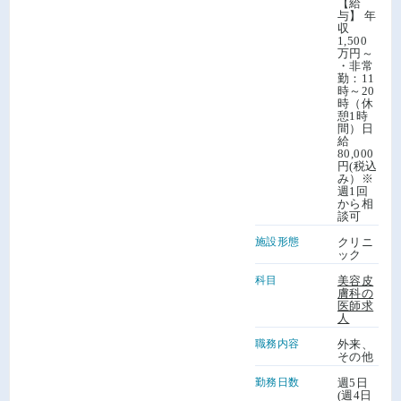
【給
与】 年
収
1,500
万円～
・非常
勤：11
時～20
時（休
憩1時
間）日
給
80,000
円(税込
み）※
週1回
から相
談可
施設形態
クリニ
ック
科目
美容皮
膚科の
医師求
人
職務内容
外来、
その他
勤務日数
週5日
(週4日