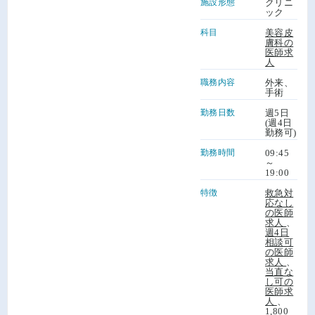
施設形態
クリニ
ック
科目
美容皮
膚科の
医師求
人
職務内容
外来、
手術
勤務日数
週5日
(週4日
勤務可)
勤務時間
09:45
～
19:00
特徴
救急対
応なし
の医師
求人
、
週4日
相談可
の医師
求人
、
当直な
し可の
医師求
人
、
1,800