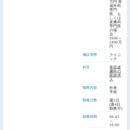
万円 形
成外科
専門
医、も
しくは
皮膚科
専門医
の場
合：
1600～
2400万
円
施設形態
クリニ
ック
科目
美容皮
膚科の
医師求
人
職務内容
外来、
手術
勤務日数
週5日
(週4日
勤務可)
勤務時間
09:45
～
19:00