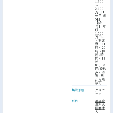
1,500
～
2,100
万円 10
年目 週
5日
【給
与】 年
収
1,500
万円～
・非常
勤：11
時～20
時（休
憩1時
間）日
給
80,000
円(税込
み）※
週1回
から相
談可
施設形態
クリニ
ック
科目
美容皮
膚科の
医師求
人