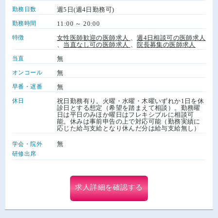
勤務日数
週5日(週4日勤務可)
勤務時間
11:00 ～ 20:00
特徴
女性医師歓迎の医師求人
、
週4日相談可の医師求人
、
当直なし可の医師求人
、
院長募集の医師求人
当直
無
オンコール
無
早番・遅番
無
休日
祝日勤務有り。火曜・水曜・木曜いずれか1日を休
診日とする想定（希望を踏まえて相談）。勤務曜
日は平日のみほか曜日はフレキシブルに相談可
能。休みは事前申告の上で対応可能（勤務実績に
応じた給与支給となり休んだ分は給与支給無し）
無
学会・院外
研修出席
求人詳細を確認する