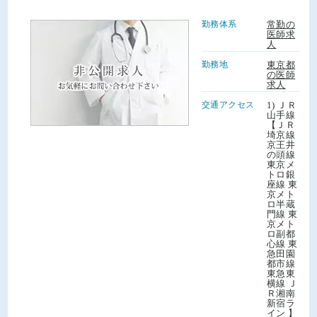
勤務体系
常勤の
医師求
人
勤務地
東京都
の医師
求人
交通アクセス
1) ＪＲ
山手線
【ＪＲ
埼京線
京王井
の頭線
東京メ
トロ銀
座線 東
京メト
ロ半蔵
門線 東
京メト
ロ副都
心線 東
急田園
都市線
東急東
横線 Ｊ
Ｒ湘南
新宿ラ
イン 】