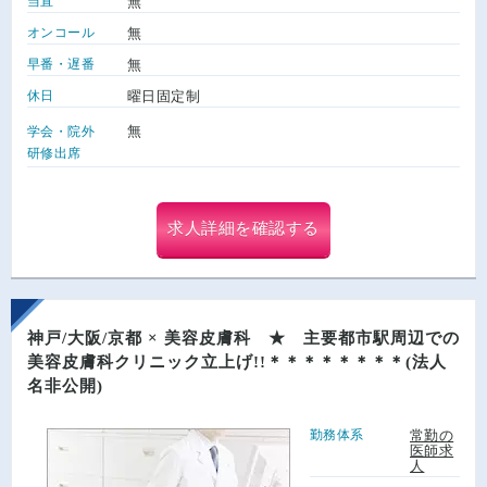
当直
無
オンコール
無
早番・遅番
無
休日
曜日固定制
無
学会・院外
研修出席
求人詳細を確認する
神戸/大阪/京都 × 美容皮膚科 ★ 主要都市駅周辺での
美容皮膚科クリニック立上げ!!＊＊＊＊＊＊＊＊(法人
名非公開)
勤務体系
常勤の
医師求
人