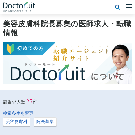
[常勤] エリアから探す
[常勤] 科目から探す
美容皮膚科院長募集の医師求人・転職
[常勤] 特徴から探す
情報
[非常勤] エリアから探す
[非常勤] 科目から探す
[非常勤] 特徴から探す
Doctoruit医師転職特集
Doctoruitについて
運営者情報
プライバシーポリシー
25
件
該当求人数
検索条件を変更:
美容皮膚科
院長募集