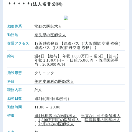
＊＊＊＊＊(法人名非公開)
勤務体系
常勤の医師求人
勤務地
奈良県の医師求人
交通アクセス
1) 近鉄奈良線 【連絡バス（[大阪]関西空港-奈良）
連絡バス（[大阪]伊丹空港-奈良） 】
給与
週4日 【給与】 年収 1,800万円～ 週5日 【給与】
年収 2,100万円～ ・日給75,000円 ・管理医師手
当：200,000円/月
施設形態
クリニック
科目
美容皮膚科の医師求人
職務内容
外来
勤務日数
週5日(週4日勤務可)
勤務時間
11:00 ～ 20:00
特徴
週4日相談可の医師求人
、
当直なし可の医師求人
、
1,800万円可の医師求人
、
院長募集の医師求人
、
外来のみの医師求人