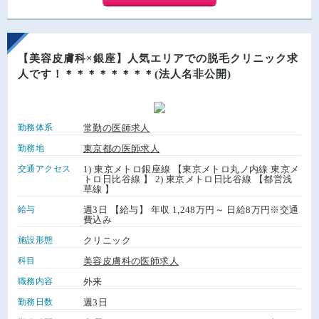
【美容皮膚科×銀座】人気エリアでの脱毛クリニック求
人です！＊＊＊＊＊＊＊＊(法人名非公開)
勤務体系
常勤の医師求人
勤務地
東京都の医師求人
交通アクセス
1) 東京メトロ銀座線 【東京メトロ丸ノ内線 東京メ
トロ日比谷線 】 2) 東京メトロ日比谷線 【都営浅
草線 】
給与
週3日 【給与】 年収 1,248万円～ 日給8万円※交通
費込み
施設形態
クリニック
科目
美容皮膚科の医師求人
職務内容
外来
勤務日数
週3日