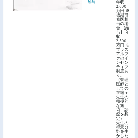
給与
年収
2,000
万円 ※
後期研
修医相
当の場
合 【給
与】 年
収
2,500
万円 ※
プラス
アルフ
ァのイ
ンセン
ティブ
制度あ
り。
（管理
医師と
しての
在籍＋
先生の
積極的
な施
術、診
療を想
定）
先生の
得意分
野を生
かした