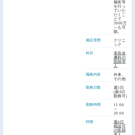
施術等
を行っ
ていた
だくこ
とで
3000万
～も可
能。
施設形態
クリニ
ック
科目
美容皮
膚科の
医師求
人
職務内容
外来、
その他
勤務日数
週5日
(週4日
勤務可)
勤務時間
11:00
～
20:00
特徴
週4日
相談可
の医師
求人
、