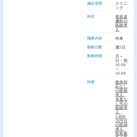
施設形態
クリニ
ック
科目
美容皮
膚科の
医師求
人
職務内容
外来
勤務日数
週5日
勤務時間
月～
日・祝
10:00
～
19:00
特徴
救急対
応なし
の医師
求人
、
当直な
し可の
医師求
人
、
1,800
万円可
の医師
求人
、
院長募