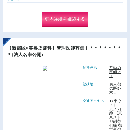
求人詳細を確認する
【新宿区×美容皮膚科】管理医師募集！＊＊＊＊＊＊＊
＊(法人名非公開)
勤務体系
常勤の
医師求
人
勤務地
東京都
の医師
求人
交通アクセス
1) 東京
メトロ
丸ノ内
線 【東
京メト
ロ副都
心線 都
営新宿