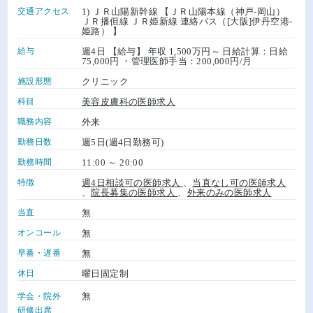
交通アクセス
1) ＪＲ山陽新幹線 【ＪＲ山陽本線（神戸-岡山）
ＪＲ播但線 ＪＲ姫新線 連絡バス（[大阪]伊丹空港-
姫路） 】
給与
週4日 【給与】 年収 1,500万円～ 日給計算：日給
75,000円 ・管理医師手当：200,000円/月
施設形態
クリニック
科目
美容皮膚科の医師求人
職務内容
外来
勤務日数
週5日(週4日勤務可)
勤務時間
11:00 ～ 20:00
特徴
週4日相談可の医師求人
、
当直なし可の医師求人
、
院長募集の医師求人
、
外来のみの医師求人
当直
無
オンコール
無
早番・遅番
無
休日
曜日固定制
無
学会・院外
研修出席