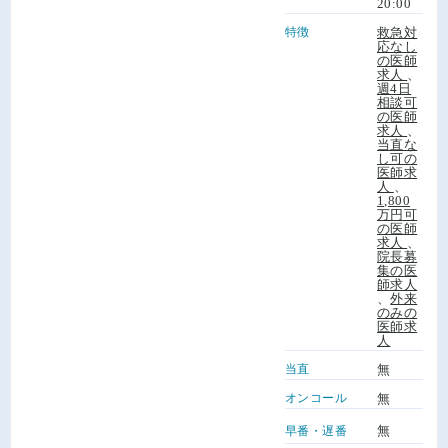
20:00
特徴
救急対
応なし
の医師
求人
、
週4日
相談可
の医師
求人
、
当直な
し可の
医師求
人
、
1,800
万円可
の医師
求人
、
院長募
集の医
師求人
、
外来
のみの
医師求
人
当直
無
オンコール
無
無
早番・遅番