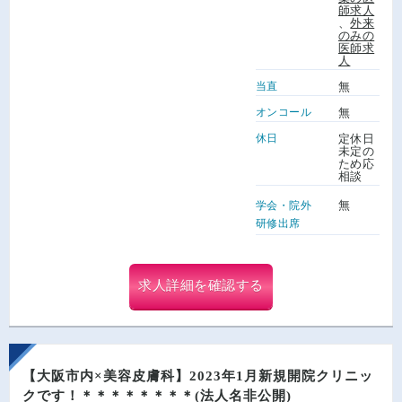
師求人
、
外来
のみの
医師求
人
当直
無
オンコール
無
休日
定休日
未定の
ため応
相談
無
学会・院外
研修出席
求人詳細を確認する
【大阪市内×美容皮膚科】2023年1月新規開院クリニッ
クです！＊＊＊＊＊＊＊＊(法人名非公開)