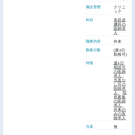
施設形態
クリニ
ック
科目
美容皮
膚科の
医師求
人
職務内容
外来
勤務日数
(週4日
勤務可)
特徴
週4日
相談可
の医師
求人
、
当直な
し可の
医師求
人
、
院
長募集
の医師
求人
、
外来の
みの医
師求人
当直
無