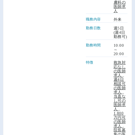
膚科の
医師求
人
職務内容
外来
勤務日数
週5日
(週4日
勤務可)
勤務時間
10:00
～
20:00
特徴
救急対
応なし
の医師
求人
、
週4日
相談可
の医師
求人
、
当直な
し可の
医師求
人
、
1,800
万円可
の医師
求人
、
院長募
集の医