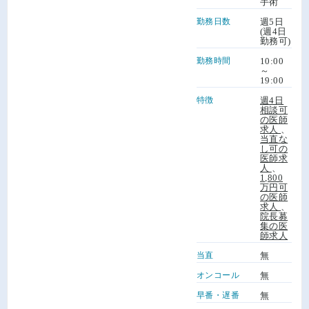
手術
勤務日数
週5日
(週4日
勤務可)
勤務時間
10:00
～
19:00
特徴
週4日
相談可
の医師
求人
、
当直な
し可の
医師求
人
、
1,800
万円可
の医師
求人
、
院長募
集の医
師求人
当直
無
オンコール
無
早番・遅番
無