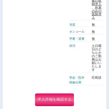
集の医
師求人
、
外来
のみの
医師求
人
当直
無
オンコール
無
早番・遅番
無
休日
土日曜
日のど
ちらか
のご勤
務はお
願いい
たしま
す
応相談
学会・院外
研修出席
求人詳細を確認する