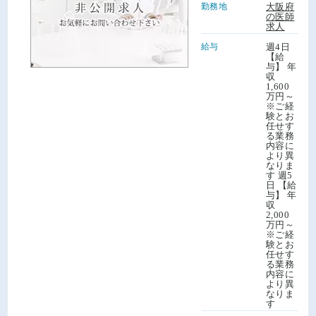
勤務地
大阪府
の医師
求人
給与
週4日
【給
与】 年
収
1,600
万円～
※ご経
験とお
任せす
る業務
内容に
より異
なりま
す 週5
日 【給
与】 年
収
2,000
万円～
※ご経
験とお
任せす
る業務
内容に
より異
なりま
す