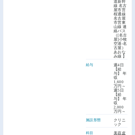
道新幹
線 名古
屋市営
桜通線
名古屋
市営東
山線 連
絡バス
（[名古
屋]小牧
空港-名
古屋）
あおな
み線 】
給与
週4日
【給
与】 年
収
1,600
万円～
週5日
【給
与】 年
収
2,000
万円～
施設形態
クリニ
ック
科目
美容皮