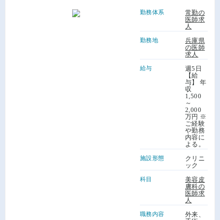
勤務体系
常勤の
医師求
人
勤務地
兵庫県
の医師
求人
給与
週5日
【給
与】 年
収
1,500
～
2,000
万円 ※
ご経験
や勤務
内容に
よる。
施設形態
クリニ
ック
科目
美容皮
膚科の
医師求
人
職務内容
外来、