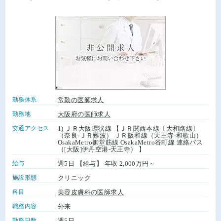
勤務体系
常勤の医師求人
勤務地
大阪府の医師求人
交通アクセス
1) ＪＲ大阪環状線 【ＪＲ関西本線〔大和路線〕
（奈良-ＪＲ難波） ＪＲ阪和線（天王寺-和歌山）
OsakaMetro御堂筋線 OsakaMetro谷町線 連絡バス
（[大阪]伊丹空港-天王寺） 】
給与
週5日 【給与】 年収 2,000万円～
施設形態
クリニック
科目
美容皮膚科の医師求人
職務内容
外来
勤務日数
週5日