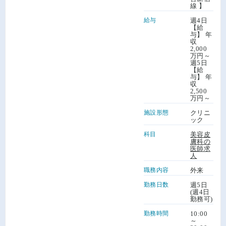
線 】
給与
週4日
【給
与】 年
収
2,000
万円～
週5日
【給
与】 年
収
2,500
万円～
施設形態
クリニ
ック
科目
美容皮
膚科の
医師求
人
職務内容
外来
勤務日数
週5日
(週4日
勤務可)
勤務時間
10:00
～