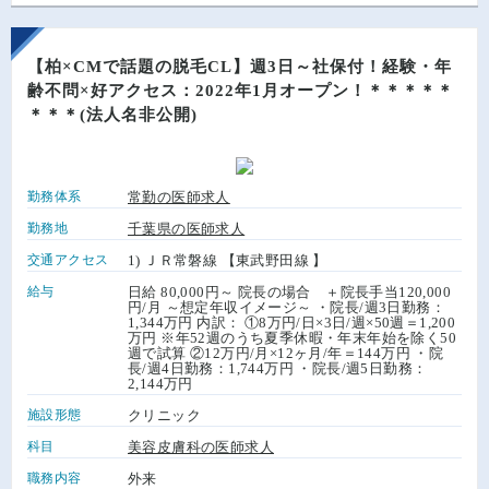
【柏×CMで話題の脱毛CL】週3日～社保付！経験・年
齢不問×好アクセス：2022年1月オープン！＊＊＊＊＊
＊＊＊(法人名非公開)
勤務体系
常勤の医師求人
勤務地
千葉県の医師求人
交通アクセス
1) ＪＲ常磐線 【東武野田線 】
給与
日給 80,000円～ 院長の場合 ＋院長手当120,000
円/月 ～想定年収イメージ～ ・院長/週3日勤務：
1,344万円 内訳： ①8万円/日×3日/週×50週＝1,200
万円 ※年52週のうち夏季休暇・年末年始を除く50
週で試算 ②12万円/月×12ヶ月/年＝144万円 ・院
長/週4日勤務：1,744万円 ・院長/週5日勤務：
2,144万円
施設形態
クリニック
科目
美容皮膚科の医師求人
職務内容
外来