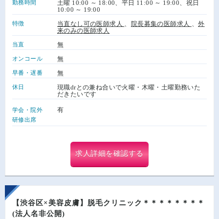
勤務時間
土曜 10:00 ～ 18:00、平日 11:00 ～ 19:00、祝日
10:00 ～ 19:00
特徴
当直なし可の医師求人
、
院長募集の医師求人
、
外
来のみの医師求人
当直
無
オンコール
無
早番・遅番
無
休日
現職drとの兼ね合いで火曜・木曜・土曜勤務いた
だきたいです
有
学会・院外
研修出席
求人詳細を確認する
【渋谷区×美容皮膚】脱毛クリニック＊＊＊＊＊＊＊＊
(法人名非公開)