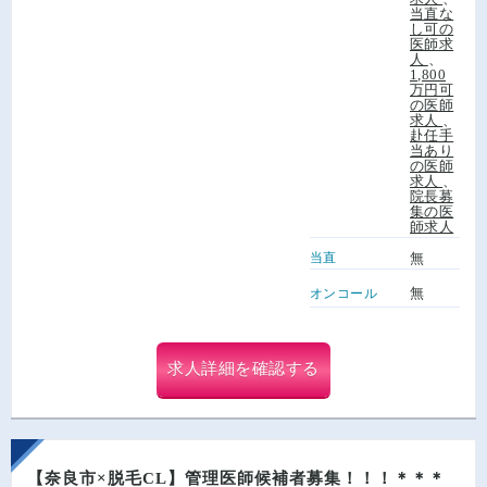
当直な
し可の
医師求
人
、
1,800
万円可
の医師
求人
、
赴任手
当あり
の医師
求人
、
院長募
集の医
師求人
当直
無
無
オンコール
求人詳細を確認する
【奈良市×脱毛CL】管理医師候補者募集！！！＊＊＊