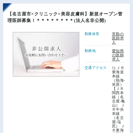
【名古屋市×クリニック×美容皮膚科】新規オープン管
理医師募集！＊＊＊＊＊＊＊＊(法人名非公開)
勤務体系
常勤の
医師求
人
勤務地
愛知県
の医師
求人
交通アクセス
1) ＪＲ
東海道
本線
（熱海-
米原）
【ＪＲ
関西本
線（名
古屋-亀
山） Ｊ
Ｒ中央
本線
（名古
屋-塩
尻） Ｊ
Ｒ東海