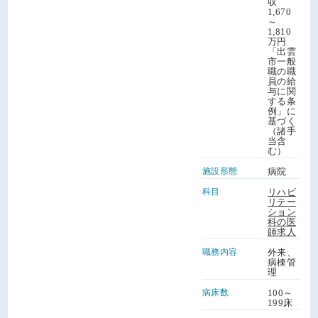
収
1,670
～
1,810
万円
「出雲
市一般
職の職
員の給
与に関
する条
例」に
基づく
（諸手
当含
む）
施設形態
病院
科目
リハビ
リテー
ション
科の医
師求人
職務内容
外来、
病棟管
理
病床数
100～
199床