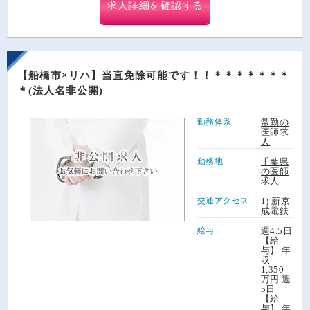
求人詳細を確認する
【船橋市×リハ】当直免除可能です！！＊＊＊＊＊＊＊
＊(法人名非公開)
勤務体系
常勤の
医師求
人
勤務地
千葉県
の医師
求人
交通アクセス
1) 新京
成電鉄
給与
週4.5日
【給
与】 年
収
1,350
万円 週
5日
【給
与】 年