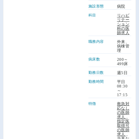
施設形態
病院
科目
リハビ
リテー
ション
科の医
師求人
職務内容
外来、
病棟管
理
病床数
200～
499床
勤務日数
週5日
勤務時間
平日
08:30
～
17:15
特徴
救急対
応なし
の医師
求人
、
指定医
取得可
の医師
求人
、
当直な