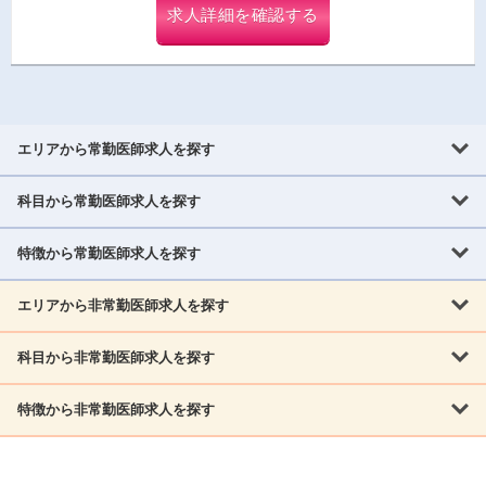
求人詳細を確認する
エリアから常勤医師求人を探す
科目から常勤医師求人を探す
北海道・東北
北海道
青森県
岩手県
宮城県
秋田県
山形県
特徴から常勤医師求人を探す
内科系
福島県
内科
消化器科
呼吸器科
循環器科
腎臓内科
神経内科
エリアから非常勤医師求人を探す
救急対応なし
女性医師歓迎
託児所あり
専門医取得可
関東
内分泌・糖尿病・代謝内科
血液内科
老人内科
人工透析科
指定医取得可
症例豊富
週4日相談可
当直なし可
茨城県
栃木県
群馬県
埼玉県
千葉県
東京都
科目から非常勤医師求人を探す
北海道・東北
外科系
1,800万円可
赴任手当あり
学会補助あり
院長募集
神奈川県
山梨県
北海道
青森県
岩手県
宮城県
秋田県
山形県
リウマチ科
外科
消化器外科
呼吸器外科
心臓血管外科
施設長募集
年齢不問
外来のみ
特徴から非常勤医師求人を探す
内科系
北信越
福島県
脳神経外科
乳腺外科
泌尿器科
整形外科
形成外科
内科
消化器科
呼吸器科
循環器科
腎臓内科
神経内科
新潟県
富山県
石川県
福井県
長野県
内分泌外科
救急対応なし
肛門科
女性医師歓迎
美容外科
託児所あり
小児科
専門医取得可
関東
内分泌・糖尿病・代謝内科
血液内科
老人内科
人工透析科