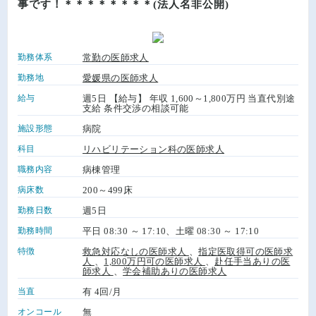
事です！＊＊＊＊＊＊＊＊(法人名非公開)
勤務体系
常勤の医師求人
勤務地
愛媛県の医師求人
給与
週5日 【給与】 年収 1,600～1,800万円 当直代別途
支給 条件交渉の相談可能
施設形態
病院
科目
リハビリテーション科の医師求人
職務内容
病棟管理
病床数
200～499床
勤務日数
週5日
勤務時間
平日 08:30 ～ 17:10、土曜 08:30 ～ 17:10
特徴
救急対応なしの医師求人
、
指定医取得可の医師求
人
、
1,800万円可の医師求人
、
赴任手当ありの医
師求人
、
学会補助ありの医師求人
当直
有 4回/月
オンコール
無