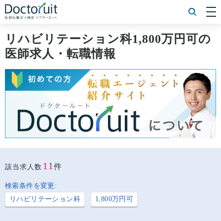
[常勤] エリアから探す
[常勤] 科目から探す
リハビリテーション科1,800万円可の
[常勤] 特徴から探す
医師求人・転職情報
[非常勤] エリアから探す
[非常勤] 科目から探す
[非常勤] 特徴から探す
Doctoruit医師転職特集
Doctoruitについて
運営者情報
プライバシーポリシー
11
件
該当求人数
検索条件を変更:
リハビリテーション科
1,800万円可