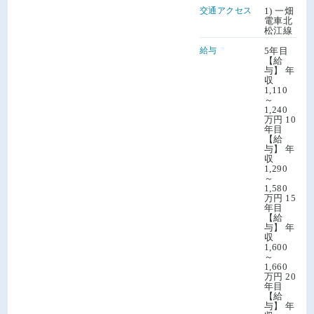
交通アクセス
1) 一畑
電車北
松江線
給与
5年目
【給
与】 年
収
1,110
～
1,240
万円 10
年目
【給
与】 年
収
1,290
～
1,580
万円 15
年目
【給
与】 年
収
1,600
～
1,660
万円 20
年目
【給
与】 年