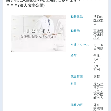
＊＊＊(法人名非公開)
勤務体系
常勤の
医師求
人
勤務地
宮崎県
の医師
求人
交通アクセス
1) ＪＲ
日南線
給与
年収
1,400
～
1,900
万円
施設形態
病院
科目
リハビ
リテー
ション
科の医
師求人
職務内容
外来、
病棟管