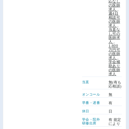
応なし
の医師
求人
、
週4日
相談可
の医師
求人
、
当直な
し可の
医師求
人
、
1,800
万円可
の医師
求人
、
学会補
助あり
の医師
求人
当直
無(有も
応相談)
オンコール
無
早番・遅番
有
休日
日
学会・院外
有 規定
研修出席
により