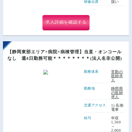
扱い
研修出席
求人詳細を確認する
【静岡東部エリア×病院×病棟管理】当直・オンコール
なし 週4日勤務可能＊＊＊＊＊＊＊＊(法人名非公開)
勤務体系
常勤の
医師求
人
勤務地
静岡県
の医師
求人
交通アクセス
1) 岳南
電車
給与
年収
1,500
～
2,000