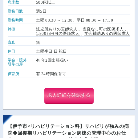
病床数
500床以上
勤務日数
週5日
勤務時間
土曜 08:30 ～ 12:30、平日 08:30 ～ 17:30
特徴
託児所ありの医師求人
、
当直なし可の医師求人
、
1,800万円可の医師求人
、
学会補助ありの医師求人
当直
無
休日
土曜半日 日 祝日
学会・院外
有 年2回出張扱い
研修出席
有 24時間保育可
保育所
求人詳細を確認する
【伊予市×リハビリテーション科】リハビリが強みの病
院◆回復期リハビリテーション病棟の管理中心のお仕