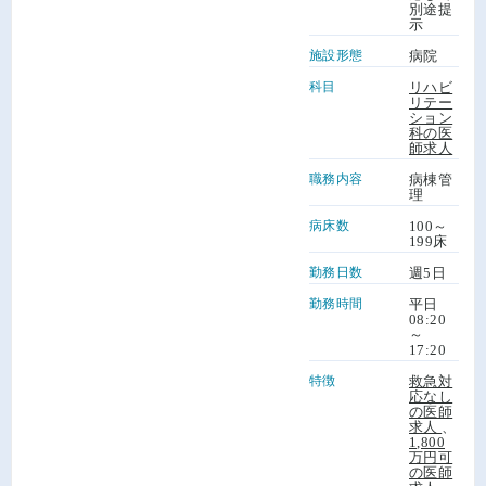
別途提
示
施設形態
病院
科目
リハビ
リテー
ション
科の医
師求人
職務内容
病棟管
理
病床数
100～
199床
勤務日数
週5日
勤務時間
平日
08:20
～
17:20
特徴
救急対
応なし
の医師
求人
、
1,800
万円可
の医師