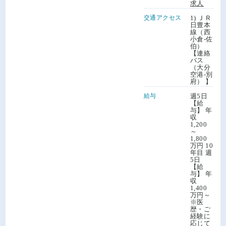
求人
交通アクセス
1) ＪＲ
日豊本
線（西
小倉-佐
伯）
【連絡
バス
（大分
空港-別
府） 】
給与
週5日
【給
与】 年
収
1,200
～
1,800
万円 10
年目 週
5日
【給
与】 年
収
1,400
万円～
※医
歴・ご
経験に
応じて