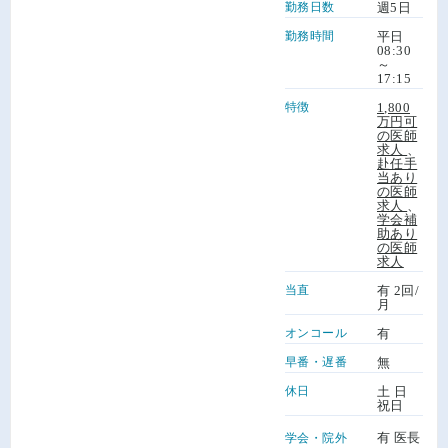
勤務日数
週5日
勤務時間
平日
08:30
～
17:15
特徴
1,800
万円可
の医師
求人
、
赴任手
当あり
の医師
求人
、
学会補
助あり
の医師
求人
当直
有 2回/
月
オンコール
有
早番・遅番
無
休日
土 日
祝日
有 医長
学会・院外