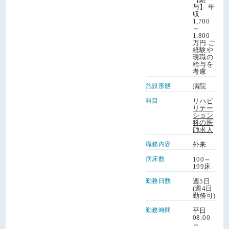
与】 年
収
1,700
～
1,800
万円 ご
経験や
現職の
給与を
考慮
施設形態
病院
科目
リハビ
リテー
ション
科の医
師求人
職務内容
外来
病床数
100～
199床
勤務日数
週5日
(週4日
勤務可)
勤務時間
平日
08:00
～