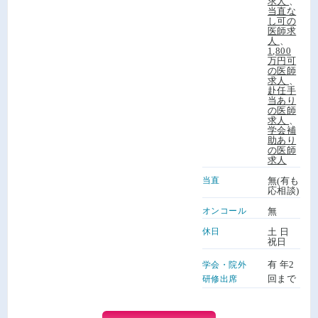
求人
、
当直な
し可の
医師求
人
、
1,800
万円可
の医師
求人
、
赴任手
当あり
の医師
求人
、
学会補
助あり
の医師
求人
当直
無(有も
応相談)
オンコール
無
休日
土 日
祝日
有 年2
学会・院外
回まで
研修出席