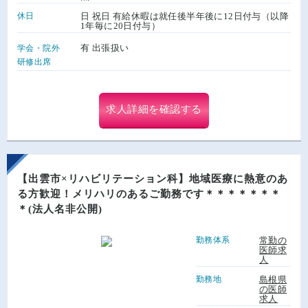
休日
日 祝日 有給休暇は就任後半年後に12日付与（以降
1年毎に20日付与）
有 出張扱い
学会・院外
研修出席
求人詳細を確認する
【出雲市×リハビリテーション科】地域医療に熱意のあ
る方歓迎！メリハリのあるご勤務です＊＊＊＊＊＊＊
＊(法人名非公開)
勤務体系
常勤の
医師求
人
勤務地
島根県
の医師
求人