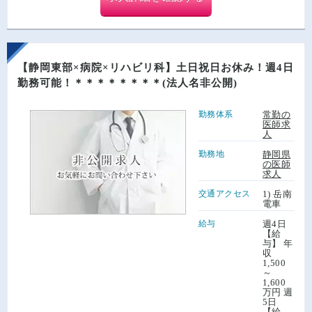
【静岡東部×病院×リハビリ科】土日祝日お休み！週4日
勤務可能！＊＊＊＊＊＊＊＊(法人名非公開)
勤務体系
常勤の
医師求
人
勤務地
静岡県
の医師
求人
交通アクセス
1) 岳南
電車
給与
週4日
【給
与】 年
収
1,500
～
1,600
万円 週
5日
【給