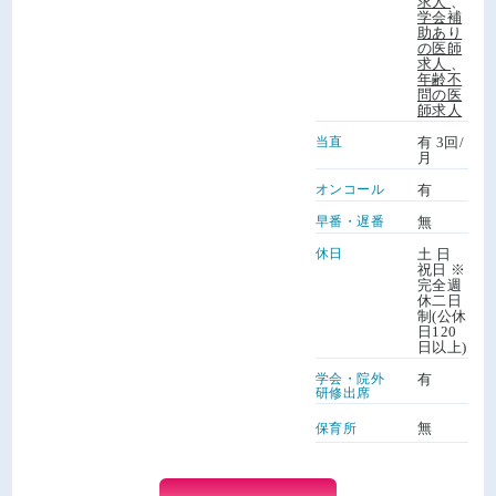
求人
、
学会補
助あり
の医師
求人
、
年齢不
問の医
師求人
当直
有 3回/
月
オンコール
有
早番・遅番
無
休日
土 日
祝日 ※
完全週
休二日
制(公休
日120
日以上)
学会・院外
有
研修出席
無
保育所