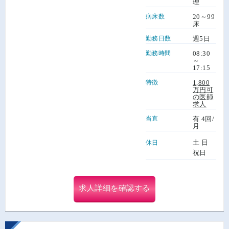
理
病床数
20～99
床
勤務日数
週5日
勤務時間
08:30
～
17:15
特徴
1,800
万円可
の医師
求人
当直
有 4回/
月
土 日
休日
祝日
求人詳細を確認する