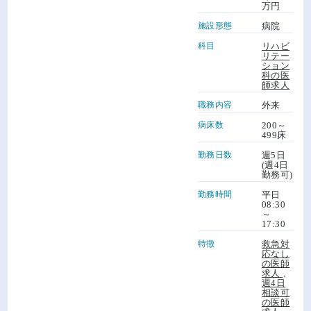
万円
施設形態
病院
科目
リハビ
リテー
ション
科の医
師求人
職務内容
外来
病床数
200～
499床
勤務日数
週5日
(週4日
勤務可)
勤務時間
平日
08:30
～
17:30
特徴
救急対
応なし
の医師
求人
、
週4日
相談可
の医師