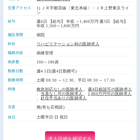
交通アクセス
1) ＪＲ宇都宮線〔東北本線〕・ＪＲ上野東京ライ
ン
給与
週4日 【給与】 年収 ～1,400万円 週5日 【給与】
年収 1,500～1,800万円
施設形態
病院
科目
リハビリテーション科の医師求人
職務内容
病棟管理
病床数
100～199床
勤務日数
週4.5日(週4日勤務可)
勤務時間
土曜 08:30 ～ 12:30、平日 08:30 ～ 17:30
特徴
救急対応なしの医師求人
、
週4日相談可の医師求人
、
当直なし可の医師求人
、
1,800万円可の医師求人
、
赴任手当ありの医師求人
当直
無(有も応相談)
土曜半日 日 祝日
休日
求人詳細を確認する