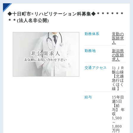
◆十日町市×リハビリテーション科募集◆＊＊＊＊＊＊
＊＊(法人名非公開)
勤務体系
常勤の
医師求
人
勤務地
新潟県
の医師
求人
交通アクセス
1) ＪＲ
飯山線
【北越
急行ほ
くほく
線 】
給与
15年目
週5日
【給
与】 年
収
1,500
～
1,800
万円