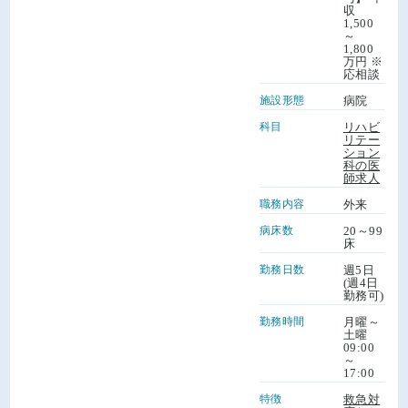
収
1,500
～
1,800
万円 ※
応相談
施設形態
病院
科目
リハビ
リテー
ション
科の医
師求人
職務内容
外来
病床数
20～99
床
勤務日数
週5日
(週4日
勤務可)
勤務時間
月曜～
土曜
09:00
～
17:00
特徴
救急対