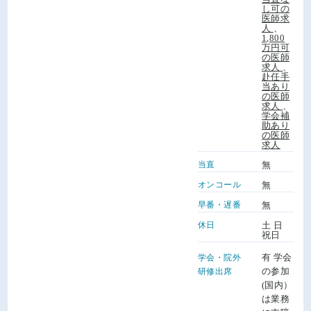
し可の
医師求
人
、
1,800
万円可
の医師
求人
、
赴任手
当あり
の医師
求人
、
学会補
助あり
の医師
求人
当直
無
オンコール
無
早番・遅番
無
休日
土 日
祝日
有 学会
学会・院外
の参加
研修出席
(国内）
は業務