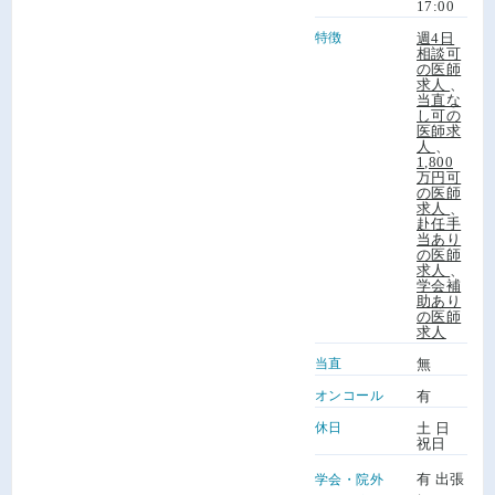
17:00
特徴
週4日
相談可
の医師
求人
、
当直な
し可の
医師求
人
、
1,800
万円可
の医師
求人
、
赴任手
当あり
の医師
求人
、
学会補
助あり
の医師
求人
当直
無
オンコール
有
休日
土 日
祝日
有 出張
学会・院外