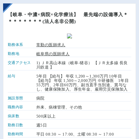
【岐阜・中濃×病院×化学療法】 最先端の設備導入＊
＊＊＊＊＊＊＊(法人名非公開)
勤務体系
常勤の医師求人
勤務地
岐阜県の医師求人
交通アクセス
1) ＪＲ高山本線（岐阜-猪谷） 【ＪＲ太多線 長良
川鉄道 】
給与
5年目 【給与】 年収 1,200～1,300万円 10年目
【給与】 年収 1,500～2,000万円 ※研修医 1年目
55万円、2年目60万円、副当直手当別途、賞与な
し、健康保険加入、厚生年金、雇用労災保険加入
施設形態
病院
職務内容
外来、病棟管理、その他
病床数
500床以上
勤務日数
週5日
勤務時間
平日 08:30 ～ 17:00、土曜 08:30 ～ 17:00