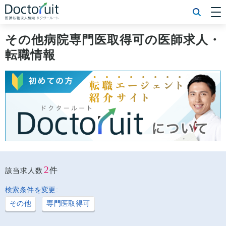
[常勤] エリアから探す
[常勤] 科目から探す
その他病院専門医取得可の医師求人・
[常勤] 特徴から探す
転職情報
[非常勤] エリアから探す
[非常勤] 科目から探す
[非常勤] 特徴から探す
Doctoruit医師転職特集
Doctoruitについて
運営者情報
プライバシーポリシー
2
件
該当求人数
検索条件を変更:
その他
専門医取得可