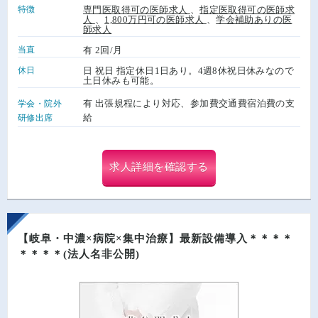
特徴
専門医取得可の医師求人
、
指定医取得可の医師求
人
、
1,800万円可の医師求人
、
学会補助ありの医
師求人
当直
有 2回/月
休日
日 祝日 指定休日1日あり。4週8休祝日休みなので
土日休みも可能。
有 出張規程により対応、参加費交通費宿泊費の支
学会・院外
給
研修出席
求人詳細を確認する
【岐阜・中濃×病院×集中治療】最新設備導入＊＊＊＊
＊＊＊＊(法人名非公開)