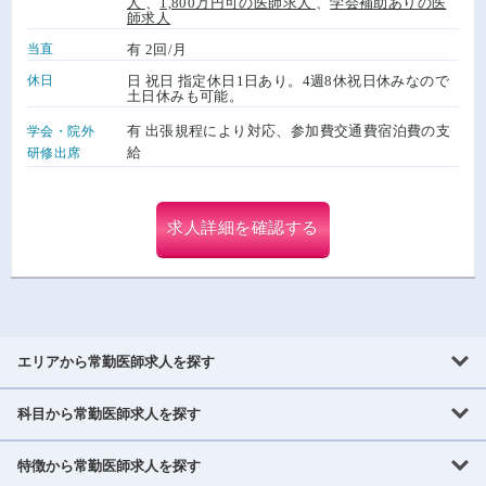
人
、
1,800万円可の医師求人
、
学会補助ありの医
師求人
当直
有 2回/月
休日
日 祝日 指定休日1日あり。4週8休祝日休みなので
土日休みも可能。
有 出張規程により対応、参加費交通費宿泊費の支
学会・院外
給
研修出席
求人詳細を確認する
エリアから常勤医師求人を探す
科目から常勤医師求人を探す
北海道・東北
北海道
青森県
岩手県
宮城県
秋田県
山形県
特徴から常勤医師求人を探す
内科系