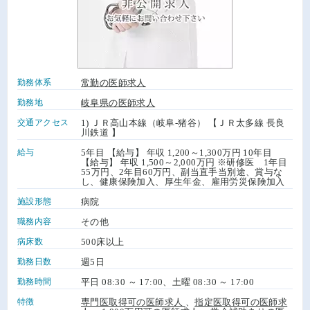
勤務体系
常勤の医師求人
勤務地
岐阜県の医師求人
交通アクセス
1) ＪＲ高山本線（岐阜-猪谷） 【ＪＲ太多線 長良
川鉄道 】
給与
5年目 【給与】 年収 1,200～1,300万円 10年目
【給与】 年収 1,500～2,000万円 ※研修医 1年目
55万円、2年目60万円、副当直手当別途、賞与な
し、健康保険加入、厚生年金、雇用労災保険加入
施設形態
病院
職務内容
その他
病床数
500床以上
勤務日数
週5日
勤務時間
平日 08:30 ～ 17:00、土曜 08:30 ～ 17:00
特徴
専門医取得可の医師求人
、
指定医取得可の医師求