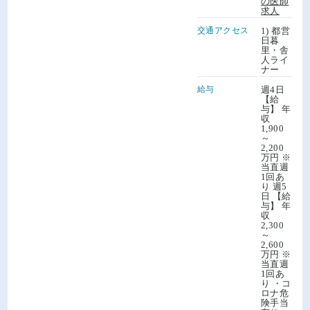
の医師
求人
交通アクセス
1) 都営
日暮
里・舎
人ライ
ナー
給与
週4日
【給
与】 年
収
1,900
～
2,200
万円 ※
当直週
1回あ
り 週5
日 【給
与】 年
収
2,300
～
2,600
万円 ※
当直週
1回あ
り ・コ
ロナ危
険手当