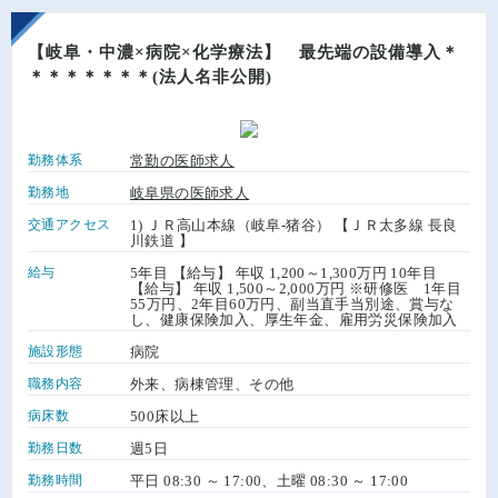
【岐阜・中濃×病院×化学療法】 最先端の設備導入＊
＊＊＊＊＊＊＊(法人名非公開)
勤務体系
常勤の医師求人
勤務地
岐阜県の医師求人
交通アクセス
1) ＪＲ高山本線（岐阜-猪谷） 【ＪＲ太多線 長良
川鉄道 】
給与
5年目 【給与】 年収 1,200～1,300万円 10年目
【給与】 年収 1,500～2,000万円 ※研修医 1年目
55万円、2年目60万円、副当直手当別途、賞与な
し、健康保険加入、厚生年金、雇用労災保険加入
施設形態
病院
職務内容
外来、病棟管理、その他
病床数
500床以上
勤務日数
週5日
勤務時間
平日 08:30 ～ 17:00、土曜 08:30 ～ 17:00