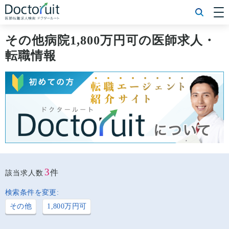
[常勤] エリアから探す
[常勤] 科目から探す
その他病院1,800万円可の医師求人・
[常勤] 特徴から探す
転職情報
[非常勤] エリアから探す
[非常勤] 科目から探す
[非常勤] 特徴から探す
Doctoruit医師転職特集
Doctoruitについて
運営者情報
プライバシーポリシー
3
件
該当求人数
検索条件を変更:
その他
1,800万円可