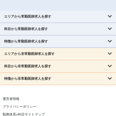
エリアから常勤医師求人を探す
科目から常勤医師求人を探す
北海道・東北
北海道
青森県
岩手県
宮城県
秋田県
山形県
特徴から常勤医師求人を探す
内科系
福島県
内科
消化器科
呼吸器科
循環器科
腎臓内科
神経内科
エリアから非常勤医師求人を探す
救急対応なし
女性医師歓迎
託児所あり
専門医取得可
関東
内分泌・糖尿病・代謝内科
血液内科
老人内科
人工透析科
指定医取得可
症例豊富
週4日相談可
当直なし可
茨城県
栃木県
群馬県
埼玉県
千葉県
東京都
科目から非常勤医師求人を探す
北海道・東北
外科系
1,800万円可
赴任手当あり
学会補助あり
院長募集
神奈川県
山梨県
北海道
青森県
岩手県
宮城県
秋田県
山形県
リウマチ科
外科
消化器外科
呼吸器外科
心臓血管外科
施設長募集
年齢不問
外来のみ
特徴から非常勤医師求人を探す
内科系
北信越
福島県
脳神経外科
乳腺外科
泌尿器科
整形外科
形成外科
内科
消化器科
呼吸器科
循環器科
腎臓内科
神経内科
新潟県
富山県
石川県
福井県
長野県
内分泌外科
救急対応なし
肛門科
女性医師歓迎
美容外科
託児所あり
小児科
専門医取得可
関東
内分泌・糖尿病・代謝内科
血液内科
老人内科
人工透析科
運営者情報
指定医取得可
症例豊富
週4日相談可
当直なし可
東海
茨城県
栃木県
群馬県
埼玉県
千葉県
東京都
その他
プライバシーポリシー
外科系
1,800万円可
赴任手当あり
学会補助あり
院長募集
神奈川県
山梨県
岐阜県
静岡県
愛知県
三重県
眼科
皮膚科
耳鼻咽喉科
精神科
心療内科
放射線科
勤務体系x科目サイトマップ
リウマチ科
外科
消化器外科
呼吸器外科
心臓血管外科
施設長募集
年齢不問
外来のみ