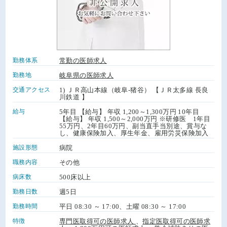
勤務体系
常勤の医師求人
勤務地
岐阜県の医師求人
交通アクセス
1) ＪＲ高山本線（岐阜-猪谷） 【ＪＲ太多線 長良
川鉄道 】
給与
5年目 【給与】 年収 1,200～1,300万円 10年目
【給与】 年収 1,500～2,000万円 ※研修医 1年目
55万円、2年目60万円、副当直手当別途、賞与な
し、健康保険加入、厚生年金、雇用労災保険加入
施設形態
病院
職務内容
その他
病床数
500床以上
勤務日数
週5日
勤務時間
平日 08:30 ～ 17:00、土曜 08:30 ～ 17:00
特徴
専門医取得可の医師求人
、
指定医取得可の医師求