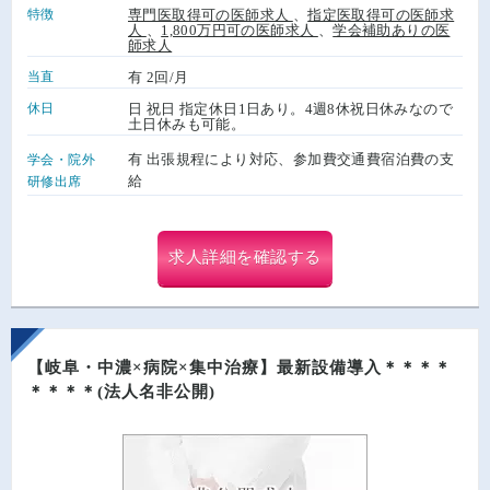
特徴
専門医取得可の医師求人
、
指定医取得可の医師求
人
、
1,800万円可の医師求人
、
学会補助ありの医
師求人
当直
有 2回/月
休日
日 祝日 指定休日1日あり。4週8休祝日休みなので
土日休みも可能。
有 出張規程により対応、参加費交通費宿泊費の支
学会・院外
給
研修出席
求人詳細を確認する
【岐阜・中濃×病院×集中治療】最新設備導入＊＊＊＊
＊＊＊＊(法人名非公開)