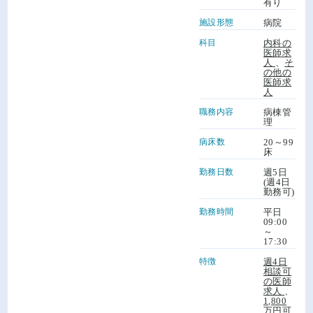
有り
施設形態
病院
科目
内科の
医師求
人
、
そ
の他の
医師求
人
職務内容
病棟管
理
病床数
20～99
床
勤務日数
週5日
(週4日
勤務可)
勤務時間
平日
09:00
～
17:30
特徴
週4日
相談可
の医師
求人
、
1,800
万円可