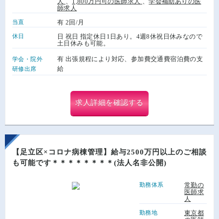
人
、
1,800万円可の医師求人
、
学会補助ありの医
師求人
当直
有 2回/月
休日
日 祝日 指定休日1日あり。4週8休祝日休みなので
土日休みも可能。
有 出張規程により対応、参加費交通費宿泊費の支
学会・院外
給
研修出席
求人詳細を確認する
【足立区×コロナ病棟管理】給与2500万円以上のご相談
も可能です＊＊＊＊＊＊＊＊(法人名非公開)
勤務体系
常勤の
医師求
人
勤務地
東京都