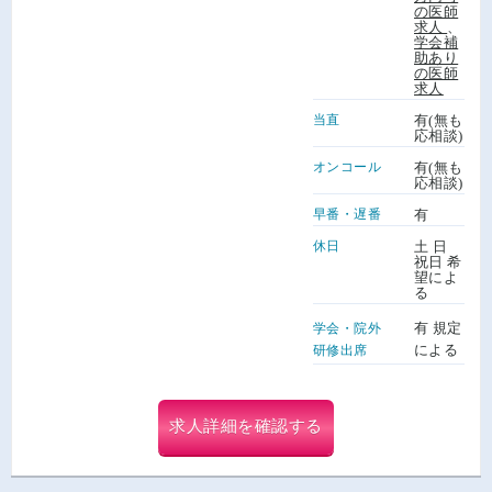
の医師
求人
、
学会補
助あり
の医師
求人
当直
有(無も
応相談)
オンコール
有(無も
応相談)
早番・遅番
有
休日
土 日
祝日 希
望によ
る
有 規定
学会・院外
による
研修出席
求人詳細を確認する