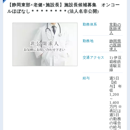
【静岡東部×老健×施設長】施設長候補募集 オンコー
ルほぼなし＊＊＊＊＊＊＊＊(法人名非公開)
勤務体系
常勤の
医師求
人
勤務地
静岡県
の医師
求人
交通アクセス
1) 伊豆
箱根鉄
道駿豆
線
給与
週5日
【給
与】 年
収
1,200
～
1,400
万円 ※
表記は
週5日
の勤務
の場合
の給与