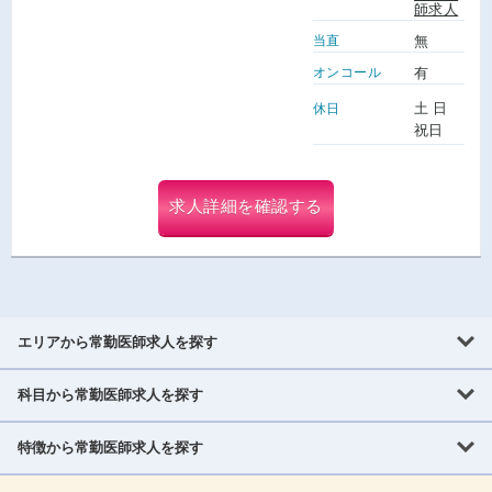
師求人
当直
無
オンコール
有
土 日
休日
祝日
求人詳細を確認する
エリアから常勤医師求人を探す
科目から常勤医師求人を探す
北海道・東北
北海道
青森県
岩手県
宮城県
秋田県
山形県
特徴から常勤医師求人を探す
内科系
福島県
内科
消化器科
呼吸器科
循環器科
腎臓内科
神経内科