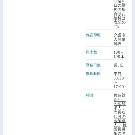
※週4
日の勤
務の場
合はお
給料は
表記の
4/5
施設形態
介護老
人保健
施設
病床数
100～
199床
勤務日数
週5日
勤務時間
平日
08:30
～
17:00
特徴
救急対
応なし
の医師
求人
、
当直な
し可の
医師求
人
、
施
設長募
集の医