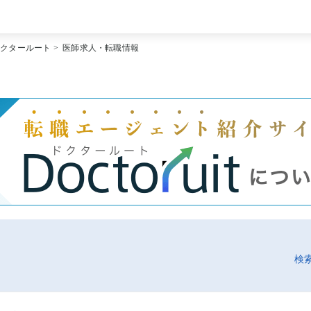
[常勤] エリアから探す
ドクタールート
>
医師求人・転職情報
[常勤] 科目から探す
[常勤] 特徴から探す
[非常勤] エリアから探す
[非常勤] 科目から探す
[非常勤] 特徴から探す
Doctoruit医師転職特集
Doctoruitについて
運営者情報
プライバシーポリシー
検