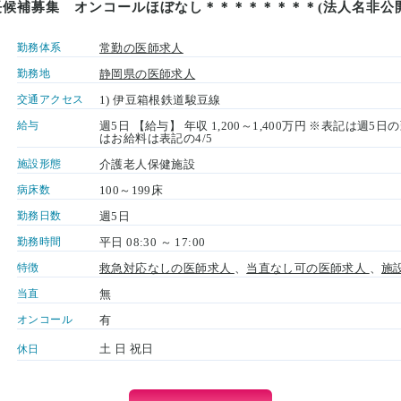
長候補募集 オンコールほぼなし＊＊＊＊＊＊＊＊(法人名非公開
勤務体系
常勤の医師求人
勤務地
静岡県の医師求人
交通アクセス
1) 伊豆箱根鉄道駿豆線
給与
週5日 【給与】 年収 1,200～1,400万円 ※表記は週
はお給料は表記の4/5
施設形態
介護老人保健施設
病床数
100～199床
勤務日数
週5日
勤務時間
平日 08:30 ～ 17:00
特徴
救急対応なしの医師求人
、
当直なし可の医師求人
、
施
当直
無
オンコール
有
土 日 祝日
休日