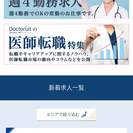
提携先は順次拡大中
2019年7月現在は医師転職ドットコム、M3キャリアエージェン
ト、Dr.転職なびなど主要な医師転職エージェントと様々な形で
提携を結んでいます。 今後も医師の皆さまに安心してご利用い
ただける国内最大の医師転職エージェント紹介サイトとなるべ
く順次提携サイトの医師求人も公開していきます。
掲載希望の医療機関関係者様へ
ドクタールートはサイトの性質上、各医療機関様の求人を直接
新着求人一覧
記載することはしておりません。 また、提携先転職エージェン
トを通じての掲載依頼についてもお請け出来かねますので ご了
承くださいますよう、宜しくお願い致します。
エリアで絞り込む
提携希望の転職エージェント様へ