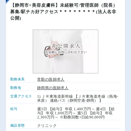
ドクタールートとの提携希望の転職エージェント様は お手数で
【静岡市×美容皮膚科】未経験可/管理医師（院長）
募集/駅チカ好アクセス＊＊＊＊＊＊＊＊(法人名非
すが下記問い合わせフォームよりご連絡をお願い致します。
公開)
お問合せはこちら
医師求人の検索はこちらから
常勤求人を探す
非常勤求人を探す
勤務体系
常勤の医師求人
勤務地
静岡県の医師求人
交通アクセス
1) ＪＲ東海道新幹線 【ＪＲ東海道本線（熱海-
米原） 連絡バス（静岡空港-静岡） 】
給与
週3日 【給与】 年収 1,400万円～ 週4日 【給
与】 年収 1,800万円～ 週5日 【給与】 年収
2,300万円～ ※勤務回数×日給90,000円
施設形態
クリニック