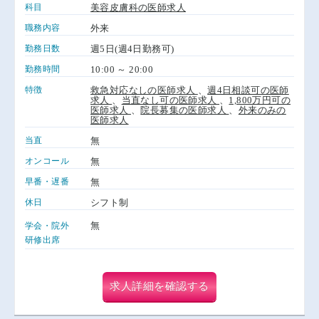
科目
美容皮膚科の医師求人
職務内容
外来
勤務日数
週5日(週4日勤務可)
勤務時間
10:00 ～ 20:00
特徴
救急対応なしの医師求人
、
週4日相談可の医師
求人
、
当直なし可の医師求人
、
1,800万円可の
医師求人
、
院長募集の医師求人
、
外来のみの
医師求人
当直
無
オンコール
無
早番・遅番
無
休日
シフト制
無
学会・院外
研修出席
求人詳細を確認する