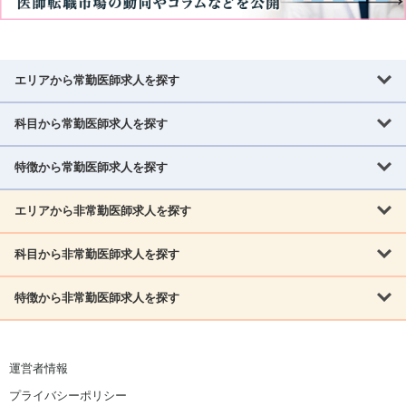
年度が変わり市場が動き出す4月～6月の医師の求
人・転職市場の動向
エリアから常勤医師求人を探す
年度が変わったばかりの4月から6月の医師求人・転職市場の傾向に
科目から常勤医師求人を探す
北海道・東北
ついてですが年度末である3月に前年度の採用を終えた医療機関が
多いため、有効求人倍率は6.5前後と他の月と比較して市場は落ち着
北海道
青森県
岩手県
宮城県
秋田県
山形県
特徴から常勤医師求人を探す
内科系
く傾向にあります。
福島県
内科
消化器科
呼吸器科
循環器科
腎臓内科
神経内科
エリアから非常勤医師求人を探す
救急対応なし
女性医師歓迎
託児所あり
専門医取得可
関東
内分泌・糖尿病・代謝内科
血液内科
老人内科
人工透析科
有効求人倍率や求人数はやや落ち込む傾向にある4月から6月の医師
指定医取得可
症例豊富
週4日相談可
当直なし可
茨城県
栃木県
群馬県
埼玉県
千葉県
東京都
科目から非常勤医師求人を探す
求人・転職市場ですが「年度末の3月中に採用したかったが決まら
北海道・東北
外科系
1,800万円可
赴任手当あり
学会補助あり
院長募集
なかった」「急な欠員がでてしまったため急いで人員を充足させる
神奈川県
山梨県
北海道
青森県
岩手県
宮城県
秋田県
山形県
必要がある」といった理由で条件を引き上げる医療機関も少なくあ
リウマチ科
外科
消化器外科
呼吸器外科
心臓血管外科
施設長募集
年齢不問
外来のみ
特徴から非常勤医師求人を探す
内科系
りません。そのため思わぬ市場が落ち着く傾向にある時期にも関わ
北信越
福島県
脳神経外科
乳腺外科
泌尿器科
整形外科
形成外科
内科
消化器科
呼吸器科
循環器科
腎臓内科
神経内科
らず好条件に求人に出くわすケースも珍しくありません。ボーナス
新潟県
富山県
石川県
福井県
長野県
内分泌外科
救急対応なし
肛門科
女性医師歓迎
美容外科
託児所あり
小児科
専門医取得可
の支給時期である7月以降は転職活動を始める医師が徐々に増える
関東
内分泌・糖尿病・代謝内科
血液内科
老人内科
人工透析科
運営者情報
シーズンでもあるため条件に満足のいく求人があれば早めに先行を
指定医取得可
症例豊富
週4日相談可
当直なし可
東海
茨城県
栃木県
群馬県
埼玉県
千葉県
東京都
その他
進めておくのも手です。
プライバシーポリシー
外科系
1,800万円可
赴任手当あり
学会補助あり
院長募集