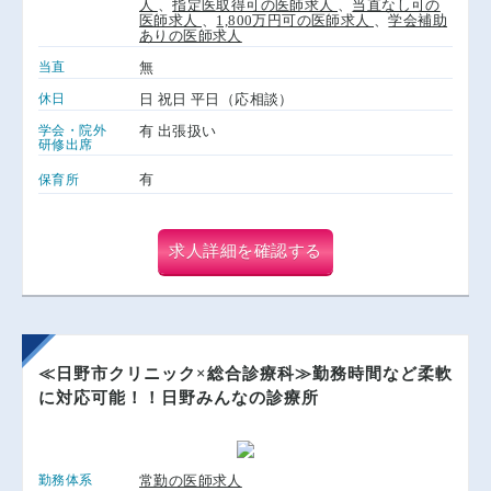
人
、
指定医取得可の医師求人
、
当直なし可の
医師求人
、
1,800万円可の医師求人
、
学会補助
ありの医師求人
当直
無
休日
日 祝日 平日（応相談）
学会・院外
有 出張扱い
研修出席
有
保育所
求人詳細を確認する
≪日野市クリニック×総合診療科≫勤務時間など柔軟
に対応可能！！日野みんなの診療所
勤務体系
常勤の医師求人