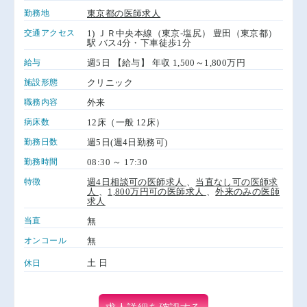
勤務地
東京都の医師求人
交通アクセス
1) ＪＲ中央本線（東京-塩尻） 豊田（東京都）
駅 バス4分・下車徒歩1分
給与
週5日 【給与】 年収 1,500～1,800万円
施設形態
クリニック
職務内容
外来
病床数
12床（一般 12床）
勤務日数
週5日(週4日勤務可)
勤務時間
08:30 ～ 17:30
特徴
週4日相談可の医師求人
、
当直なし可の医師求
人
、
1,800万円可の医師求人
、
外来のみの医師
求人
当直
無
オンコール
無
土 日
休日