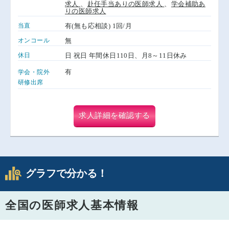
求人
、
赴任手当ありの医師求人
、
学会補助あ
りの医師求人
当直
有(無も応相談) 1回/月
オンコール
無
休日
日 祝日 年間休日110日、月8～11日休み
有
学会・院外
研修出席
求人詳細を確認する
グラフで分かる！
全国の医師求人基本情報