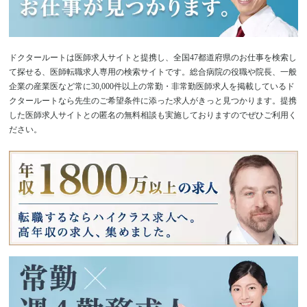
素早く簡単に信頼できる求人情報をお届けすることを目的に
WEBサイトの品質の改善や提携先転職エージェントの拡大を行
っております。
ドクタールートは医師求人サイトと提携し、全国47都道府県のお仕事を検索し
て探せる、医師転職求人専用の検索サイトです。総合病院の役職や院長、一般
企業の産業医など常に30,000件以上の常勤・非常勤医師求人を掲載しているド
信頼され、検索しやすいサイトになるための取り
クタールートなら先生のご希望条件に添った求人がきっと見つかります。提携
組み
した医師求人サイトとの匿名の無料相談も実施しておりますのでぜひご利用く
ださい。
ドクタールートは医師転職エージェントの取り扱っている求人
や、医師転職エージェントの紹介をしているWEBサイトです。
そのため会員登録機能などのサービスはなく、医師の皆さまの
個人情報をいただくことはありません。 また、ドクタールート
では暗号化通信を実装し、安心してサイト内の求人情報などを
閲覧できるようなWEBサイトになっております。 サイト内の検
索機能も医師の皆さまに快適に求人情報を検索していただくた
めに簡単にご希望の求人を検索できるよう設計しています。