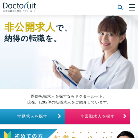
[常勤] エリアから探す
[常勤] 科目から探す
非公開求人
で、
[常勤] 特徴から探す
[非常勤] エリアから探す
納得の転職を。
[非常勤] 科目から探す
[非常勤] 特徴から探す
Doctoruit医師転職特集
Doctoruitについて
運営者情報
プライバシーポリシー
医師転職求人を探すならドクタールート。
現在、
1295
件の転職求人をご紹介しています。
常勤求人を探す
非常勤求人を探す