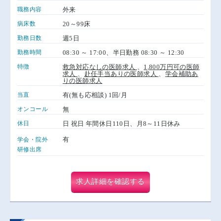
職務内容
外来
病床数
20～99床
勤務日数
週5日
勤務時間
08:30 ～ 17:00、半日勤務 08:30 ～ 12:30
特徴
救急対応なしの医師求人
、
1,800万円可の医師
求人
、
赴任手当ありの医師求人
、
学会補助あ
りの医師求人
当直
有(無も応相談) 1回/月
オンコール
無
休日
日 祝日 年間休日110日、月8～11日休み
有
学会・院外
研修出席
求人詳細を確認する