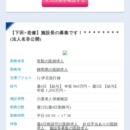
求人詳細を確認する
【下田×老健】施設長の募集です！＊＊＊＊＊＊＊＊
(法人名非公開)
勤務体系
常勤の医師求人
勤務地
静岡県の医師求人
交通アクセス
1) 伊豆急行線
給与
週4日 【給与】 年収 960万円～ 週5日 【給与】
年収 1,200万円～
施設形態
介護老人保健施設
勤務日数
週5日(週4日勤務可)
勤務時間
平日 08:30 ～ 17:30
特徴
週4日相談可の医師求人
、
赴任手当ありの医師
求人
、
施設長募集の医師求人