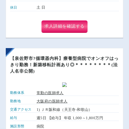
土 日
休日
求人詳細を確認する
【泉佐野市?循環器内科】療養型病院でオンオフはっ
きり勤務！新築移転計画あり◎＊＊＊＊＊＊＊＊(法
人名非公開)
勤務体系
常勤の医師求人
勤務地
大阪府の医師求人
交通アクセス
1) ＪＲ阪和線（天王寺-和歌山）
給与
週5日 【給与】 年収 1,000～1,800万円
施設形態
病院