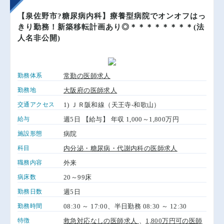
【泉佐野市?糖尿病内科】療養型病院でオンオフはっ
きり勤務！新築移転計画あり◎＊＊＊＊＊＊＊＊(法
人名非公開)
勤務体系
常勤の医師求人
勤務地
大阪府の医師求人
交通アクセス
1) ＪＲ阪和線（天王寺-和歌山）
給与
週5日 【給与】 年収 1,000～1,800万円
施設形態
病院
科目
内分泌・糖尿病・代謝内科の医師求人
職務内容
外来
病床数
20～99床
勤務日数
週5日
勤務時間
08:30 ～ 17:00、半日勤務 08:30 ～ 12:30
特徴
救急対応なしの医師求人
、
1,800万円可の医師