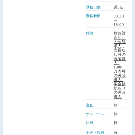
勤務日数
週5日
勤務時間
08:30
～
18:00
特徴
救急対
応なし
の医師
求人
、
当直な
し可の
医師求
人
、
1,800
万円可
の医師
求人
、
学会補
助あり
の医師
求人
当直
無
オンコール
無
休日
日
有
学会・院外