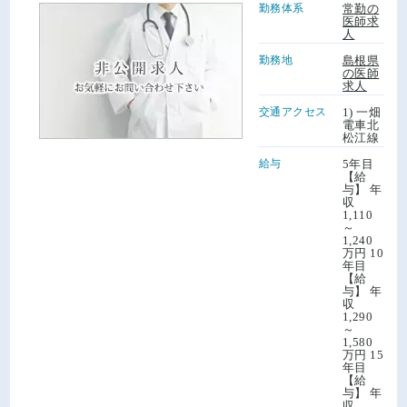
勤務体系
常勤の
医師求
島根県の眼科求人
- 2件
島根県の放射線科求人
- 1件
島根県の学会補助ありの求人
- 12件
島根県の年齢不問の求人
- 7件
人
島根県のリハビリテーション科求人
- 2件
島根県のその他求人
- 1件
島根県の外来のみの求人
- 2件
勤務地
島根県
の医師
求人
交通アクセス
1) 一畑
電車北
松江線
給与
5年目
【給
与】 年
収
1,110
～
1,240
万円 10
年目
【給
与】 年
収
1,290
～
1,580
万円 15
年目
【給
与】 年
収