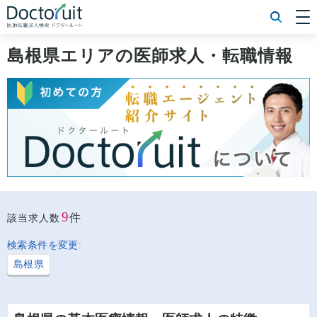
[常勤] エリアから探す
[常勤] 科目から探す
島根県エリアの医師求人・転職情報
[常勤] 特徴から探す
[非常勤] エリアから探す
[非常勤] 科目から探す
[非常勤] 特徴から探す
Doctoruit医師転職特集
Doctoruitについて
運営者情報
プライバシーポリシー
9
件
該当求人数
検索条件を変更:
島根県