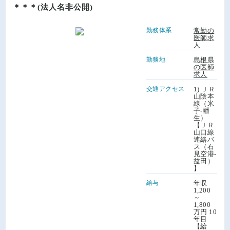
＊＊＊(法人名非公開)
勤務体系
常勤の
医師求
人
勤務地
島根県
の医師
求人
交通アクセス
1) ＪＲ
山陰本
線（米
子-幡
生）
【ＪＲ
山口線
連絡バ
ス（石
見空港-
益田）
】
給与
年収
1,200
～
1,800
万円 10
年目
【給