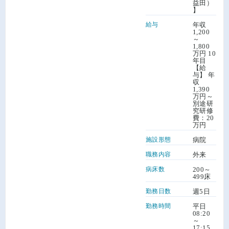
益田）
】
給与
年収
1,200
～
1,800
万円 10
年目
【給
与】 年
収
1,390
万円～
別途研
究研修
費：20
万円
施設形態
病院
職務内容
外来
病床数
200～
499床
勤務日数
週5日
勤務時間
平日
08:20
～
17:15