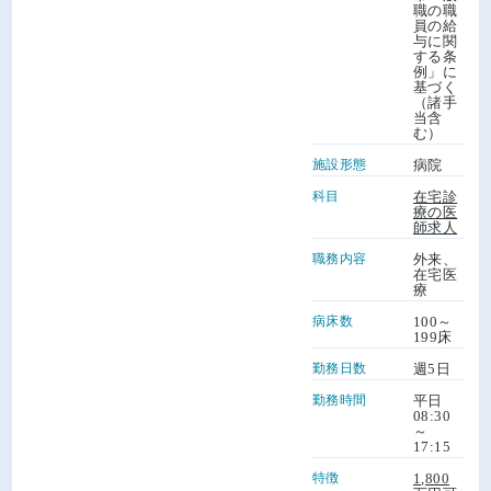
職の職
員の給
与に関
する条
例」に
基づく
（諸手
当含
む）
施設形態
病院
科目
在宅診
療の医
師求人
職務内容
外来、
在宅医
療
病床数
100～
199床
勤務日数
週5日
勤務時間
平日
08:30
～
17:15
特徴
1,800