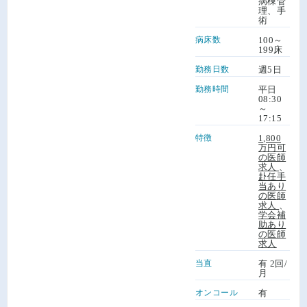
病棟管
理、手
術
病床数
100～
199床
勤務日数
週5日
勤務時間
平日
08:30
～
17:15
特徴
1,800
万円可
の医師
求人
、
赴任手
当あり
の医師
求人
、
学会補
助あり
の医師
求人
当直
有 2回/
月
オンコール
有