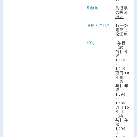
勤務地
島根県
の医師
求人
交通アクセス
1) 一畑
電車北
松江線
給与
5年目
【給
与】 年
収
1,110
～
1,240
万円 10
年目
【給
与】 年
収
1,290
～
1,580
万円 15
年目
【給
与】 年
収
1,600
～