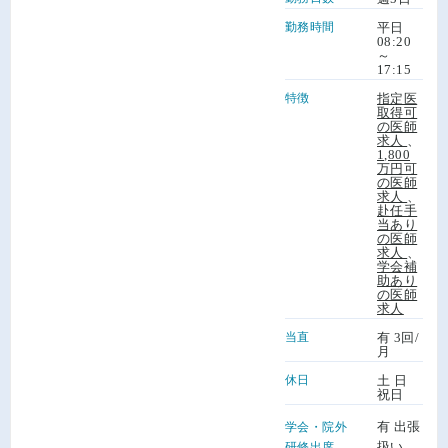
勤務時間
平日
08:20
～
17:15
特徴
指定医
取得可
の医師
求人
、
1,800
万円可
の医師
求人
、
赴任手
当あり
の医師
求人
、
学会補
助あり
の医師
求人
当直
有 3回/
月
休日
土 日
祝日
有 出張
学会・院外
扱い
研修出席