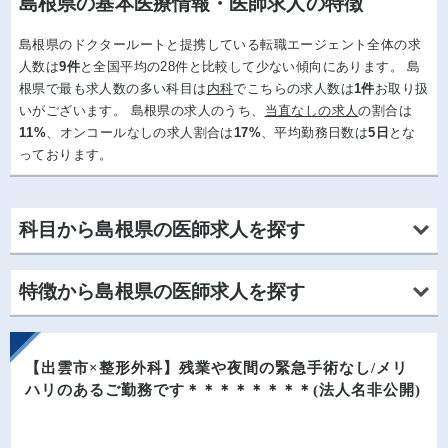
島根県の基本医療情報・医師求人の特徴
島根県のドクタールートと提携している転職エージェント全体の求
人数は
9件
と全国平均の28件と比較して少ない傾向にあります。 島
根県で最も求人数の多い科目は
内科
でこちらの求人数は
1件
お取り扱
いがございます。 島根県の求人のうち、
当直なしの求人
の割合は
11%
、オンコールなしの求人割合は
17%
、平均勤務日数は
5日
とな
っております。
科目から島根県の医師求人を探す
島根県の内科求人
- 7件
島根県の消化器科求人
- 2件
特徴から島根県の医師求人を探す
島根県の呼吸器科求人
- 3件
島根県の腎臓内科求人
- 2件
島根県の神経内科求人
- 1件
島根県の救急対応なしの求人
- 2件
島根県の託児所ありの求人
- 5件
島根県の内分泌・糖尿病・代謝内科求人
- 1件
島根県の専門医取得可の求人
- 6件
【出雲市×整形外科】残業や夜間の緊急手術なし/メリ
島根県の人工透析科求人
- 2件
島根県の外科求人
- 1件
島根県の指定医取得可の求人
- 9件
ハリのあるご勤務です＊＊＊＊＊＊＊＊(法人名非公開)
島根県の消化器外科求人
- 2件
島根県の脳神経外科求人
- 1件
島根県の週4日相談可の求人
- 5件
島根県の1,800万円可の求人
- 3件
島根県の泌尿器科求人
- 4件
島根県の整形外科求人
- 4件
島根県の赴任手当ありの求人
- 11件