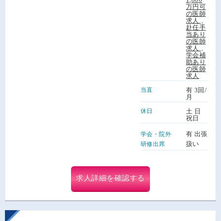
万円可
の医師
求人
、
赴任手
当あり
の医師
求人
、
学会補
助あり
の医師
求人
当直
有 3回/
月
休日
土 日
祝日
有 出張
学会・院外
扱い
研修出席
求人詳細を確認する