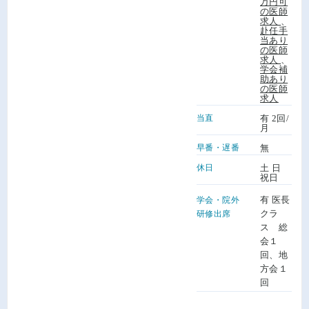
万円可
の医師
求人
、
赴任手
当あり
の医師
求人
、
学会補
助あり
の医師
求人
当直
有 2回/
月
早番・遅番
無
休日
土 日
祝日
有 医長
学会・院外
クラ
研修出席
ス 総
会１
回、地
方会１
回