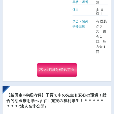
早番・遅番
無
休日
土 日
祝日
有 医長
学会・院外
クラ
研修出席
ス 総
会１
回、地
方会１
回
求人詳細を確認する
【益田市×神経内科】子育て中の先生も安心の環境！総
合的な医療を学べます！充実の福利厚生！＊＊＊＊＊
＊＊＊(法人名非公開)