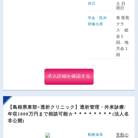
休日
土 日
祝日
有 医長
学会・院外
クラ
研修出席
ス 総
会１
回、地
方会１
回
求人詳細を確認する
【島根県東部×透析クリニック】透析管理・外来診療/
年収1800万円まで相談可能☆＊＊＊＊＊＊＊＊(法人名
非公開)
勤務体系
常勤の