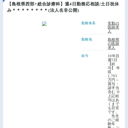
【島根県西部×総合診療科】週4日勤務応相談/土日祝休
み＊＊＊＊＊＊＊＊(法人名非公開)
勤務体系
常勤の
医師求
人
勤務地
島根県
の医師
求人
給与
10年目
週5日
【給
与】 年
収
1,795
万円～
賞与・
諸手当
含む ※
上記給
与はあ
くまで
も目安
です。
先生
のご経
験年
数・ご