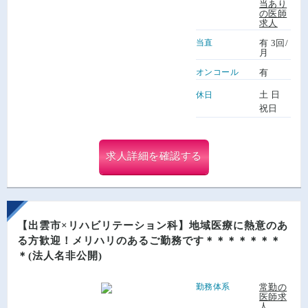
当あり
の医師
求人
当直
有 3回/
月
オンコール
有
土 日
休日
祝日
求人詳細を確認する
【出雲市×リハビリテーション科】地域医療に熱意のあ
る方歓迎！メリハリのあるご勤務です＊＊＊＊＊＊＊
＊(法人名非公開)
勤務体系
常勤の
医師求
人