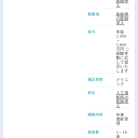
医師求
人
勤務地
島根県
の医師
求人
給与
年収
1,500
～
1,800
万円 ご
経験年
数に応
じて提
示いた
します
施設形態
クリニ
ック
科目
人工透
析科の
医師求
人
職務内容
外来、
透析管
理
病床数
1～19
床