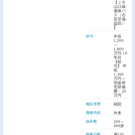
【ＪＲ
山口線
連絡バ
ス（石
見空港-
益田）
】
給与
年収
1,200
～
1,800
万円 10
年目
【給
与】 年
収
1,390
万円～
別途研
究研修
費：20
万円
施設形態
病院
職務内容
外来
病床数
200～
499床
勤務日数
週5日