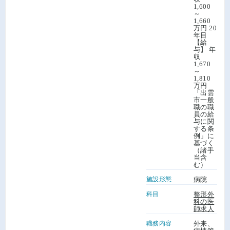
1,600
～
1,660
万円 20
年目
【給
与】 年
収
1,670
～
1,810
万円
「出雲
市一般
職の職
員の給
与に関
する条
例」に
基づく
（諸手
当含
む）
施設形態
病院
科目
整形外
科の医
師求人
職務内容
外来、