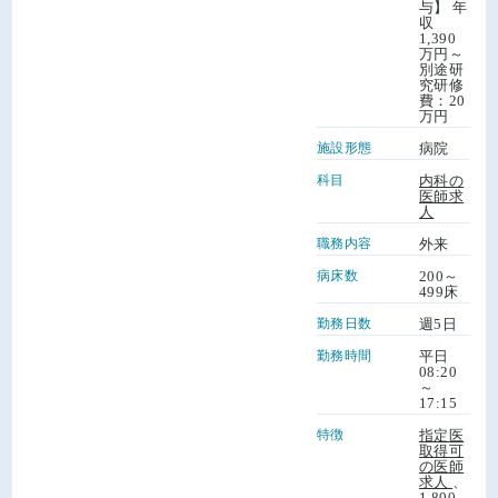
与】 年
収
1,390
万円～
別途研
究研修
費：20
万円
施設形態
病院
科目
内科の
医師求
人
職務内容
外来
病床数
200～
499床
勤務日数
週5日
勤務時間
平日
08:20
～
17:15
特徴
指定医
取得可
の医師
求人
、
1,800