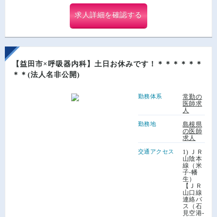
求人詳細を確認する
【益田市×呼吸器内科】土日お休みです！＊＊＊＊＊＊
＊＊(法人名非公開)
勤務体系
常勤の
医師求
人
勤務地
島根県
の医師
求人
交通アクセス
1) ＪＲ
山陰本
線（米
子-幡
生）
【ＪＲ
山口線
連絡バ
ス（石
見空港-