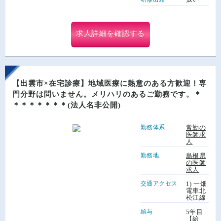
求人詳細を確認する
【出雲市×在宅診療】地域医療に熱意のある方歓迎！専
門分野は問いません。メリハリのあるご勤務です。＊
＊＊＊＊＊＊＊(法人名非公開)
勤務体系
常勤の
医師求
人
勤務地
島根県
の医師
求人
交通アクセス
1) 一畑
電車北
松江線
給与
5年目
【給