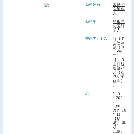
勤務体系
常勤の
医師求
人
勤務地
島根県
の医師
求人
交通アクセス
1) ＪＲ
山陰本
線（米
子-幡
生）
【ＪＲ
山口線
連絡バ
ス（石
見空港-
益田）
】
給与
年収
1,200
～
1,800
万円 10
年目
【給
与】 年
収
1,390