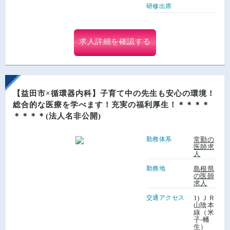
研修出席
求人詳細を確認する
【益田市×循環器内科】子育て中の先生も安心の環境！
総合的な医療を学べます！充実の福利厚生！＊＊＊＊
＊＊＊＊(法人名非公開)
勤務体系
常勤の
医師求
人
勤務地
島根県
の医師
求人
交通アクセス
1) ＪＲ
山陰本
線（米
子-幡
生）