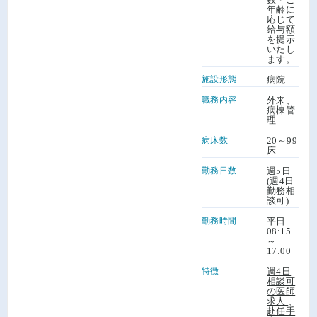
年齢に
応じて
給与額
を提示
いたし
ます。
施設形態
病院
職務内容
外来、
病棟管
理
病床数
20～99
床
勤務日数
週5日
(週4日
勤務相
談可)
勤務時間
平日
08:15
～
17:00
特徴
週4日
相談可
の医師
求人
、
赴任手