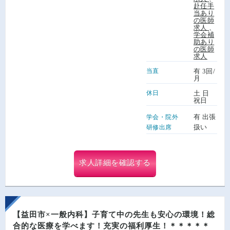
赴任手
当あり
の医師
求人
、
学会補
助あり
の医師
求人
当直
有 3回/
月
休日
土 日
祝日
有 出張
学会・院外
扱い
研修出席
求人詳細を確認する
【益田市×一般内科】子育て中の先生も安心の環境！総
合的な医療を学べます！充実の福利厚生！＊＊＊＊＊