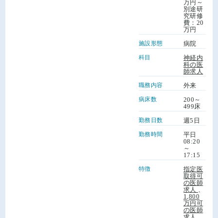
万円～
別途研
究研修
費：20
万円
施設形態
病院
科目
神経内
科の医
師求人
職務内容
外来
病床数
200～
499床
勤務日数
週5日
勤務時間
平日
08:20
～
17:15
特徴
指定医
取得可
の医師
求人
、
1,800
万円可
の医師
求人
、