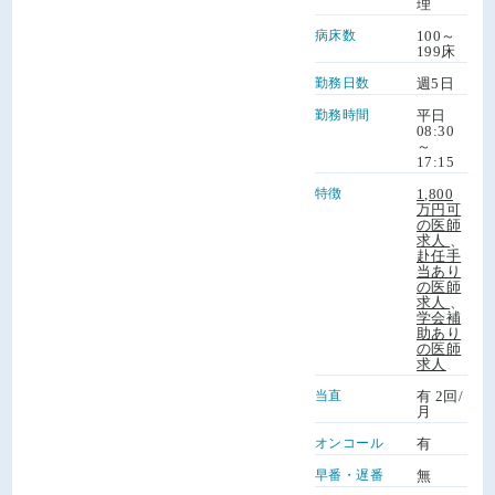
理
病床数
100～
199床
勤務日数
週5日
勤務時間
平日
08:30
～
17:15
特徴
1,800
万円可
の医師
求人
、
赴任手
当あり
の医師
求人
、
学会補
助あり
の医師
求人
当直
有 2回/
月
オンコール
有
早番・遅番
無