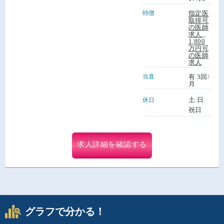
特徴
指定医
取得可
の医師
求人
、
1,800
万円可
の医師
求人
当直
有 3回/
月
土 日
休日
祝日
求人詳細を確認する
グラフで分かる！