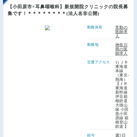
【小田原市×耳鼻咽喉科】新規開院クリニックの院長募
集です！＊＊＊＊＊＊＊＊(法人名非公開)
勤務体系
常勤の
医師求
人
勤務地
神奈川
県の医
師求人
交通アクセス
1) ＪＲ
東海道
本線
（東京-
熱海）
【ＪＲ
東海道
新幹線
伊豆箱
根鉄道
大雄山
線 小田
急小田
原線 箱
根登山
鉄道 】
給与
週5日