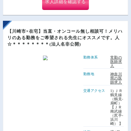
求人詳細を確認する
【川崎市×在宅】当直・オンコール無し相談可！メリハ
リのある勤務をご希望される先生にオススメです。人
☆＊＊＊＊＊＊＊＊(法人名非公開)
勤務体系
常勤の
医師求
人
勤務地
神奈川
県の医
師求人
交通アクセス
1) ＪＲ
鶴見線
（鶴見-
扇町）
【ＪＲ
南武線
（尻手-
浜川
崎） 】