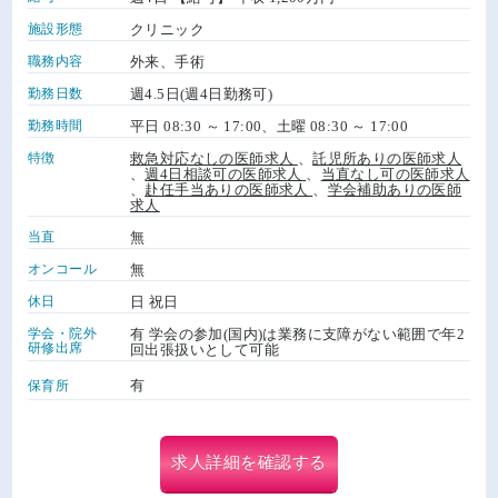
施設形態
クリニック
職務内容
外来、手術
勤務日数
週4.5日(週4日勤務可)
勤務時間
平日 08:30 ～ 17:00、土曜 08:30 ～ 17:00
特徴
救急対応なしの医師求人
、
託児所ありの医師求人
、
週4日相談可の医師求人
、
当直なし可の医師求人
、
赴任手当ありの医師求人
、
学会補助ありの医師
求人
当直
無
オンコール
無
休日
日 祝日
学会・院外
有 学会の参加(国内)は業務に支障がない範囲で年2
研修出席
回出張扱いとして可能
有
保育所
求人詳細を確認する