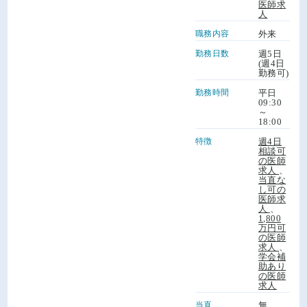
医師求
人
職務内容
外来
勤務日数
週5日
(週4日
勤務可)
勤務時間
平日
09:30
～
18:00
特徴
週4日
相談可
の医師
求人
、
当直な
し可の
医師求
人
、
1,800
万円可
の医師
求人
、
学会補
助あり
の医師
求人
当直
無