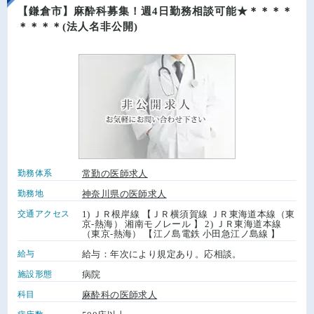
【鎌倉市】麻酔科募集！週4日勤務相談可能★＊＊＊＊
＊＊＊＊(法人名非公開)
勤務体系
常勤の医師求人
勤務地
神奈川県の医師求人
交通アクセス
1) ＪＲ根岸線 【ＪＲ横須賀線 ＪＲ東海道本線（東
京-熱海） 湘南モノレール 】 2) ＪＲ東海道本線
（東京-熱海） 【江ノ島電鉄 小田急江ノ島線 】
給与
給与：年次により規定あり。応相談。
施設形態
病院
科目
麻酔科の医師求人