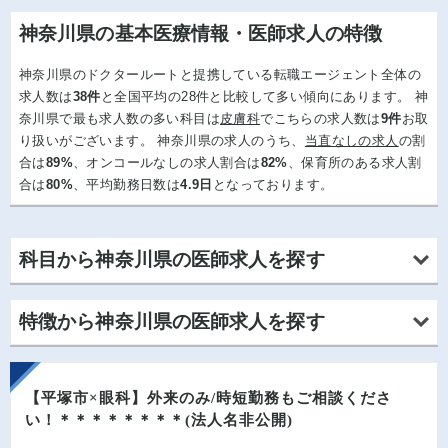
神奈川県の基本医療情報・医師求人の特徴
神奈川県のドクタールートと提携している転職エージェント全体の
求人数は
38件
と全国平均の28件と比較して多い傾向にあります。 神
奈川県で最も求人数の多い科目は
皮膚科
でこちらの求人数は
9件
お取
り扱いがございます。 神奈川県の求人のうち、
当直なしの求人
の割
合は
89%
、オンコールなしの求人割合は
82%
、保育所のある求人割
合は
80%
、平均勤務日数は
4.9日
となっております。
科目から神奈川県の医師求人を探す
神奈川県の内科求人
- 258件
神奈川県の消化器科求人
- 53件
特徴から神奈川県の医師求人を探す
神奈川県の呼吸器科求人
- 29件
神奈川県の循環器科求人
- 23件
神奈川県の腎臓内科求人
- 20件
神奈川県の神経内科求人
- 24件
神奈川県の救急対応なしの求人
- 215件
神奈川県の内分泌・糖尿病・代謝内科求人
- 28件
神奈川県の女性医師歓迎の求人
- 23件
【平塚市×眼科】外来のみ/時短勤務もご相談くださ
神奈川県の血液内科求人
- 1件
神奈川県の老人内科求人
- 8件
神奈川県の託児所ありの求人
- 361件
い！＊＊＊＊＊＊＊＊(法人名非公開)
神奈川県の人工透析科求人
- 11件
神奈川県のリウマチ科求人
- 2件
神奈川県の専門医取得可の求人
- 82件