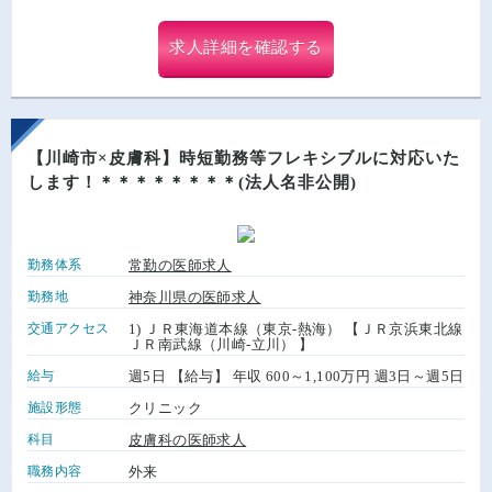
求人詳細を確認する
【川崎市×皮膚科】時短勤務等フレキシブルに対応いた
します！＊＊＊＊＊＊＊＊(法人名非公開)
勤務体系
常勤の医師求人
勤務地
神奈川県の医師求人
交通アクセス
1) ＪＲ東海道本線（東京-熱海） 【ＪＲ京浜東北線
ＪＲ南武線（川崎-立川） 】
給与
週5日 【給与】 年収 600～1,100万円 週3日～週5日
施設形態
クリニック
科目
皮膚科の医師求人
職務内容
外来