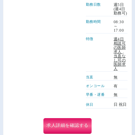
勤務日数
週5日
(週4日
勤務可)
勤務時間
08:30
～
17:00
特徴
週4日
相談可
の医師
求人
、
当直な
し可の
医師求
人
当直
無
オンコール
有
早番・遅番
無
日 祝日
休日
求人詳細を確認する