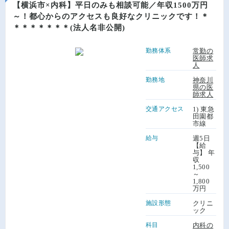
【横浜市×内科】平日のみも相談可能／年収1500万円
～！都心からのアクセスも良好なクリニックです！＊
＊＊＊＊＊＊＊(法人名非公開)
勤務体系
常勤の
医師求
人
勤務地
神奈川
県の医
師求人
交通アクセス
1) 東急
田園都
市線
給与
週5日
【給
与】 年
収
1,500
～
1,800
万円
施設形態
クリニ
ック
科目
内科の