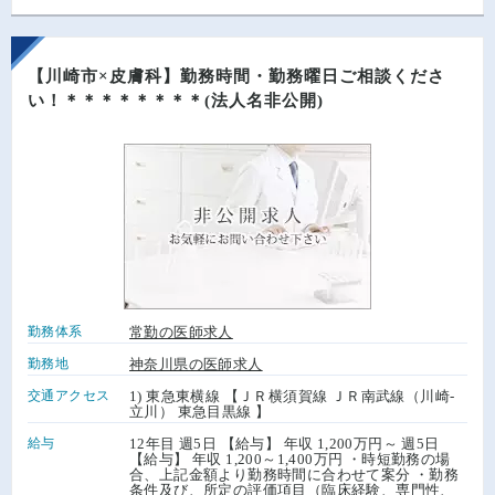
【川崎市×皮膚科】勤務時間・勤務曜日ご相談くださ
い！＊＊＊＊＊＊＊＊(法人名非公開)
勤務体系
常勤の医師求人
勤務地
神奈川県の医師求人
交通アクセス
1) 東急東横線 【ＪＲ横須賀線 ＪＲ南武線（川崎-
立川） 東急目黒線 】
給与
12年目 週5日 【給与】 年収 1,200万円～ 週5日
【給与】 年収 1,200～1,400万円 ・時短勤務の場
合、上記金額より勤務時間に合わせて案分 ・勤務
条件及び、所定の評価項目（臨床経験、専門性、