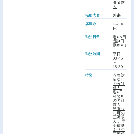
医師求
人
神奈川県のその他求人
- 10件
職務内容
外来
病床数
1～19
床
勤務日数
週4.5日
(週4日
勤務可)
勤務時間
平日
08:45
～
18:30
特徴
救急対
応なし
の医師
求人
、
週4日
相談可
の医師
求人
、
当直な
し可の
医師求
人
、
学
会補助
ありの
医師求