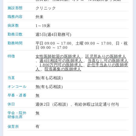
施設形態
クリニック
職務内容
外来
病床数
1～19床
勤務日数
週5日(週4日勤務可)
勤務時間
平日 09:00 ～ 17:00、土曜 09:00 ～ 17:00、日・祝
日 09:00 ～ 17:00
特徴
女性医師歓迎の医師求人
、
託児所ありの医師求人
、
週4日相談可の医師求人
、
当直なし可の医師求人
、
1,800万円可の医師求人
、
赴任手当ありの医師求
人
、
院長募集の医師求人
当直
無(有も応相談)
オンコール
無(有も応相談)
早番・遅番
無
休日
週休2日（応相談）、有給休暇は法定通り付与
学会・院外
無
研修出席
有
保育所