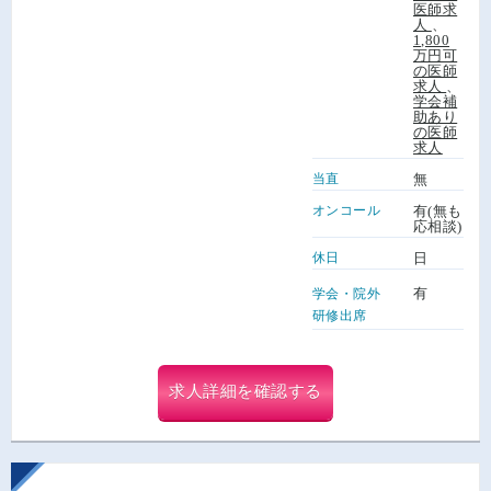
医師求
人
、
1,800
万円可
の医師
求人
、
学会補
助あり
の医師
求人
当直
無
オンコール
有(無も
応相談)
休日
日
有
学会・院外
研修出席
求人詳細を確認する