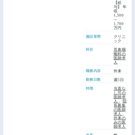
【給
与】 年
収
1,500
～
1,700
万円
施設形態
クリニ
ック
科目
耳鼻咽
喉科の
医師求
人
職務内容
外来
勤務日数
週5日
特徴
当直な
し可の
医師求
人
、
院
長募集
の医師
求人
、
外来の
みの医
師求人
当直