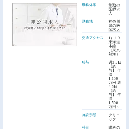
勤務体系
常勤の
神奈川県の外科求人
- 64件
神奈川県の消化器外科求人
- 29件
神奈川県の指定医取得可の求人
- 190件
医師求
人
神奈川県の呼吸器外科求人
- 2件
神奈川県の心臓血管外科求人
- 1件
神奈川県の症例豊富の求人
- 5件
勤務地
神奈川
神奈川県の脳神経外科求人
- 22件
神奈川県の乳腺外科求人
- 4件
神奈川県の週4日相談可の求人
- 323件
県の医
師求人
神奈川県の泌尿器科求人
- 9件
神奈川県の整形外科求人
- 74件
神奈川県の当直なし可の求人
- 229件
交通アクセス
1) ＪＲ
神奈川県の形成外科求人
- 2件
神奈川県の美容外科求人
- 4件
東海道
神奈川県の1,800万円可の求人
- 189件
本線
（東京-
神奈川県の小児科求人
- 19件
神奈川県の眼科求人
- 12件
神奈川県の赴任手当ありの求人
- 184件
熱海）
神奈川県の皮膚科求人
- 40件
神奈川県の耳鼻咽喉科求人
- 11件
神奈川県の学会補助ありの求人
- 343件
給与
週3.5日
【給
神奈川県の精神科求人
- 42件
神奈川県の心療内科求人
- 18件
神奈川県の院長募集の求人
- 19件
与】 年
収
神奈川県の放射線科求人
- 10件
神奈川県の小児科求人
- 19件
神奈川県の施設長募集の求人
- 5件
1,150
万円 週
神奈川県の産科求人
- 27件
神奈川県の婦人科求人
- 51件
神奈川県の年齢不問の求人
- 62件
4.5日
【給
神奈川県の麻酔科求人
- 11件
神奈川県の救命救急求人
- 15件
神奈川県の外来のみの求人
- 139件
与】 年
収
神奈川県の緩和ケア求人
- 1件
神奈川県の美容皮膚科求人
- 7件
1,500
万円～
神奈川県の在宅診療求人
- 89件
施設形態
クリニ
ック
神奈川県の健診・人間ドック求人
- 27件
科目
眼科の
神奈川県のリハビリテーション科求人
- 15件