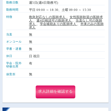
勤務日数
週5日(週4日勤務可)
勤務時間
平日 09:00 ～ 18:30、土曜 09:00 ～ 15:30
特徴
救急対応なしの医師求人
、
女性医師歓迎の医師求
人
、
週4日相談可の医師求人
、
当直なし可の医師
求人
、
学会補助ありの医師求人
、
外来のみの医師
求人
当直
無
オンコール
無
早番・遅番
無
休日
日 祝日
学会・院外
有
研修出席
無
保育所
求人詳細を確認する