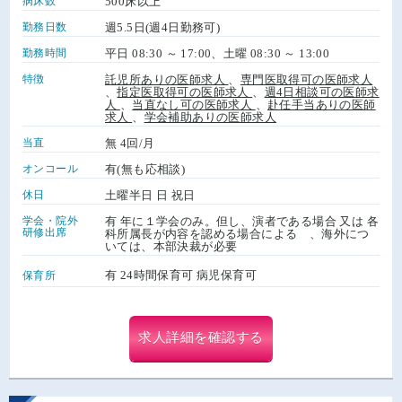
病床数
500床以上
勤務日数
週5.5日(週4日勤務可)
勤務時間
平日 08:30 ～ 17:00、土曜 08:30 ～ 13:00
特徴
託児所ありの医師求人
、
専門医取得可の医師求人
、
指定医取得可の医師求人
、
週4日相談可の医師求
人
、
当直なし可の医師求人
、
赴任手当ありの医師
求人
、
学会補助ありの医師求人
当直
無 4回/月
オンコール
有(無も応相談)
休日
土曜半日 日 祝日
学会・院外
有 年に１学会のみ。但し、演者である場合 又は 各
研修出席
科所属長が内容を認める場合による 、海外につ
いては、本部決裁が必要
有 24時間保育可 病児保育可
保育所
求人詳細を確認する