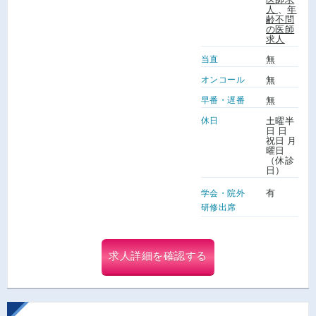
人
、
年
齢不問
の医師
求人
当直
無
オンコール
無
早番・遅番
無
休日
土曜半
日 日
祝日 月
曜日
（休診
日）
有
学会・院外
研修出席
求人詳細を確認する