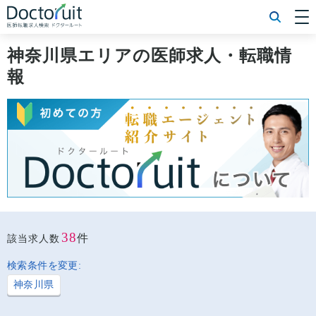
[常勤] エリアから探す
[常勤] 科目から探す
神奈川県エリアの医師求人・転職情
[常勤] 特徴から探す
報
[非常勤] エリアから探す
[非常勤] 科目から探す
[非常勤] 特徴から探す
Doctoruit医師転職特集
Doctoruitについて
運営者情報
プライバシーポリシー
38
件
該当求人数
検索条件を変更:
神奈川県