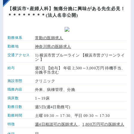
【横浜市×産婦人科】無痛分娩に興味がある先生必見！
＊＊＊＊＊＊＊＊(法人名非公開)
勤務体系
常勤の医師求人
勤務地
神奈川県の医師求人
交通アクセス
1) 横浜市営ブルーライン 【横浜市営グリーンライ
ン 】
給与
週5日 【給与】 年収 2,500～3,000万円 待機手当、
分娩手当含む
施設形態
クリニック
職務内容
外来、病棟管理、分娩
病床数
1～19床
勤務日数
週5日(週4日勤務可)
勤務時間
土曜 09:30 ～ 17:30、平日 09:30 ～ 17:30
特徴
週4日相談可の医師求人
、
1,800万円可の医師求人
日
休日