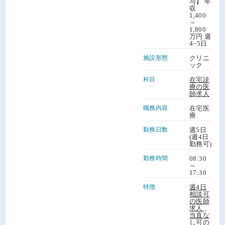
与】 年
収
1,400
～
1,800
万円 週
4~5日
施設形態
クリニ
ック
科目
在宅診
療の医
師求人
職務内容
在宅医
療
勤務日数
週5日
(週4日
勤務可)
勤務時間
08:30
～
17:30
特徴
週4日
相談可
の医師
求人
、
当直な
し可の