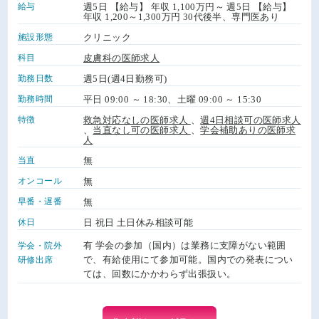
給与
週5日 【給与】 年収 1,100万円～ 週5日 【給与】
年収 1,200～1,300万円 30代後半、専門医あり
施設形態
クリニック
科目
皮膚科の医師求人
勤務日数
週5日(週4日勤務可)
勤務時間
平日 09:00 ～ 18:30、土曜 09:00 ～ 15:30
特徴
救急対応なしの医師求人
、
週4日相談可の医師求人
、
当直なし可の医師求人
、
学会補助ありの医師求
人
当直
無
オンコール
無
早番・遅番
無
休日
日 祝日 土日休み相談可能
有 学会の参加（国内）は業務に支障がない範囲
学会・院外
で、有給使用にて参加可能。国内での発表につい
研修出席
ては、回数にかかわらず出張扱い。