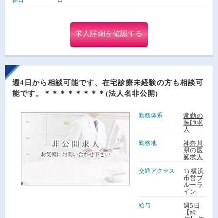
求人詳細を確認する
週4日から相談可能です、在宅診療未経験の方も相談可
能です。＊＊＊＊＊＊＊＊(法人名非公開)
勤務体系
常勤の
医師求
人
勤務地
神奈川
県の医
師求人
交通アクセス
1) 横浜
市営ブ
ルーラ
イン
給与
週5日
【給