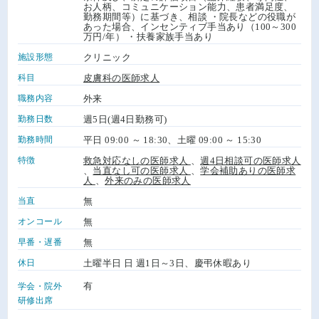
お人柄、コミュニケーション能力、患者満足度、
勤務期間等）に基づき、相談 ・院長などの役職が
あった場合、インセンティブ手当あり（100～300
万円/年） ・扶養家族手当あり
施設形態
クリニック
科目
皮膚科の医師求人
職務内容
外来
勤務日数
週5日(週4日勤務可)
勤務時間
平日 09:00 ～ 18:30、土曜 09:00 ～ 15:30
特徴
救急対応なしの医師求人
、
週4日相談可の医師求人
、
当直なし可の医師求人
、
学会補助ありの医師求
人
、
外来のみの医師求人
当直
無
オンコール
無
早番・遅番
無
休日
土曜半日 日 週1日～3日、慶弔休暇あり
有
学会・院外
研修出席