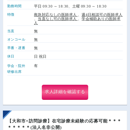
勤務時間
平日 09:30 ～ 18:30、土曜 09:30 ～ 18:30
特徴
救急対応なしの医師求人
、
週4日相談可の医師求人
、
当直なし可の医師求人
、
学会補助ありの医師求
人
当直
無
オンコール
無
早番・遅番
無
休日
日 祝日
有
学会・院外
研修出席
求人詳細を確認する
【大和市×訪問診療】在宅診療未経験の応募可能＊＊＊
＊＊＊＊＊(法人名非公開)