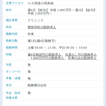
交通アクセス
1) 小田急小田原線
給与
週4日 【給与】 年収 1,600万円～ 週5日 【給与】
年収 2,000万円～
施設形態
クリニック
科目
整形外科の医師求人
職務内容
外来
勤務日数
週5日(週4日勤務可)
勤務時間
土曜 09:00 ～ 13:00、平日 09:00 ～ 19:00
特徴
週4日相談可の医師求人
、
当直なし可の医師求人
、
1,800万円可の医師求人
、
外来のみの医師求人
当直
無
オンコール
無
早番・遅番
無
休日
勤務曜日以外
無
学会・院外
研修出席