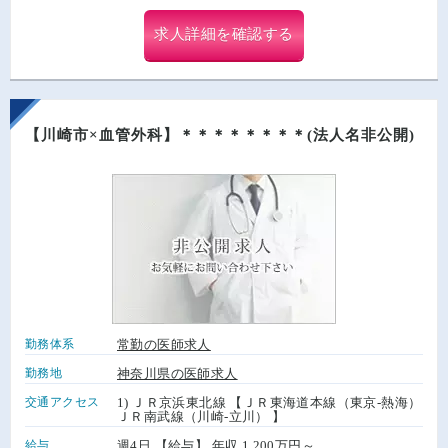
求人詳細を確認する
【川崎市×血管外科】＊＊＊＊＊＊＊＊(法人名非公開)
勤務体系
常勤の医師求人
勤務地
神奈川県の医師求人
交通アクセス
1) ＪＲ京浜東北線 【ＪＲ東海道本線（東京-熱海）
ＪＲ南武線（川崎-立川） 】
給与
週4日 【給与】 年収 1,200万円～