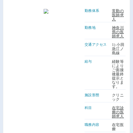
勤務体系
常勤の
医師求
人
勤務地
神奈川
県の医
師求人
交通アクセス
1) 小田
急江ノ
島線
給与
経験等
により
ご面接
後最終
提示と
なりま
す。
施設形態
クリニ
ック
科目
在宅診
療の医
師求人
職務内容
在宅医
療