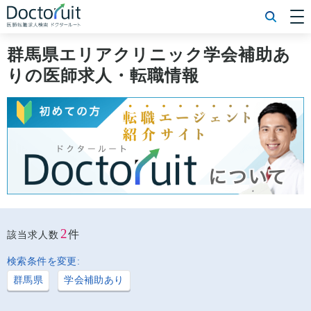
[常勤] エリアから探す
[常勤] 科目から探す
群馬県エリアクリニック学会補助あ
[常勤] 特徴から探す
りの医師求人・転職情報
[非常勤] エリアから探す
[非常勤] 科目から探す
[非常勤] 特徴から探す
Doctoruit医師転職特集
Doctoruitについて
運営者情報
プライバシーポリシー
2
件
該当求人数
検索条件を変更:
群馬県
学会補助あり