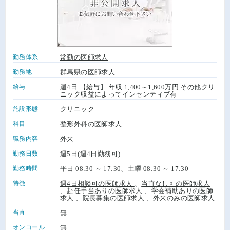
勤務体系
常勤の医師求人
勤務地
群馬県の医師求人
給与
週4日 【給与】 年収 1,400～1,600万円 その他クリ
ニック収益によってインセンティブ有
施設形態
クリニック
科目
整形外科の医師求人
職務内容
外来
勤務日数
週5日(週4日勤務可)
勤務時間
平日 08:30 ～ 17:30、土曜 08:30 ～ 17:30
特徴
週4日相談可の医師求人
、
当直なし可の医師求人
、
赴任手当ありの医師求人
、
学会補助ありの医師
求人
、
院長募集の医師求人
、
外来のみの医師求人
当直
無
オンコール
無