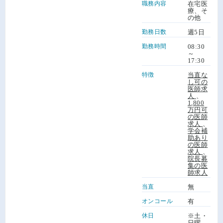
職務内容
在宅医
療、そ
の他
勤務日数
週5日
勤務時間
08:30
～
17:30
特徴
当直な
し可の
医師求
人
、
1,800
万円可
の医師
求人
、
学会補
助あり
の医師
求人
、
院長募
集の医
師求人
当直
無
オンコール
有
休日
※土・
日曜