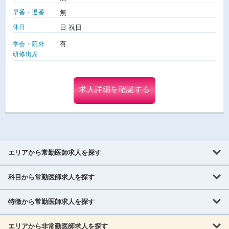
早番・遅番
無
休日
日 祝日
有
学会・院外
研修出席
求人詳細を確認する
エリアから常勤医師求人を探す
科目から常勤医師求人を探す
北海道・東北
北海道
青森県
岩手県
宮城県
秋田県
山形県
特徴から常勤医師求人を探す
内科系
福島県
内科
消化器科
呼吸器科
循環器科
腎臓内科
神経内科
エリアから非常勤医師求人を探す