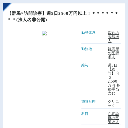
【群馬×訪問診療】週5日2500万円以上！＊＊＊＊＊＊
＊＊(法人名非公開)
勤務体系
常勤の
医師求
人
勤務地
群馬県
の医師
求人
給与
週5日
【給
与】 年
収
2,560
万円 各
種手当
含む
施設形態
クリニ
ック
科目
在宅診
療の医
師求人