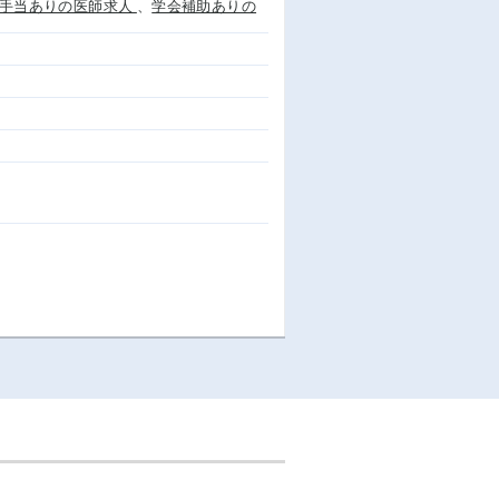
手当ありの医師求人
、
学会補助ありの