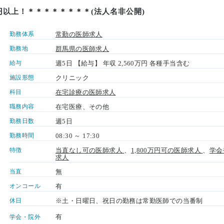
万円以上！＊＊＊＊＊＊＊＊(法人名非公開)
勤務体系
常勤の医師求人
勤務地
群馬県の医師求人
給与
週5日 【給与】 年収 2,560万円 各種手当含む
施設形態
クリニック
科目
在宅診療の医師求人
職務内容
在宅医療、その他
勤務日数
週5日
勤務時間
08:30 ～ 17:30
特徴
当直なし可の医師求人
、
1,800万円可の医師求人
、
学会
求人
当直
無
オンコール
有
休日
※土・日曜日、祝日の勤務は常勤医師での当番制
有
学会・院外