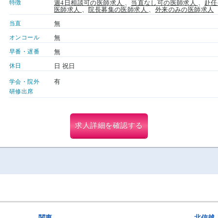
特徴
週4日相談可の医師求人
、
当直なし可の医師求人
、
赴任
医師求人
、
院長募集の医師求人
、
外来のみの医師求人
当直
無
オンコール
無
早番・遅番
無
休日
日 祝日
有
学会・院外
研修出席
求人詳細を確認する
関東
北信越