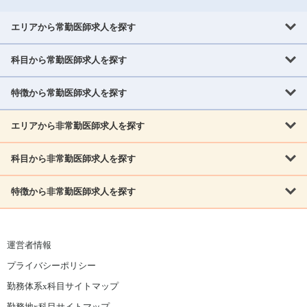
エリアから常勤医師求人を探す
科目から常勤医師求人を探す
北海道・東北
北海道
青森県
岩手県
宮城県
秋田県
山形県
特徴から常勤医師求人を探す
内科系
福島県
内科
消化器科
呼吸器科
循環器科
腎臓内科
神経内科
エリアから非常勤医師求人を探す
救急対応なし
女性医師歓迎
託児所あり
専門医取得可
関東
内分泌・糖尿病・代謝内科
血液内科
老人内科
人工透析科
指定医取得可
症例豊富
週4日相談可
当直なし可
茨城県
栃木県
群馬県
埼玉県
千葉県
東京都
科目から非常勤医師求人を探す
北海道・東北
外科系
1,800万円可
赴任手当あり
学会補助あり
院長募集
神奈川県
山梨県
北海道
青森県
岩手県
宮城県
秋田県
山形県
リウマチ科
外科
消化器外科
呼吸器外科
心臓血管外科
施設長募集
年齢不問
外来のみ
特徴から非常勤医師求人を探す
内科系
北信越
福島県
脳神経外科
乳腺外科
泌尿器科
整形外科
形成外科
内科
消化器科
呼吸器科
循環器科
腎臓内科
神経内科
新潟県
富山県
石川県
福井県
長野県
内分泌外科
救急対応なし
肛門科
女性医師歓迎
美容外科
託児所あり
小児科
専門医取得可
関東
内分泌・糖尿病・代謝内科
血液内科
老人内科
人工透析科
運営者情報
指定医取得可
症例豊富
週4日相談可
当直なし可
東海
茨城県
栃木県
群馬県
埼玉県
千葉県
東京都
その他
プライバシーポリシー
外科系
1,800万円可
赴任手当あり
学会補助あり
院長募集
神奈川県
山梨県
岐阜県
静岡県
愛知県
三重県
眼科
皮膚科
耳鼻咽喉科
精神科
心療内科
放射線科
勤務体系x科目サイトマップ
リウマチ科
外科
消化器外科
呼吸器外科
心臓血管外科
施設長募集
年齢不問
外来のみ
小児科
産科
婦人科
麻酔科
救命救急
北信越
近畿
勤務地x科目サイトマップ