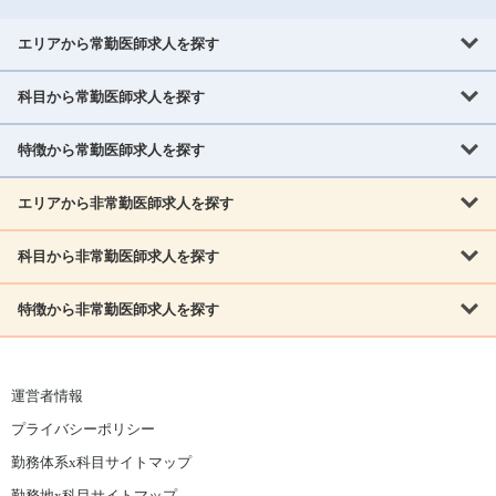
エリアから常勤医師求人を探す
科目から常勤医師求人を探す
北海道・東北
北海道
青森県
岩手県
宮城県
秋田県
山形県
特徴から常勤医師求人を探す
内科系
福島県
内科
消化器科
呼吸器科
循環器科
腎臓内科
神経内科
エリアから非常勤医師求人を探す
救急対応なし
女性医師歓迎
託児所あり
専門医取得可
関東
内分泌・糖尿病・代謝内科
血液内科
老人内科
人工透析科
指定医取得可
症例豊富
週4日相談可
当直なし可
茨城県
栃木県
群馬県
埼玉県
千葉県
東京都
科目から非常勤医師求人を探す
北海道・東北
外科系
1,800万円可
赴任手当あり
学会補助あり
院長募集
神奈川県
山梨県
北海道
青森県
岩手県
宮城県
秋田県
山形県
リウマチ科
外科
消化器外科
呼吸器外科
心臓血管外科
施設長募集
年齢不問
外来のみ
特徴から非常勤医師求人を探す
内科系
北信越
福島県
脳神経外科
乳腺外科
泌尿器科
整形外科
形成外科
内科
消化器科
呼吸器科
循環器科
腎臓内科
神経内科
新潟県
富山県
石川県
福井県
長野県
内分泌外科
救急対応なし
肛門科
女性医師歓迎
美容外科
託児所あり
小児科
専門医取得可
関東
内分泌・糖尿病・代謝内科
血液内科
老人内科
人工透析科
運営者情報
指定医取得可
症例豊富
週4日相談可
当直なし可
東海
茨城県
栃木県
群馬県
埼玉県
千葉県
東京都
その他
プライバシーポリシー
外科系
1,800万円可
赴任手当あり
学会補助あり
院長募集
神奈川県
山梨県
岐阜県
静岡県
愛知県
三重県
眼科
皮膚科
耳鼻咽喉科
精神科
心療内科
放射線科
勤務体系x科目サイトマップ
リウマチ科
外科
消化器外科
呼吸器外科
心臓血管外科
施設長募集
年齢不問
外来のみ
小児科
産科
婦人科
麻酔科
救命救急
北信越
近畿
勤務地x科目サイトマップ