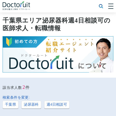
[常勤] エリアから探す
[常勤] 科目から探す
千葉県エリア泌尿器科週4日相談可の
[常勤] 特徴から探す
医師求人・転職情報
[非常勤] エリアから探す
[非常勤] 科目から探す
[非常勤] 特徴から探す
Doctoruit医師転職特集
Doctoruitについて
運営者情報
プライバシーポリシー
2
件
該当求人数
検索条件を変更:
千葉県
泌尿器科
週4日相談可