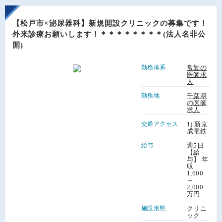
【松戸市×泌尿器科】新規開設クリニックの募集です！
外来診療お願いします！＊＊＊＊＊＊＊＊(法人名非公
開)
勤務体系
常勤の
医師求
人
勤務地
千葉県
の医師
求人
交通アクセス
1) 新京
成電鉄
給与
週5日
【給
与】 年
収
1,600
～
2,000
万円
施設形態
クリニ
ック