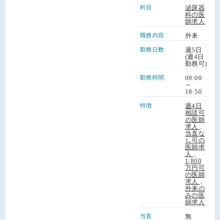
科目
泌尿器
科の医
師求人
職務内容
外来
勤務日数
週5日
(週4日
勤務可)
勤務時間
09:00
～
18:50
特徴
週4日
相談可
の医師
求人
、
当直な
し可の
医師求
人
、
1,800
万円可
の医師
求人
、
外来の
みの医
師求人
当直
無