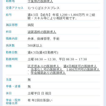
勤務地
千葉県の医師求人
交通アクセス
1) つくばエクスプレス
給与
週4.5日 【給与】 年収 1,200～1,800万円 ※ご経
験・スキル等により相談可能です。
施設形態
病院
科目
泌尿器科の医師求人
職務内容
外来、病棟管理、手術
病床数
500床以上
勤務日数
週4.5日(週4日勤務可)
勤務時間
土曜 08:30 ～ 12:30、平日 08:30 ～ 17:30
特徴
託児所ありの医師求人
、
週4日相談可の医師求人
、
当直なし可の医師求人
、
1,800万円可の医師求人
、
学会補助ありの医師求人
当直
無
早番・遅番
無
休日
土曜半日 日 祝日
学会・院外
有 年2回出張扱い
研修出席