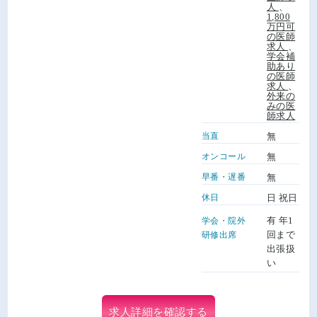
人
、
1,800
万円可
の医師
求人
、
学会補
助あり
の医師
求人
、
外来の
みの医
師求人
当直
無
オンコール
無
早番・遅番
無
休日
日 祝日
有 年1
学会・院外
回まで
研修出席
出張扱
い
求人詳細を確認する