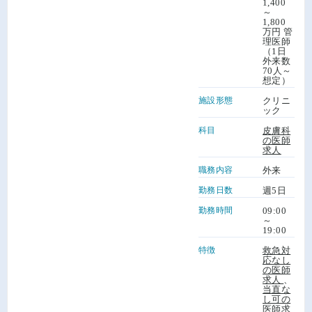
1,400
～
1,800
万円 管
理医師
（1日
外来数
70人～
想定）
施設形態
クリニ
ック
科目
皮膚科
の医師
求人
職務内容
外来
勤務日数
週5日
勤務時間
09:00
～
19:00
特徴
救急対
応なし
の医師
求人
、
当直な
し可の
医師求