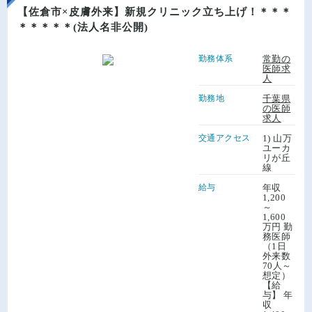
【佐倉市×皮膚外来】新規クリニック立ち上げ！＊＊＊
＊＊＊＊＊(法人名非公開)
勤務体系
常勤の
医師求
人
勤務地
千葉県
の医師
求人
交通アクセス
1) 山万
ユーカ
リが丘
線
給与
年収
1,200
～
1,600
万円 勤
務医師
（1日
外来数
70人～
想定）
【給
与】 年
収