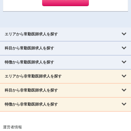
エリアから常勤医師求人を探す
科目から常勤医師求人を探す
北海道・東北
北海道
青森県
岩手県
宮城県
秋田県
山形県
特徴から常勤医師求人を探す
内科系
福島県
内科
消化器科
呼吸器科
循環器科
腎臓内科
神経内科
エリアから非常勤医師求人を探す
救急対応なし
女性医師歓迎
託児所あり
専門医取得可
関東
内分泌・糖尿病・代謝内科
血液内科
老人内科
人工透析科
指定医取得可
症例豊富
週4日相談可
当直なし可
茨城県
栃木県
群馬県
埼玉県
千葉県
東京都
科目から非常勤医師求人を探す
北海道・東北
外科系
1,800万円可
赴任手当あり
学会補助あり
院長募集
神奈川県
山梨県
北海道
青森県
岩手県
宮城県
秋田県
山形県
リウマチ科
外科
消化器外科
呼吸器外科
心臓血管外科
施設長募集
年齢不問
外来のみ
特徴から非常勤医師求人を探す
内科系
北信越
福島県
脳神経外科
乳腺外科
泌尿器科
整形外科
形成外科
内科
消化器科
呼吸器科
循環器科
腎臓内科
神経内科
新潟県
富山県
石川県
福井県
長野県
内分泌外科
救急対応なし
肛門科
女性医師歓迎
美容外科
託児所あり
小児科
専門医取得可
関東
内分泌・糖尿病・代謝内科
血液内科
老人内科
人工透析科
運営者情報
指定医取得可
症例豊富
週4日相談可
当直なし可