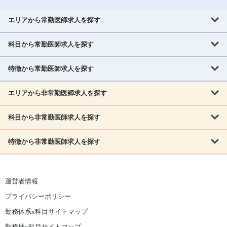
エリアから常勤医師求人を探す
科目から常勤医師求人を探す
北海道・東北
北海道
青森県
岩手県
宮城県
秋田県
山形県
特徴から常勤医師求人を探す
内科系
福島県
内科
消化器科
呼吸器科
循環器科
腎臓内科
神経内科
エリアから非常勤医師求人を探す
救急対応なし
女性医師歓迎
託児所あり
専門医取得可
関東
内分泌・糖尿病・代謝内科
血液内科
老人内科
人工透析科
指定医取得可
症例豊富
週4日相談可
当直なし可
茨城県
栃木県
群馬県
埼玉県
千葉県
東京都
科目から非常勤医師求人を探す
北海道・東北
外科系
1,800万円可
赴任手当あり
学会補助あり
院長募集
神奈川県
山梨県
北海道
青森県
岩手県
宮城県
秋田県
山形県
リウマチ科
外科
消化器外科
呼吸器外科
心臓血管外科
施設長募集
年齢不問
外来のみ
特徴から非常勤医師求人を探す
内科系
北信越
福島県
脳神経外科
乳腺外科
泌尿器科
整形外科
形成外科
内科
消化器科
呼吸器科
循環器科
腎臓内科
神経内科
新潟県
富山県
石川県
福井県
長野県
内分泌外科
救急対応なし
肛門科
女性医師歓迎
美容外科
託児所あり
小児科
専門医取得可
関東
内分泌・糖尿病・代謝内科
血液内科
老人内科
人工透析科
運営者情報
指定医取得可
症例豊富
週4日相談可
当直なし可
東海
茨城県
栃木県
群馬県
埼玉県
千葉県
東京都
その他
プライバシーポリシー
外科系
1,800万円可
赴任手当あり
学会補助あり
院長募集
神奈川県
山梨県
岐阜県
静岡県
愛知県
三重県
眼科
皮膚科
耳鼻咽喉科
精神科
心療内科
放射線科
勤務体系x科目サイトマップ
リウマチ科
外科
消化器外科
呼吸器外科
心臓血管外科
施設長募集
年齢不問
外来のみ
小児科
産科
婦人科
麻酔科
救命救急
北信越
近畿
勤務地x科目サイトマップ