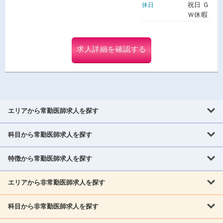
祝日 Ｇ
休日
Ｗ休暇
求人詳細を確認する
エリアから常勤医師求人を探す
科目から常勤医師求人を探す
北海道・東北
北海道
青森県
岩手県
宮城県
秋田県
山形県
特徴から常勤医師求人を探す
内科系
福島県
内科
消化器科
呼吸器科
循環器科
腎臓内科
神経内科
エリアから非常勤医師求人を探す
救急対応なし
女性医師歓迎
託児所あり
専門医取得可
関東
内分泌・糖尿病・代謝内科
血液内科
老人内科
人工透析科
指定医取得可
症例豊富
週4日相談可
当直なし可
茨城県
栃木県
群馬県
埼玉県
千葉県
東京都
科目から非常勤医師求人を探す
北海道・東北
外科系
1,800万円可
赴任手当あり
学会補助あり
院長募集
神奈川県
山梨県