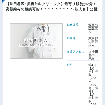
【世田谷区×美容外科クリニック】最寄り駅徒歩2分！
高額給与の相談可能！＊＊＊＊＊＊＊＊(法人名非公開)
勤務体系
常勤の
医師求
人
勤務地
東京都
の医師
求人
交通アクセス
1) 小田
急小田
原線
給与
週4日
【給
与】 年
収
1,400
～
1,500
万円 週
5日
【給
与】 年
収
1,700