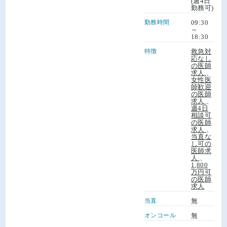
(週4日
勤務可)
勤務時間
09:30
～
18:30
特徴
救急対
応なし
の医師
求人
、
女性医
師歓迎
の医師
求人
、
週4日
相談可
の医師
求人
、
当直な
し可の
医師求
人
、
1,800
万円可
の医師
求人
当直
無
オンコール
無