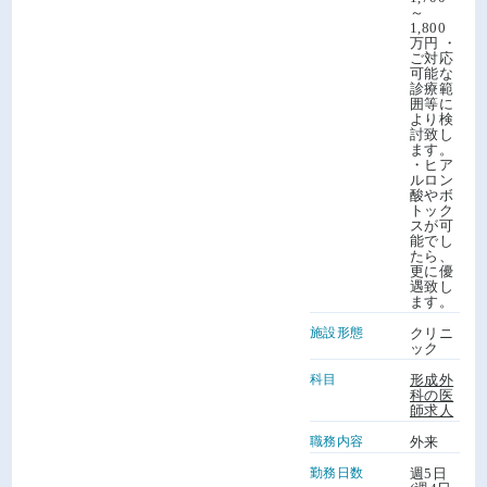
～
1,800
万円 ・
ご対応
可能な
診療範
囲等に
より検
討致し
ます。
・ヒア
ルロン
酸やボ
トック
スが可
能でし
たら、
更に優
遇致し
ます。
施設形態
クリニ
ック
科目
形成外
科の医
師求人
職務内容
外来
勤務日数
週5日