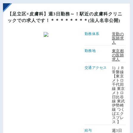
【足立区×皮膚科】週3日勤務～！駅近の皮膚科クリニ
ックでの求人です！＊＊＊＊＊＊＊＊(法人名非公開)
勤務体系
常勤の
医師求
人
勤務地
東京都
の医師
求人
交通アクセス
1) ＪＲ
常磐線
【東京
メトロ
千代田
線 東京
メトロ
日比谷
線 東武
伊勢崎
線 つく
ばエク
スプレ
ス 】
給与
週3日