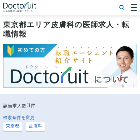
[常勤] エリアから探す
[常勤] 科目から探す
東京都エリア皮膚科の医師求人・転
[常勤] 特徴から探す
職情報
[非常勤] エリアから探す
[非常勤] 科目から探す
[非常勤] 特徴から探す
Doctoruit医師転職特集
Doctoruitについて
運営者情報
プライバシーポリシー
3
件
該当求人数
検索条件を変更:
東京都
皮膚科