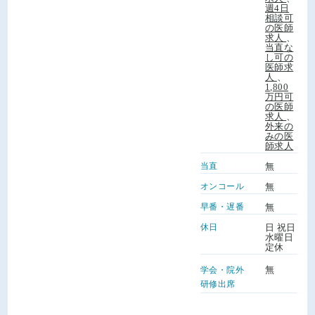
週4日
相談可
の医師
求人
、
当直な
し可の
医師求
人
、
1,800
万円可
の医師
求人
、
外来の
みの医
師求人
当直
無
オンコール
無
早番・遅番
無
休日
日 祝日
水曜日
定休
無
学会・院外
研修出席