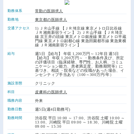
勤務体系
常勤の医師求人
勤務地
東京都の医師求人
交通アクセス
1) ＪＲ山手線 【ＪＲ埼京線 東京メトロ日比谷線
ＪＲ湘南新宿ライン 】 2) ＪＲ山手線 【ＪＲ埼京
線 京王井の頭線 東京メトロ銀座線 東京メトロ半蔵
門線 東京メトロ副都心線 東急田園都市線 東急東横
線 ＪＲ湘南新宿ライン 】
給与
週5日 【給与】 年収 1,200万円～ 12年目 週5日
【給与】 年収 1,200万円～ ・勤務条件及び、所定
の評価項目（臨床経験、専門性、お人柄、コミュ
ニケーション能力、患者満足度、勤務期間等）に
基づき、相談 ・院長などの役職があった場合、イ
ンセンティブ手当あり（100～300万円/年）
施設形態
クリニック
科目
皮膚科の医師求人
職務内容
外来
勤務日数
週5日(週4日勤務可)
勤務時間
渋谷院 平日 10:00 ～ 17:00、渋谷院 土曜 10:00 ～
13:00、川崎院 平日 09:00 ～ 18:30、川崎院 土曜
09:00 ～ 15:30