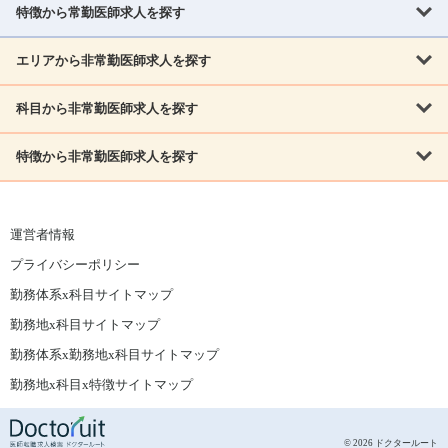
北海道
青森県
岩手県
宮城県
秋田県
山形県
特徴から常勤医師求人を探す
内科系
福島県
内科
消化器科
呼吸器科
循環器科
腎臓内科
神経内科
エリアから非常勤医師求人を探す
救急対応なし
女性医師歓迎
託児所あり
専門医取得可
関東
内分泌・糖尿病・代謝内科
血液内科
老人内科
人工透析科
指定医取得可
症例豊富
週4日相談可
当直なし可
茨城県
栃木県
群馬県
埼玉県
千葉県
東京都
科目から非常勤医師求人を探す
北海道・東北
外科系
1,800万円可
赴任手当あり
学会補助あり
院長募集
神奈川県
山梨県
北海道
青森県
岩手県
宮城県
秋田県
山形県
リウマチ科
外科
消化器外科
呼吸器外科
心臓血管外科
施設長募集
年齢不問
外来のみ
特徴から非常勤医師求人を探す
内科系
北信越
福島県
脳神経外科
乳腺外科
泌尿器科
整形外科
形成外科
内科
消化器科
呼吸器科
循環器科
腎臓内科
神経内科
新潟県
富山県
石川県
福井県
長野県
内分泌外科
救急対応なし
肛門科
女性医師歓迎
美容外科
託児所あり
小児科
専門医取得可
関東
内分泌・糖尿病・代謝内科
血液内科
老人内科
人工透析科
運営者情報
指定医取得可
症例豊富
週4日相談可
当直なし可
東海
茨城県
栃木県
群馬県
埼玉県
千葉県
東京都
その他
プライバシーポリシー
外科系
1,800万円可
赴任手当あり
学会補助あり
院長募集
神奈川県
山梨県
岐阜県
静岡県
愛知県
三重県
眼科
皮膚科
耳鼻咽喉科
精神科
心療内科
放射線科
勤務体系x科目サイトマップ
リウマチ科
外科
消化器外科
呼吸器外科
心臓血管外科
施設長募集
年齢不問
外来のみ
小児科
産科
婦人科
麻酔科
救命救急
北信越
近畿
勤務地x科目サイトマップ
脳神経外科
乳腺外科
泌尿器科
整形外科
形成外科
ペインクリニック
緩和ケア
美容皮膚科
病理科
在宅診療
新潟県
富山県
石川県
福井県
長野県
勤務体系x勤務地x科目サイトマップ
滋賀県
京都府
大阪府
兵庫県
奈良県
和歌山県
内分泌外科
肛門科
美容外科
小児科
健診・人間ドック
リハビリテーション科
その他
勤務地x科目x特徴サイトマップ
東海
中国
その他
岐阜県
静岡県
愛知県
三重県
鳥取県
島根県
岡山県
広島県
山口県
眼科
皮膚科
耳鼻咽喉科
精神科
心療内科
放射線科
© 2026 ドクタールート