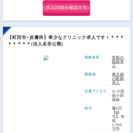
求人詳細を確認する
【町田市×皮膚科】希少なクリニック求人です！＊＊＊
＊＊＊＊＊(法人名非公開)
勤務体系
常勤の
医師求
人
勤務地
東京都
の医師
求人
交通アクセス
1) 小田
急小田
原線
給与
週4日
【給
与】 年
収
1,200
万円