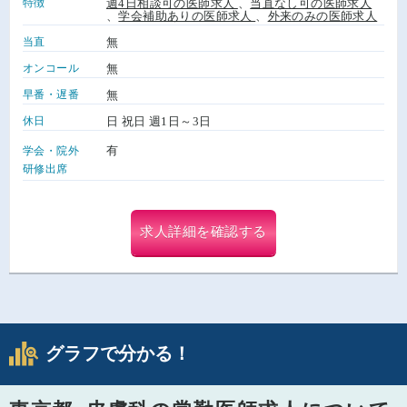
特徴
週4日相談可の医師求人
、
当直なし可の医師求人
、
学会補助ありの医師求人
、
外来のみの医師求人
当直
無
オンコール
無
早番・遅番
無
休日
日 祝日 週1日～3日
有
学会・院外
研修出席
求人詳細を確認する
グラフで分かる！