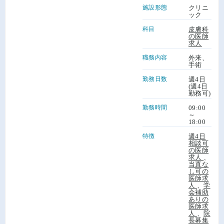
施設形態
クリニ
ック
科目
皮膚科
の医師
求人
職務内容
外来、
手術
勤務日数
週4日
(週4日
勤務可)
勤務時間
09:00
～
18:00
特徴
週4日
相談可
の医師
求人
、
当直な
し可の
医師求
人
、
学
会補助
ありの
医師求
人
、
院
長募集