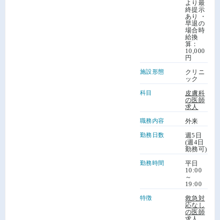
より最
終提示
あり ・
早退の
場合時
給換
算：
10,000
円
施設形態
クリニ
ック
科目
皮膚科
の医師
求人
職務内容
外来
勤務日数
週5日
(週4日
勤務可)
勤務時間
平日
10:00
～
19:00
特徴
救急対
応なし
の医師
求人
、