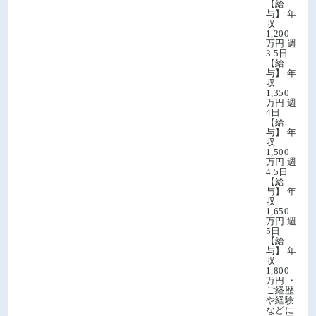
【給
与】 年
収
1,200
万円 週
3.5日
【給
与】 年
収
1,350
万円 週
4日
【給
与】 年
収
1,500
万円 週
4.5日
【給
与】 年
収
1,650
万円 週
5日
【給
与】 年
収
1,800
万円 ・
ご経歴
や経験
などに