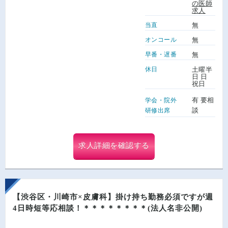
の医師
求人
当直
無
オンコール
無
早番・遅番
無
休日
土曜半
日 日
祝日
有 要相
学会・院外
談
研修出席
求人詳細を確認する
【渋谷区・川崎市×皮膚科】掛け持ち勤務必須ですが週
4日時短等応相談！＊＊＊＊＊＊＊＊(法人名非公開)