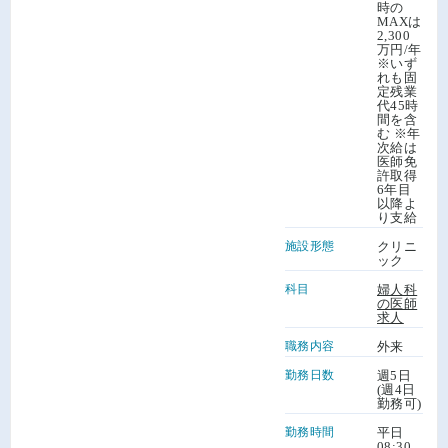
時の
MAXは
2,300
万円/年
※いず
れも固
定残業
代45時
間を含
む ※年
次給は
医師免
許取得
6年目
以降よ
り支給
施設形態
クリニ
ック
科目
婦人科
の医師
求人
職務内容
外来
勤務日数
週5日
(週4日
勤務可)
勤務時間
平日
08:30