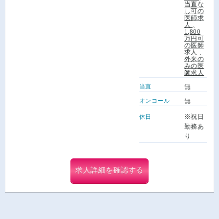
当直な
し可の
医師求
人
、
1,800
万円可
の医師
求人
、
外来の
みの医
師求人
当直
無
オンコール
無
※祝日
休日
勤務あ
り
求人詳細を確認する