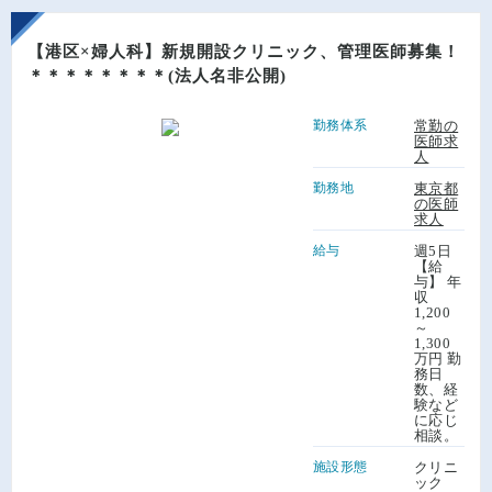
【港区×婦人科】新規開設クリニック、管理医師募集！
＊＊＊＊＊＊＊＊(法人名非公開)
勤務体系
常勤の
医師求
人
勤務地
東京都
の医師
求人
給与
週5日
【給
与】 年
収
1,200
～
1,300
万円 勤
務日
数、経
験など
に応じ
相談。
施設形態
クリニ
ック