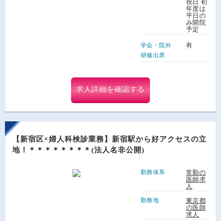
祝日 初
年度は
平日の
み開院
予定
有
学会・院外
研修出席
求人詳細を確認する
【新宿区×婦人科検診業務】新宿駅から好アクセスの立
地！＊＊＊＊＊＊＊＊(法人名非公開)
勤務体系
常勤の
医師求
人
勤務地
東京都
の医師
求人