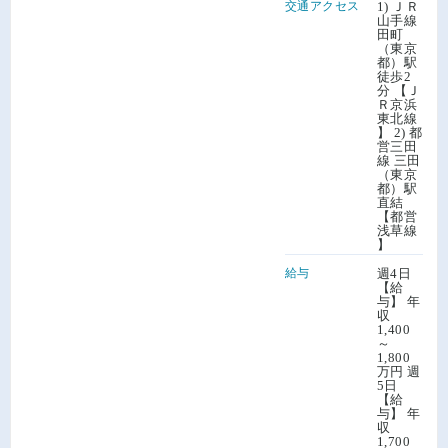
交通アクセス
1) ＪＲ
山手線
田町
（東京
都）駅
徒歩2
分 【Ｊ
Ｒ京浜
東北線
】 2) 都
営三田
線 三田
（東京
都）駅
直結
【都営
浅草線
】
給与
週4日
【給
与】 年
収
1,400
～
1,800
万円 週
5日
【給
与】 年
収
1,700