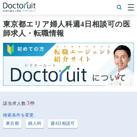
[常勤] エリアから探す
[常勤] 科目から探す
東京都エリア婦人科週4日相談可の医
[常勤] 特徴から探す
師求人・転職情報
[非常勤] エリアから探す
[非常勤] 科目から探す
[非常勤] 特徴から探す
Doctoruit医師転職特集
Doctoruitについて
運営者情報
プライバシーポリシー
3
件
該当求人数
検索条件を変更:
東京都
婦人科
週4日相談可