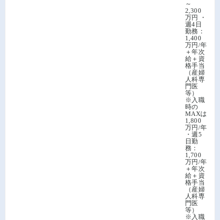
～
2,300
万円 ・
週4日
勤務：
1,400
万円/年
＋年次
給＋資
格手当
（産婦
人科専
門医
等）
※入職
時の
MAXは
1,800
万円/年
・週5
日勤
務：
1,700
万円/年
＋年次
給＋資
格手当
（産婦
人科専
門医
等）
※入職