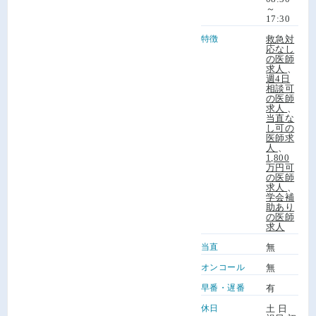
～
17:30
特徴
救急対
応なし
の医師
求人
、
週4日
相談可
の医師
求人
、
当直な
し可の
医師求
人
、
1,800
万円可
の医師
求人
、
学会補
助あり
の医師
求人
当直
無
オンコール
無
早番・遅番
有
休日
土 日