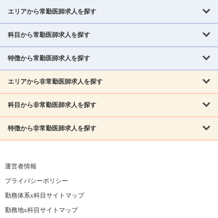
エリアから常勤医師求人を探す
科目から常勤医師求人を探す
北海道・東北
北海道
青森県
岩手県
宮城県
秋田県
山形県
特徴から常勤医師求人を探す
内科系
福島県
内科
消化器科
呼吸器科
循環器科
腎臓内科
神経内科
エリアから非常勤医師求人を探す
救急対応なし
女性医師歓迎
託児所あり
専門医取得可
関東
内分泌・糖尿病・代謝内科
血液内科
老人内科
人工透析科
指定医取得可
症例豊富
週4日相談可
当直なし可
茨城県
栃木県
群馬県
埼玉県
千葉県
東京都
科目から非常勤医師求人を探す
北海道・東北
外科系
1,800万円可
赴任手当あり
学会補助あり
院長募集
神奈川県
山梨県
北海道
青森県
岩手県
宮城県
秋田県
山形県
リウマチ科
外科
消化器外科
呼吸器外科
心臓血管外科
施設長募集
年齢不問
外来のみ
特徴から非常勤医師求人を探す
内科系
北信越
福島県
脳神経外科
乳腺外科
泌尿器科
整形外科
形成外科
内科
消化器科
呼吸器科
循環器科
腎臓内科
神経内科
新潟県
富山県
石川県
福井県
長野県
内分泌外科
救急対応なし
肛門科
女性医師歓迎
美容外科
託児所あり
小児科
専門医取得可
関東
内分泌・糖尿病・代謝内科
血液内科
老人内科
人工透析科
運営者情報
指定医取得可
症例豊富
週4日相談可
当直なし可
東海
茨城県
栃木県
群馬県
埼玉県
千葉県
東京都
その他
プライバシーポリシー
外科系
1,800万円可
赴任手当あり
学会補助あり
院長募集
神奈川県
山梨県
岐阜県
静岡県
愛知県
三重県
眼科
皮膚科
耳鼻咽喉科
精神科
心療内科
放射線科
勤務体系x科目サイトマップ
リウマチ科
外科
消化器外科
呼吸器外科
心臓血管外科
施設長募集
年齢不問
外来のみ
小児科
産科
婦人科
麻酔科
救命救急
北信越
近畿
勤務地x科目サイトマップ
脳神経外科
乳腺外科
泌尿器科
整形外科
形成外科