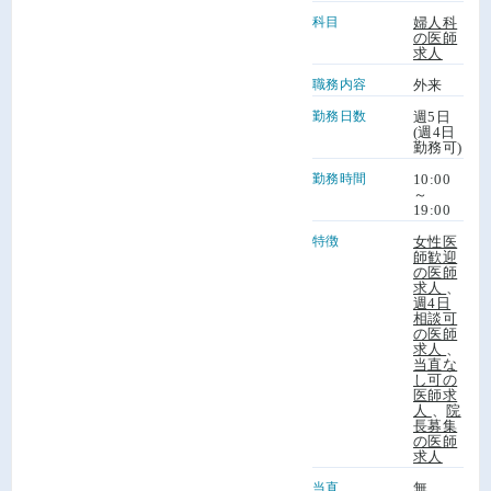
科目
婦人科
の医師
求人
職務内容
外来
勤務日数
週5日
(週4日
勤務可)
勤務時間
10:00
～
19:00
特徴
女性医
師歓迎
の医師
求人
、
週4日
相談可
の医師
求人
、
当直な
し可の
医師求
人
、
院
長募集
の医師
求人
当直
無