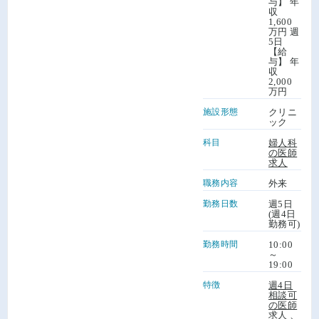
与】 年
収
1,600
万円 週
5日
【給
与】 年
収
2,000
万円
施設形態
クリニ
ック
科目
婦人科
の医師
求人
職務内容
外来
勤務日数
週5日
(週4日
勤務可)
勤務時間
10:00
～
19:00
特徴
週4日
相談可
の医師
求人
、