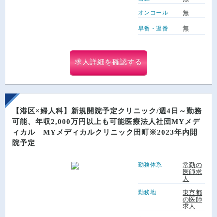
オンコール
無
無
早番・遅番
求人詳細を確認する
【港区×婦人科】新規開院予定クリニック/週4日～勤務
可能、年収2,000万円以上も可能医療法人社団MYメデ
ィカル MYメディカルクリニック田町※2023年内開
院予定
勤務体系
常勤の
医師求
人
勤務地
東京都
の医師
求人