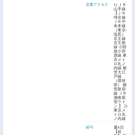
交通アクセス
1) ＪＲ
山手線
【ＪＲ
埼京線
ＪＲ中
央本線
（東京-
塩尻）
京王線
京王新
線 小田
急小田
原線 東
京メト
ロ丸ノ
内線 都
営大江
戸線
（環状
部） 都
営新宿
線 ＪＲ
湘南新
宿ライ
ン 】 2)
東京メ
トロ丸
ノ内線
給与
週4日
【給