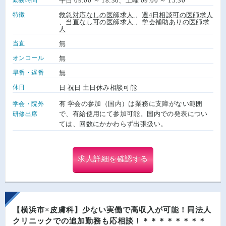
平日 09:00 ～ 18:30、土曜 09:00 ～ 15:30
特徴
救急対応なしの医師求人
、
週4日相談可の医師求人
、
当直なし可の医師求人
、
学会補助ありの医師求
人
当直
無
オンコール
無
早番・遅番
無
休日
日 祝日 土日休み相談可能
有 学会の参加（国内）は業務に支障がない範囲
学会・院外
で、有給使用にて参加可能。国内での発表につい
研修出席
ては、回数にかかわらず出張扱い。
求人詳細を確認する
【横浜市×皮膚科】少ない実働で高収入が可能！同法人
クリニックでの追加勤務も応相談！＊＊＊＊＊＊＊＊