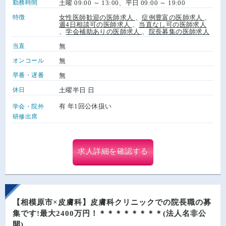
勤務時間
土曜 09:00 ～ 13:00、平日 09:00 ～ 19:00
特徴
女性医師歓迎の医師求人
、
症例豊富の医師求人
、
週4日相談可の医師求人
、
当直なし可の医師求人
、
学会補助ありの医師求人
、
院長募集の医師求人
当直
無
オンコール
無
早番・遅番
無
休日
土曜半日 日
有 年1回公休扱い
学会・院外
研修出席
求人詳細を確認する
【相模原市×皮膚科】皮膚科クリニックでの院長職の募
集です!最大2400万円！＊＊＊＊＊＊＊＊(法人名非公
開)