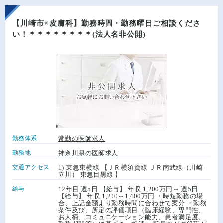
【川崎市×皮膚科】勤務時間・勤務曜日ご相談くださ
い！＊＊＊＊＊＊＊＊(法人名非公開)
勤務体系
常勤の医師求人
勤務地
神奈川県の医師求人
交通アクセス
1) 東急東横線 【ＪＲ横須賀線 ＪＲ南武線（川崎-
立川） 東急目黒線 】
給与
12年目 週5日 【給与】 年収 1,200万円～ 週5日
【給与】 年収 1,200～1,400万円 ・時短勤務の場
合、上記金額より勤務時間に合わせて案分 ・勤務
条件及び、所定の評価項目（臨床経験、専門性、
お人柄、コミュニケーション能力、患者満足度、