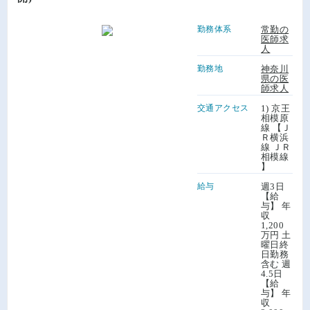
勤務体系
常勤の
医師求
人
勤務地
神奈川
県の医
師求人
交通アクセス
1) 京王
相模原
線 【Ｊ
Ｒ横浜
線 ＪＲ
相模線
】
給与
週3日
【給
与】 年
収
1,200
万円 土
曜日終
日勤務
含む 週
4.5日
【給
与】 年
収