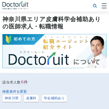
[常勤] エリアから探す
[常勤] 科目から探す
神奈川県エリア皮膚科学会補助あり
[常勤] 特徴から探す
の医師求人・転職情報
[非常勤] エリアから探す
[非常勤] 科目から探す
[非常勤] 特徴から探す
Doctoruit医師転職特集
Doctoruitについて
運営者情報
プライバシーポリシー
6
件
該当求人数
検索条件を変更:
神奈川県
皮膚科
学会補助あり