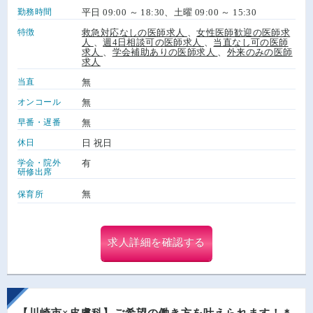
勤務時間
平日 09:00 ～ 18:30、土曜 09:00 ～ 15:30
特徴
救急対応なしの医師求人
、
女性医師歓迎の医師求
人
、
週4日相談可の医師求人
、
当直なし可の医師
求人
、
学会補助ありの医師求人
、
外来のみの医師
求人
当直
無
オンコール
無
早番・遅番
無
休日
日 祝日
学会・院外
有
研修出席
無
保育所
求人詳細を確認する
【川崎市×皮膚科】ご希望の働き方を叶えられます！＊