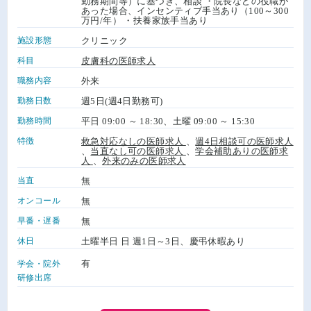
勤務期間等）に基づき、相談 ・院長などの役職が
あった場合、インセンティブ手当あり（100～300
万円/年） ・扶養家族手当あり
施設形態
クリニック
科目
皮膚科の医師求人
職務内容
外来
勤務日数
週5日(週4日勤務可)
勤務時間
平日 09:00 ～ 18:30、土曜 09:00 ～ 15:30
特徴
救急対応なしの医師求人
、
週4日相談可の医師求人
、
当直なし可の医師求人
、
学会補助ありの医師求
人
、
外来のみの医師求人
当直
無
オンコール
無
早番・遅番
無
休日
土曜半日 日 週1日～3日、慶弔休暇あり
有
学会・院外
研修出席