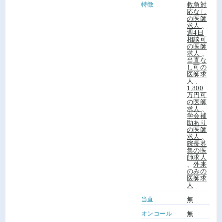
特徴
救急対
応なし
の医師
求人
、
週4日
相談可
の医師
求人
、
当直な
し可の
医師求
人
、
1,800
万円可
の医師
求人
、
学会補
助あり
の医師
求人
、
院長募
集の医
師求人
、
外来
のみの
医師求
人
当直
無
オンコール
無