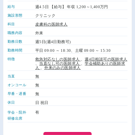
給与
週4.5日 【給与】 年収 1,200～1,400万円
施設形態
クリニック
科目
皮膚科の医師求人
職務内容
外来
勤務日数
週5日(週4日勤務可)
勤務時間
平日 09:00 ～ 18:30、土曜 09:00 ～ 15:30
特徴
救急対応なしの医師求人
、
週4日相談可の医師求人
、
当直なし可の医師求人
、
学会補助ありの医師求
人
、
外来のみの医師求人
当直
無
オンコール
無
早番・遅番
無
休日
日 祝日
有
学会・院外
研修出席