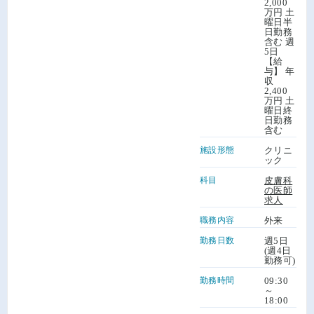
2,000
万円 土
曜日半
日勤務
含む 週
5日
【給
与】 年
収
2,400
万円 土
曜日終
日勤務
含む
施設形態
クリニ
ック
科目
皮膚科
の医師
求人
職務内容
外来
勤務日数
週5日
(週4日
勤務可)
勤務時間
09:30
～
18:00