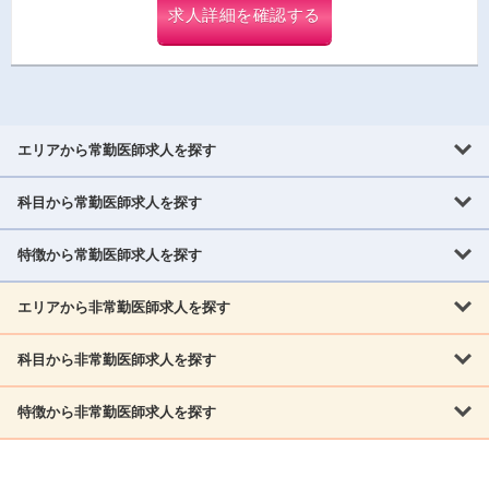
求人詳細を確認する
エリアから常勤医師求人を探す
科目から常勤医師求人を探す
北海道・東北
北海道
青森県
岩手県
宮城県
秋田県
山形県
特徴から常勤医師求人を探す
内科系
福島県
内科
消化器科
呼吸器科
循環器科
腎臓内科
神経内科
エリアから非常勤医師求人を探す
救急対応なし
女性医師歓迎
託児所あり
専門医取得可
関東
内分泌・糖尿病・代謝内科
血液内科
老人内科
人工透析科
指定医取得可
症例豊富
週4日相談可
当直なし可
茨城県
栃木県
群馬県
埼玉県
千葉県
東京都
科目から非常勤医師求人を探す
北海道・東北
外科系
1,800万円可
赴任手当あり
学会補助あり
院長募集
神奈川県
山梨県
北海道
青森県
岩手県
宮城県
秋田県
山形県
リウマチ科
外科
消化器外科
呼吸器外科
心臓血管外科
施設長募集
年齢不問
外来のみ
特徴から非常勤医師求人を探す
内科系
北信越
福島県
脳神経外科
乳腺外科
泌尿器科
整形外科
形成外科
内科
消化器科
呼吸器科
循環器科
腎臓内科
神経内科
新潟県
富山県
石川県
福井県
長野県
内分泌外科
救急対応なし
肛門科
女性医師歓迎
美容外科
託児所あり
小児科
専門医取得可
関東
内分泌・糖尿病・代謝内科
血液内科
老人内科
人工透析科