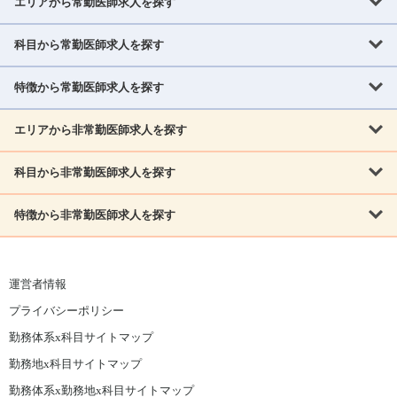
エリアから常勤医師求人を探す
科目から常勤医師求人を探す
北海道・東北
北海道
青森県
岩手県
宮城県
秋田県
山形県
特徴から常勤医師求人を探す
内科系
福島県
内科
消化器科
呼吸器科
循環器科
腎臓内科
神経内科
エリアから非常勤医師求人を探す
救急対応なし
女性医師歓迎
託児所あり
専門医取得可
関東
内分泌・糖尿病・代謝内科
血液内科
老人内科
人工透析科
指定医取得可
症例豊富
週4日相談可
当直なし可
茨城県
栃木県
群馬県
埼玉県
千葉県
東京都
科目から非常勤医師求人を探す
北海道・東北
外科系
1,800万円可
赴任手当あり
学会補助あり
院長募集
神奈川県
山梨県
北海道
青森県
岩手県
宮城県
秋田県
山形県
リウマチ科
外科
消化器外科
呼吸器外科
心臓血管外科
施設長募集
年齢不問
外来のみ
特徴から非常勤医師求人を探す
内科系
北信越
福島県
脳神経外科
乳腺外科
泌尿器科
整形外科
形成外科
内科
消化器科
呼吸器科
循環器科
腎臓内科
神経内科
新潟県
富山県
石川県
福井県
長野県
内分泌外科
救急対応なし
肛門科
女性医師歓迎
美容外科
託児所あり
小児科
専門医取得可
関東
内分泌・糖尿病・代謝内科
血液内科
老人内科
人工透析科
運営者情報
指定医取得可
症例豊富
週4日相談可
当直なし可
東海
茨城県
栃木県
群馬県
埼玉県
千葉県
東京都
その他
プライバシーポリシー
外科系
1,800万円可
赴任手当あり
学会補助あり
院長募集
神奈川県
山梨県
岐阜県
静岡県
愛知県
三重県
眼科
皮膚科
耳鼻咽喉科
精神科
心療内科
放射線科
勤務体系x科目サイトマップ
リウマチ科
外科
消化器外科
呼吸器外科
心臓血管外科
施設長募集
年齢不問
外来のみ
小児科
産科
婦人科
麻酔科
救命救急
北信越
近畿
勤務地x科目サイトマップ
脳神経外科
乳腺外科
泌尿器科
整形外科
形成外科
ペインクリニック
緩和ケア
美容皮膚科
病理科
在宅診療
新潟県
富山県
石川県
福井県
長野県
勤務体系x勤務地x科目サイトマップ
滋賀県
京都府
大阪府
兵庫県
奈良県
和歌山県
内分泌外科
肛門科
美容外科
小児科