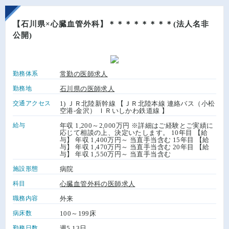
【石川県×心臓血管外科】＊＊＊＊＊＊＊＊(法人名非
公開)
勤務体系
常勤の医師求人
勤務地
石川県の医師求人
交通アクセス
1) ＪＲ北陸新幹線 【ＪＲ北陸本線 連絡バス（小松
空港-金沢） ＩＲいしかわ鉄道線 】
給与
年収 1,200～2,000万円 ※詳細はご経験とご実績に
応じて相談の上、決定いたします。 10年目 【給
与】 年収 1,400万円～ 当直手当含む 15年目 【給
与】 年収 1,470万円～ 当直手当含む 20年目 【給
与】 年収 1,550万円～ 当直手当含む
施設形態
病院
科目
心臓血管外科の医師求人
職務内容
外来
病床数
100～199床
勤務日数
週5.13日