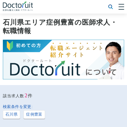
[常勤] エリアから探す
[常勤] 科目から探す
石川県エリア症例豊富の医師求人・
[常勤] 特徴から探す
転職情報
[非常勤] エリアから探す
[非常勤] 科目から探す
[非常勤] 特徴から探す
Doctoruit医師転職特集
Doctoruitについて
運営者情報
プライバシーポリシー
2
件
該当求人数
検索条件を変更:
石川県
症例豊富