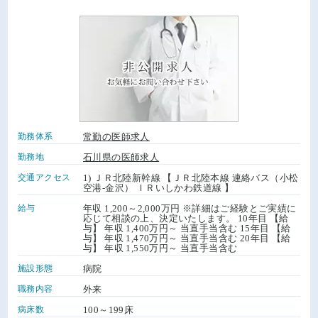
勤務体系
常勤の医師求人
勤務地
石川県の医師求人
交通アクセス
1) ＪＲ北陸新幹線 【ＪＲ北陸本線 連絡バス（小松
空港-金沢） ＩＲいしかわ鉄道線 】
給与
年収 1,200～2,000万円 ※詳細はご経験とご実績に
応じて相談の上、決定いたします。 10年目 【給
与】 年収 1,400万円～ 当直手当含む 15年目 【給
与】 年収 1,470万円～ 当直手当含む 20年目 【給
与】 年収 1,550万円～ 当直手当含む
施設形態
病院
職務内容
外来
病床数
100～199床