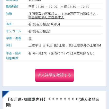
勤務時間
平日 08:30 ～ 17:00、土曜 08:30 ～ 12:30
特徴
症例豊富の医師求人
、
1,800万円可の医師求人
、
学会補助ありの医師求人
当直
有(無も応相談) 6回/月
オンコール
有(無も応相談)
早番・遅番
無
休日
土曜半日 日 祝日 第2土曜、第2土曜以外の土曜PM
有 年2回まで（発表については回数制限なし）
学会・院外
研修出席
求人詳細を確認する
【石川県×循環器内科】＊＊＊＊＊＊＊＊(法人名非公
開)