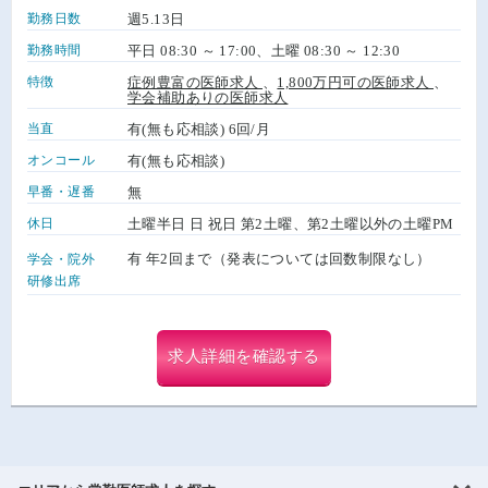
勤務日数
週5.13日
勤務時間
平日 08:30 ～ 17:00、土曜 08:30 ～ 12:30
特徴
症例豊富の医師求人
、
1,800万円可の医師求人
、
学会補助ありの医師求人
当直
有(無も応相談) 6回/月
オンコール
有(無も応相談)
早番・遅番
無
休日
土曜半日 日 祝日 第2土曜、第2土曜以外の土曜PM
有 年2回まで（発表については回数制限なし）
学会・院外
研修出席
求人詳細を確認する