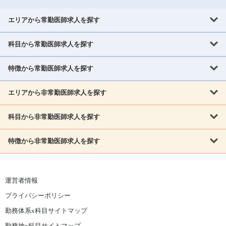
エリアから常勤医師求人を探す
科目から常勤医師求人を探す
北海道・東北
北海道
青森県
岩手県
宮城県
秋田県
山形県
特徴から常勤医師求人を探す
内科系
福島県
内科
消化器科
呼吸器科
循環器科
腎臓内科
神経内科
エリアから非常勤医師求人を探す
救急対応なし
女性医師歓迎
託児所あり
専門医取得可
関東
内分泌・糖尿病・代謝内科
血液内科
老人内科
人工透析科
指定医取得可
症例豊富
週4日相談可
当直なし可
茨城県
栃木県
群馬県
埼玉県
千葉県
東京都
科目から非常勤医師求人を探す
北海道・東北
外科系
1,800万円可
赴任手当あり
学会補助あり
院長募集
神奈川県
山梨県
北海道
青森県
岩手県
宮城県
秋田県
山形県
リウマチ科
外科
消化器外科
呼吸器外科
心臓血管外科
施設長募集
年齢不問
外来のみ
特徴から非常勤医師求人を探す
内科系
北信越
福島県
脳神経外科
乳腺外科
泌尿器科
整形外科
形成外科
内科
消化器科
呼吸器科
循環器科
腎臓内科
神経内科
新潟県
富山県
石川県
福井県
長野県
内分泌外科
救急対応なし
肛門科
女性医師歓迎
美容外科
託児所あり
小児科
専門医取得可
関東
内分泌・糖尿病・代謝内科
血液内科
老人内科
人工透析科
運営者情報
指定医取得可
症例豊富
週4日相談可
当直なし可
東海
茨城県
栃木県
群馬県
埼玉県
千葉県
東京都
その他
プライバシーポリシー
外科系
1,800万円可
赴任手当あり
学会補助あり
院長募集
神奈川県
山梨県
岐阜県
静岡県
愛知県
三重県
眼科
皮膚科
耳鼻咽喉科
精神科
心療内科
放射線科
勤務体系x科目サイトマップ
リウマチ科
外科
消化器外科
呼吸器外科
心臓血管外科
施設長募集
年齢不問
外来のみ
小児科
産科
婦人科
麻酔科
救命救急
北信越
近畿
勤務地x科目サイトマップ