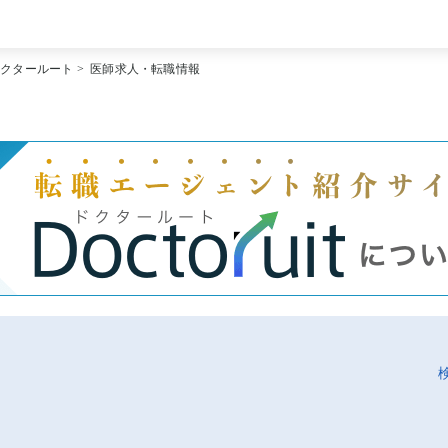
[常勤] エリアから探す
ドクタールート
>
医師求人・転職情報
[常勤] 科目から探す
[常勤] 特徴から探す
[非常勤] エリアから探す
[非常勤] 科目から探す
[非常勤] 特徴から探す
Doctoruit医師転職特集
Doctoruitについて
運営者情報
プライバシーポリシー